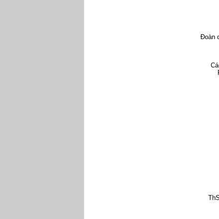
GS.
đồ
Đoàn c
Qu
Các đại
ThS