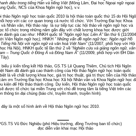
hanh điệu trong tiếng Hán và tiếng Việt
(Mông Lâm, Đại học Ngoại ngữ ngoại
ung Quốc, NCS của Khoa Ngôn ngữ học), v.v.
Ngôn ngữ học toàn quốc 2010 là hội thảo toàn quốc thứ 15 do Hội Ng
hối hợp với các cơ quan trong cả nước tổ chức. Với Trường Đại học Khoa
 và Nhân văn, Hội thảo này là sự tiếp tục các hội thảo về ngôn ngữ học và
học tổ chức trong những năm gấn đây với chất lượng khoa học được giới
n đánh giá cao như: HNKH quốc tế “
Ngôn ngữ học Liên Á”
lần thứ 6 (11/2004
với Viện Ngôn ngữ học
),
HNKH
” Những vấn đề ngôn ngữ học: Ngôn ngữ Hồ
 Tiếng Hà Nội với ngôn ngữ và văn hoá Việt Nam”
(11/2007, phối hợp với Hội
ọc Hà Nội), HNKH quốc tế lần thứ 2 về “
Nghiên cứu và giảng ngôn ngữ, văn
Nam – Trung Quốc ở Đông Á và Đông Nam Á
” (11/2009, phối hợp với ĐH Dân
 Tây).
 ý kiến tổng kết Hội thảo, GS.TS Lê Quang Thiêm, Chủ tịch Hội Ngôn
iệt Nam đã đánh giá cao thành công của Hội thảo Ngôn ngữ học toàn quốc
iệt là về chất lượng khoa học, giá trị học thuật, giá trị thực tiễn của Hội thảo
 cảm ơn Trường Đại học Khoa học Xã hội Nhân văn và Khoa Ngôn ngữ học đ
ều kiện để Hội thảo thành công. Dự kiến, Hội thảo Ngôn ngữ học toàn quốc
ẽ được tổ chức tại miền Trung với chủ đề trọng tâm là tiếng Việt trên các
n thông tin đại chúng (báo chí, truyền thanh, truyền hình).
là một số hình ảnh về Hội thảo Ngôn ngữ học 2010.
PGS.TS Vũ Đức Nghiệu (phó Hiệu trưởng, đồng Trưởng ban tổ chức)
đọc diễn văn khai mạc Hội thảo