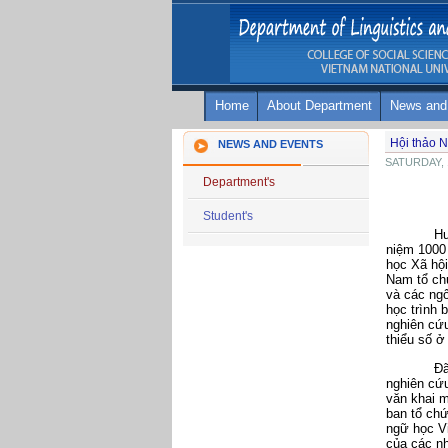
Home
About Department
News and
Hội thảo N
NEWS AND EVENTS
SATURDAY, 
Department's
Student's
Hư
niệm 1000
học Xã hộ
Nam tổ ch
và các ngô
học trình 
nghiên cứ
thiểu số ở
Đã có157 
nghiên cứu
văn khai 
ban tổ ch
ngữ học Vi
của các n