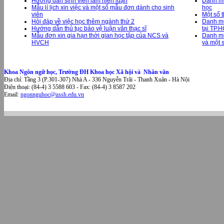
Hướng dẫn sinh viên làm niên luận
Danh mụ
Mẫu lí lịch xin việc và một số mẫu đơn dành cho sinh
học
viên
Một số 
Hỏi đáp về việc học thêm ngành thứ 2
Danh mục
Hướng dẫn thủ tục bảo vệ luận văn thạc sĩ
tại TP.
Mẫu đơn xin gia hạn thời gian học tập của NCS và
Danh mụ
HVCH
và một 
Khoa Ngôn ngữ học, Trường ĐH Khoa học Xã hội và Nhân văn
Địa chỉ: Tầng 3 (P.301-307) Nhà A - 336 Nguyễn Trãi - Thanh Xuân - Hà Nội
Điện thoại: (84-4) 3 5588 603 - Fax: (84-4) 3 8587 202
Email:
ngonnguhoc@ussh.edu.vn