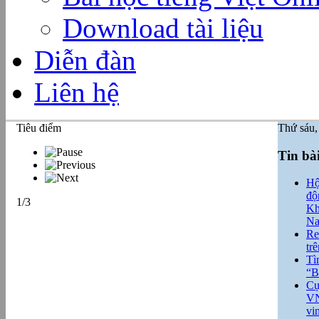
Download tài liệu
Diễn đàn
Liên hệ
Tiêu điểm
Thứ sáu,
Tin bà
Hộ
độ
1/3
Kh
Na
Re
tr
Tì
“B
Cự
VN
vi