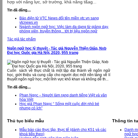
hợp với năng lực, sở trường, khả năng t&ag...
Tin đã đăng....
Báo điện tử VTC News đổi tên miền vtc.vn sang
vtcnews.vn
Ngành ngôn ngữ học: Việc làm đa dạng từ giảng dạy,
phóng viên, truyền thông... tới trị liệu ngôn ngữ
Tác giả tác phẩm
Ngôn ngữ học lý thuyết - Tác giả Nguyễn Thiện Giáp, Nxb
Đại học Quốc gia Hà Nội, 2020, 955 trang
Cuốn sách về thực chất là một tập đại thành về ngôn ngữ
học, giới thiệu và cung cấp cho người đọc một nền tảng về lí
thuyết ngôn ngữ học, một lĩnh vực khô khan và không dễ th...
Tin đã đăng....
Phan Ngọc – Người làm rạng danh tiếng Việt và văn
hóa Việt
Học giả Phan Ngọc “ Sống một cuộc đời nhỏ bé
nhưng có ích”
Thủ tục biểu mẫu
Thông tin tư
Mẫu báo cáo thực tập, thực tế (dành cho K51 và các
Danh mụ
khoá tiếp theo)
ngữ họ