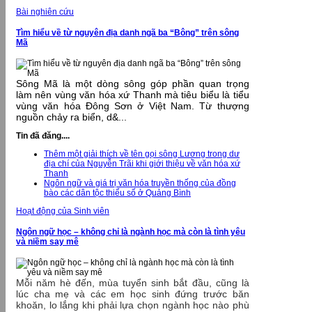
Bài nghiên cứu
Tìm hiểu về từ nguyên địa danh ngã ba “Bông” trên sông
Mã
Sông Mã là một dòng sông góp phần quan trọng
làm nên vùng văn hóa xứ Thanh mà tiêu biểu là tiểu
vùng văn hóa Đông Sơn ở Việt Nam. Từ thượng
nguồn chảy ra biển, d&...
Tin đã đăng....
Thêm một giải thích về tên gọi sông Lương trong dư
địa chí của Nguyễn Trãi khi giới thiệu về văn hóa xứ
Thanh
Ngôn ngữ và giá trị văn hóa truyền thống của đồng
bào các dân tộc thiểu số ở Quảng Bình
Hoạt động của Sinh viên
Ngôn ngữ học – không chỉ là ngành học mà còn là tình yêu
và niềm say mê
Mỗi năm hè đến, mùa tuyển sinh bắt đầu, cũng là
lúc cha mẹ và các em học sinh đứng trước băn
khoăn, lo lắng khi phải lựa chọn ngành học nào phù