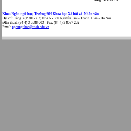
Trang 16 của 16
Khoa Ngôn ngữ học, Trường ĐH Khoa học Xã hội và Nhân văn
Địa chỉ: Tầng 3 (P.301-307) Nhà A - 336 Nguyễn Trãi - Thanh Xuân - Hà Nội
Điện thoại: (84-4) 3 5588 603 - Fax: (84-4) 3 8587 202
Email:
ngonnguhoc@ussh.edu.vn