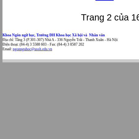
Trang 2 của 1
Khoa Ngôn ngữ học, Trường ĐH Khoa học Xã hội và Nhân văn
Địa chỉ: Tầng 3 (P.301-307) Nhà A - 336 Nguyễn Trãi - Thanh Xuân - Hà Nội
Điện thoại: (84-4) 3 5588 603 - Fax: (84-4) 3 8587 202
Email:
ngonnguhoc@ussh.edu.vn