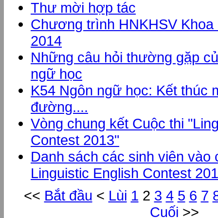
Thư mời hợp tác
Chương trình HNKHSV Khoa 
2014
Những câu hỏi thường gặp củ
ngữ học
K54 Ngôn ngữ học: Kết thúc 
đường....
Vòng chung kết Cuộc thi "Ling
Contest 2013"
Danh sách các sinh viên vào c
Linguistic English Contest 20
<<
Bắt đầu
<
Lùi
1
2
3
4
5
6
7
Cuối
>>