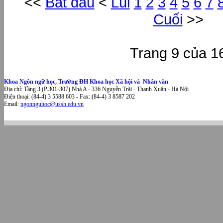
<<
Bắt đầu
<
Lùi
1
2
3
4
5
6
7
Cuối
>>
Trang 9 của 1
Khoa Ngôn ngữ học, Trường ĐH Khoa học Xã hội và Nhân văn
Địa chỉ: Tầng 3 (P.301-307) Nhà A - 336 Nguyễn Trãi - Thanh Xuân - Hà Nội
Điện thoại: (84-4) 3 5588 603 - Fax: (84-4) 3 8587 202
Email:
ngonnguhoc@ussh.edu.vn