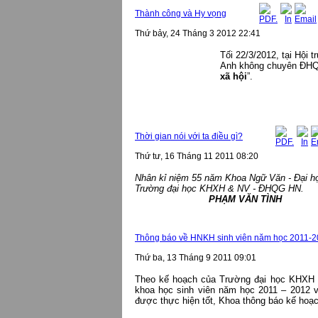
Thành công và Hy vọng
Thứ bảy, 24 Tháng 3 2012 22:41
Tối 22/3/201
2
, tại Hội 
Anh không chuyên ĐH
xã hội
”.
Thời gian nói với ta điều gì?
Thứ tư, 16 Tháng 11 2011 08:20
Nhân kỉ niệm 55 năm Khoa Ngữ Văn - Đại h
Trường đại học KHXH & NV - ĐHQG HN.
PHẠM VĂN TÌNH
Thông báo về HNKH sinh viên năm học 2011-
Thứ ba, 13 Tháng 9 2011 09:01
Theo kế hoạch của Trường đại học KHXH 
khoa học sinh viên năm học 2011 – 2012 v
được thực hiện tốt, Khoa thông báo kế hoạc