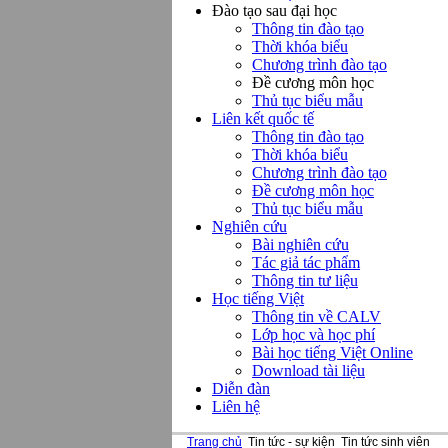
Đào tạo sau đại học
Thông tin đào tạo
Thời khóa biểu
Chương trình đào tạo
Đề cương môn học
Thủ tục biểu mẫu
Liên kết quốc tế
Thông tin đào tạo
Thời khóa biểu
Chương trình đào tạo
Đề cương môn học
Thủ tục biểu mẫu
Nghiên cứu
Bài nghiên cứu
Tác giả tác phẩm
Thông tin tư liệu
Học tiếng Việt
Thông tin về CALV
Lớp học và học phí
Bài học tiếng Việt Online
Download tài liệu
Diễn đàn
Liên hệ
Trang chủ
Tin tức - sự kiện
Tin tức sinh viên