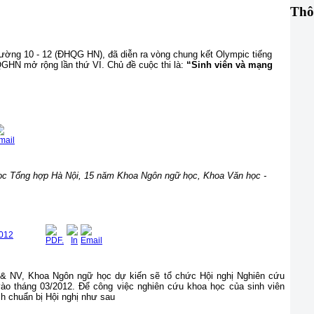
Thô
trường 10 - 12
(ĐHQG HN),
đã diễn ra vòng chung kết Olympic tiếng
QG
HN mở rộng lần thứ V
I
.
Chủ đề cuộc thi là:
“Sinh viên và mạng
ọc Tổng hợp Hà Nội, 15 năm Khoa Ngôn ngữ học, Khoa Văn học -
2012
& NV, Khoa Ngôn ngữ học dự kiến sẽ tổ chức Hội nghị Nghiên cứu
ào tháng 03/2012. Để công việc nghiên cứu khoa học của sinh viên
h chuẩn bị Hội nghị như sau