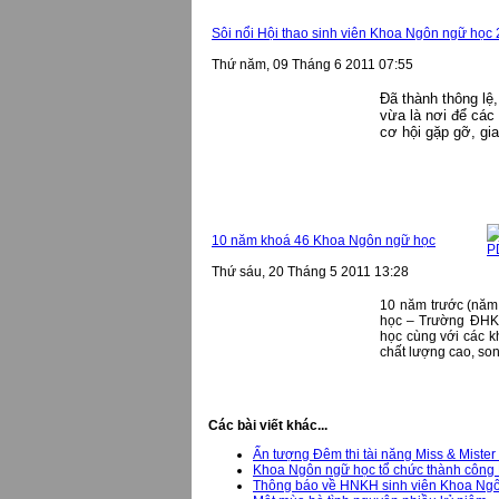
Sôi nổi Hội thao sinh viên Khoa Ngôn ngữ học
Thứ năm, 09 Tháng 6 2011 07:55
Đã thành thông lệ
vừa là nơi để các 
cơ hội gặp gỡ, gi
10 năm khoá 46 Khoa Ngôn ngữ học
Thứ sáu, 20 Tháng 5 2011 13:28
10 năm trước (năm 
học – Trường ĐHK
học cùng với các k
chất lượng cao, so
Các bài viết khác...
Ấn tượng Đêm thi tài năng Miss & Mister
Khoa Ngôn ngữ học tổ chức thành công
Thông báo về HNKH sinh viên Khoa Ng