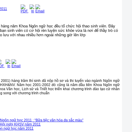
 2011
, hàng năm Khoa Ngôn ngữ học đều tổ chức hội thao sinh viên. Đây
bạn sinh viên có cơ hội rèn luyện sức khỏe vừa là nơi để thầy trò có
ao lưu với nhau nhiều hơn ngoài những giờ lên lớp
2001) hàng trăm thí sinh đã nộp hồ sơ và thi tuyển vào ngành Ngôn ngữ
HXH&NV. Năm học 2001-2002 đó cũng là năm đầu tiên Khoa Ngôn ngữ
hoa Văn học, Lịch sử và Triết học triển khai chương trình đào tạo cử nhân
ng song với chương trình chuẩn
 Ngôn ngữ học 2011 : “Bữa tiệc văn hóa đa sắc màu”
 Hội nghị KHSV năm 2011
ôn ngữ học năm 2011