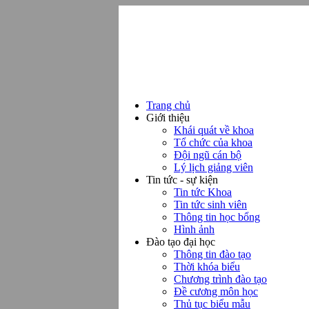
Trang chủ
Giới thiệu
Khái quát về khoa
Tổ chức của khoa
Đội ngũ cán bộ
Lý lịch giảng viên
Tin tức - sự kiện
Tin tức Khoa
Tin tức sinh viên
Thông tin học bổng
Hình ảnh
Đào tạo đại học
Thông tin đào tạo
Thời khóa biểu
Chương trình đào tạo
Đề cương môn học
Thủ tục biểu mẫu