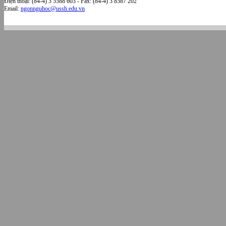
Điện thoại: (84-4) 3 5588 603 - Fax: (84-4) 3 8587 202
Email:
ngonnguhoc@ussh.edu.vn