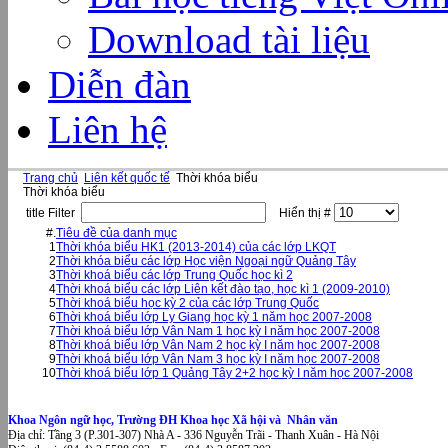
Download tài liệu
Diễn đàn
Liên hệ
Trang chủ
Liên kết quốc tế
Thời khóa biểu
Thời khóa biểu
title Filter
Hiển thị #
#.
Tiêu đề của danh mục
1
Thời khóa biểu HK1 (2013-2014) của các lớp LKQT
2
Thời khóa biểu các lớp Học viện Ngoại ngữ Quảng Tây
3
Thời khoá biểu các lớp Trung Quốc học kì 2
4
Thời khoá biểu các lớp Liên kết đào tạo, học kì 1 (2009-2010)
5
Thời khoá biểu học kỳ 2 của các lớp Trung Quốc
6
Thời khoá biểu lớp Ly Giang học kỳ 1 năm học 2007-2008
7
Thời khoá biểu lớp Vân Nam 1 học kỳ I năm học 2007-2008
8
Thời khoá biểu lớp Vân Nam 2 học kỳ I năm học 2007-2008
9
Thời khoá biểu lớp Vân Nam 3 học kỳ I năm học 2007-2008
10
Thời khoá biểu lớp 1 Quảng Tây 2+2 học kỳ I năm học 2007-2008
Khoa Ngôn ngữ học, Trường ĐH Khoa học Xã hội và Nhân văn
Địa chỉ: Tầng 3 (P.301-307) Nhà A - 336 Nguyễn Trãi - Thanh Xuân - Hà Nội