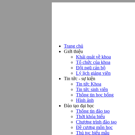
Trang chủ
Giới thiệu
Khái quát về khoa
Tổ chức của khoa
Đội ngũ cán bộ
Lý lịch giảng viên
Tin tức - sự kiện
Tin tức Khoa
Tin tức sinh viên
Thông tin học bổng
Hình ảnh
Đào tạo đại học
Thông tin đào tạo
Thời khóa biểu
Chương trình đào tạo
Đề cương môn học
Thủ tục biểu mẫu