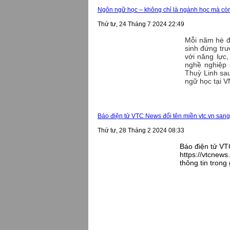
Ngôn ngữ học – không chỉ là ngành học mà còn
Thứ tư, 24 Tháng 7 2024 22:49
Mỗi năm hè đ
sinh đứng trư
với năng lực,
nghề nghiệp 
Thuỳ Linh sa
ngữ học tại 
Báo điện tử VTC News đổi tên miền vtc.vn sang
Thứ tư, 28 Tháng 2 2024 08:33
Báo điện tử VTC
https://vtcnew
thông tin trong