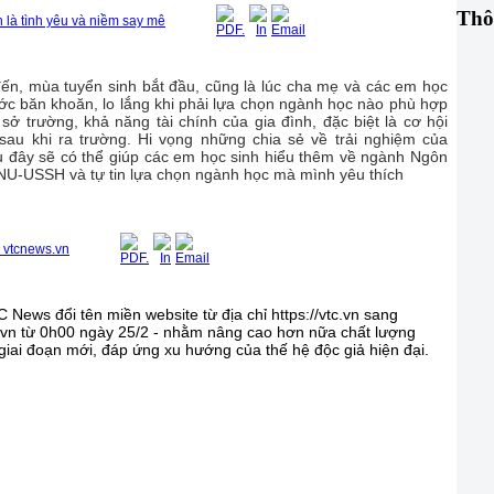
Thô
 là tình yêu và niềm say mê
ến, mùa tuyển sinh bắt đầu, cũng là lúc cha mẹ và các em học
ớc băn khoăn, lo lắng khi phải lựa chọn ngành học nào phù hợp
 sở trường, khả năng tài chính của gia đình, đặc biệt là cơ hội
sau khi ra trường. Hi vọng những chia sẻ về trải nghiệm của
u đây sẽ có thể giúp các em học sinh hiểu thêm về ngành Ngôn
VNU-USSH và tự tin lựa chọn ngành học mà mình yêu thích
 vtcnews.vn
 News đổi tên miền website từ địa chỉ https://vtc.vn sang
s.vn từ 0h00 ngày 25/2 - nhằm nâng cao hơn nữa chất lượng
 giai đoạn mới, đáp ứng xu hướng của thế hệ độc giả hiện đại.