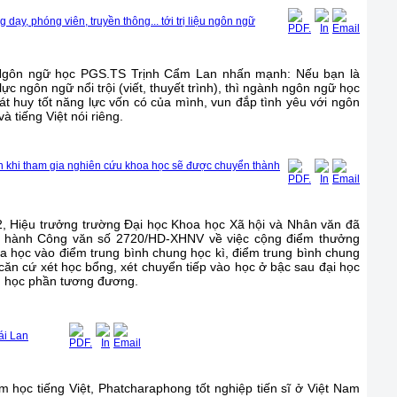
ạy, phóng viên, truyền thông... tới trị liệu ngôn ngữ
Ngôn ngữ học PGS.TS Trịnh Cẩm Lan nhấn mạnh: Nếu bạn là
ực ngôn ngữ nổi trội (viết, thuyết trình), thì ngành ngôn ngữ học
át huy tốt năng lực vốn có của mình, vun đắp tình yêu với ngôn
à tiếng Việt nói riêng.
ên khi tham gia nghiên cứu khoa học sẽ được chuyển thành
 Hiệu trưởng trường Đại học Khoa học Xã hội và Nhân văn đã
n hành Công văn số 2720/HD-XHNV về việc cộng điểm thưởng
 học vào điểm trung bình chung học kì, điểm trung bình chung
m căn cứ xét học bổng, xét chuyển tiếp vào học ở bậc sau đại học
̉m học phần tương đương.
ái Lan
 học tiếng Việt, Phatcharaphong tốt nghiệp tiến sĩ ở Việt Nam