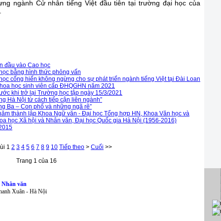
ng ngành Cử nhân tiếng Việt đầu tiên tại trường đại học của
.
ển đầu vào Cao học
 học bằng hình thức phỏng vấn
ọc cống hiến không ngừng cho sự phát triển ngành tiếng Việt tại Đài Loan
 khoa học sinh viên cấp ĐHQGHN năm 2021
trước khi trở lại Trường học tập ngày 15/3/2021
ếng Hà Nội từ cách tiếp cận liên ngành”
 Ba – Con phố và những ngã rẽ”
0 năm thành lập Khoa Ngữ văn - Đại học Tổng hợp HN, Khoa Văn học và
a học Xã hội và Nhân văn, Đại học Quốc gia Hà Nội (1956-2016)
-2015
ùi
1
2
3
4
5
6
7
8
9
10
Tiếp theo
>
Cuối
>>
Trang 1 của 16
à Nhân văn
Thanh Xuân - Hà Nội