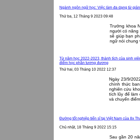
Ngành ngôn ngữ học: Việc làm đa dạng từ giảng d
Thứ ba, 12 Tháng 9 2023 09:48
Trưởng khoa 
người có năng l
sẽ giúp bạn ph
ngữ nói chung v
Từ năm học 2022-2023, thành tích của sinh vi
điểm học phần tương đương
Thứ hai, 03 Tháng 10 2022 12:37
Ngày 23/9/2022,
chính thức ba
nghiên cứu khoa
tích lũy để là
và chuyển điê
Đường tốt nghiệp tiến sĩ tại Việt Nam của 8x Th
Chủ nhật, 18 Tháng 9 2022 15:15
Sau gần 20 năm