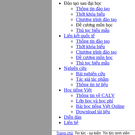
Đào tạo sau đại học
Thông tin đào tạo
Thời khóa biểu
Chương trình đào tạo
Đề cương môn học
Thủ tục biểu mẫu
Liên kết quốc tế
Thông tin đào tạo
Thời khóa biểu
Chương trình đào tạo
Đề cương môn học
Thủ tục biểu mẫu
Nghiên cứu
Bài nghiên cứu
Tác giả tác phẩm
Thông tin tư liệu
Học tiếng Việt
Thông tin về CALV
Lớp học và học phí
Bài học tiếng Việt Online
Download tài liệu
Diễn đàn
Liên hệ
Trang chủ
Tin tức - sự kiện
Tin tức sinh viên