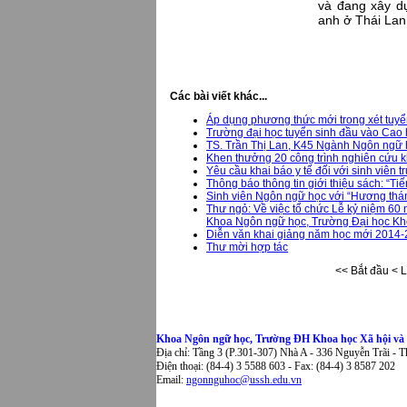
và đang xây dự
anh ở Thái Lan
Các bài viết khác...
Áp dụng phương thức mới trong xét tuy
Trường đại học tuyển sinh đầu vào Cao
TS. Trần Thị Lan, K45 Ngành Ngôn ngữ h
Khen thưởng 20 công trình nghiên cứu
Yêu cầu khai báo y tế đối với sinh viên 
Thông báo thông tin giới thiệu sách: “Ti
Sinh viên Ngôn ngữ học với “Hương tháng
Thư ngỏ: Về việc tổ chức Lễ kỷ niệm 6
Khoa Ngôn ngữ học, Trường Đại học Kho
Diễn văn khai giảng năm học mới 2014
Thư mời hợp tác
<<
Bắt đầu
<
L
Khoa Ngôn ngữ học, Trường ĐH Khoa học Xã hội v
Địa chỉ: Tầng 3 (P.301-307) Nhà A - 336 Nguyễn Trãi - 
Điện thoại: (84-4) 3 5588 603 - Fax: (84-4) 3 8587 202
Email:
ngonnguhoc@ussh.edu.vn