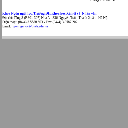
Trang 16 của 16
Khoa Ngôn ngữ học, Trường ĐH Khoa học Xã hội và Nhân văn
Địa chỉ: Tầng 3 (P.301-307) Nhà A - 336 Nguyễn Trãi - Thanh Xuân - Hà Nội
Điện thoại: (84-4) 3 5588 603 - Fax: (84-4) 3 8587 202
Email:
ngonnguhoc@ussh.edu.vn