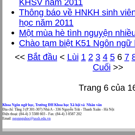
KHSV năm 2011
Thông báo về HNKH sinh viê
học năm 2011
Một mùa hè tình nguyện nhiề
Chào tạm biệt K51 Ngôn ngữ
<<
Bắt đầu
<
Lùi
1
2
3
4
5
6
7
Cuối
>>
Trang 6 của 1
Khoa Ngôn ngữ học, Trường ĐH Khoa học Xã hội và Nhân văn
Địa chỉ: Tầng 3 (P.301-307) Nhà A - 336 Nguyễn Trãi - Thanh Xuân - Hà Nội
Điện thoại: (84-4) 3 5588 603 - Fax: (84-4) 3 8587 202
Email:
ngonnguhoc@ussh.edu.vn