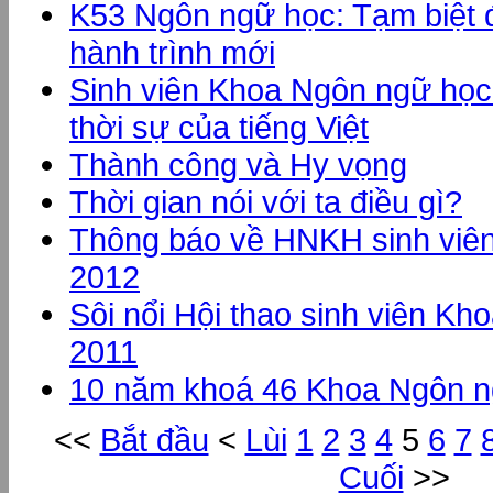
K53 Ngôn ngữ học: Tạm biệt 
hành trình mới
Sinh viên Khoa Ngôn ngữ học
thời sự của tiếng Việt
Thành công và Hy vọng
Thời gian nói với ta điều gì?
Thông báo về HNKH sinh viê
2012
Sôi nổi Hội thao sinh viên K
2011
10 năm khoá 46 Khoa Ngôn n
<<
Bắt đầu
<
Lùi
1
2
3
4
5
6
7
Cuối
>>