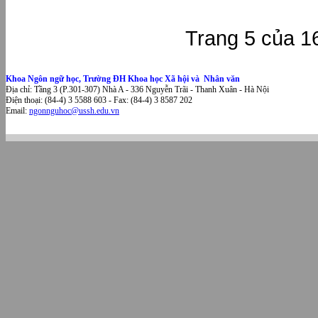
Trang 5 của 1
Khoa Ngôn ngữ học, Trường ĐH Khoa học Xã hội và Nhân văn
Địa chỉ: Tầng 3 (P.301-307) Nhà A - 336 Nguyễn Trãi - Thanh Xuân - Hà Nội
Điện thoại: (84-4) 3 5588 603 - Fax: (84-4) 3 8587 202
Email:
ngonnguhoc@ussh.edu.vn