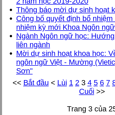
2 năm học 2019-2020
Thông báo mời dự sinh hoạt 
Công bố quyết định bổ nhiệm
nhiệm kỳ mới Khoa Ngôn ngữ
Ngành Ngôn ngữ học: Hướng 
liên ngành
Mời dự sinh hoạt khoa học: 
ngôn ngữ Việt - Mường (Vieti
Sơn"
<<
Bắt đầu
<
Lùi
1
2
3
4
5
6
7
Cuối
>>
Trang 3 của 2