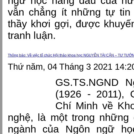
ngữ học hàng đầu của nư
vẫn chẳng ít những tự ti
thầy khơi gợi, được khuyến
tranh luận.
Thông báo: Về việc tổ chức Hội thảo khoa học NGUYỄN TÀI CẨN – TƯ TƯ
Thứ năm, 04 Tháng 3 2021 14:2
GS.TS.NGND Ng
(1926 - 2011), 
Chí Minh về Kh
nghệ, là một trong những
ngành của Ngôn ngữ học