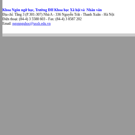
Khoa Ngôn ngữ học, Trường ĐH Khoa học Xã hội và Nhân văn
Địa chỉ: Tầng 3 (P.301-307) Nhà A - 336 Nguyễn Trãi - Thanh Xuân - Hà Nội
Điện thoại: (84-4) 3 5588 603 - Fax: (84-4) 3 8587 202
Email:
ngonnguhoc@ussh.edu.vn