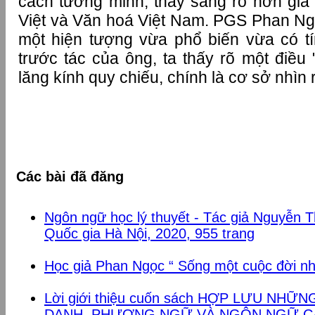
cách tường minh, thấy sáng rõ hơn giá t
Việt và Văn hoá Việt Nam. PGS Phan Ngọ
một hiện tượng vừa phổ biến vừa có tí
trước tác của ông, ta thấy rõ một điều
lăng kính quy chiếu, chính là cơ sở nhìn 
Các bài đã đăng
Ngôn ngữ học lý thuyết - Tác giả Nguyễn T
Quốc gia Hà Nội, 2020, 955 trang
Học giả Phan Ngọc “ Sống một cuộc đời nh
Lời giới thiệu cuốn sách HỢP LƯU NHỮ
DANH, PHƯƠNG NGỮ VÀ NGÔN NGỮ CÁ