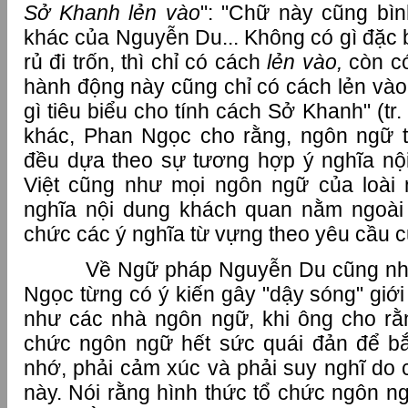
Sở Khanh lẻn vào
": "Chữ này cũng bì
khác của Nguyễn Du... Không có gì đặc 
rủ đi trốn, thì chỉ có cách
lẻn vào,
còn c
hành động này cũng chỉ có cách lẻn vào
gì tiêu biểu cho tính cách Sở Khanh" (tr.
khác, Phan Ngọc cho rằng, ngôn ngữ t
đều dựa theo sự tương hợp ý nghĩa nội 
Việt cũng như mọi ngôn ngữ của loài
nghĩa nội dung khách quan nằm ngoài 
chức các ý nghĩa từ vựng theo yêu cầu củ
Về Ngữ pháp Nguyễn Du cũng như 
Ngọc từng có ý kiến gây "dậy sóng" giớ
như các nhà ngôn ngữ, khi ông cho rằ
chức ngôn ngữ hết sức quái đản để bắ
nhớ, phải cảm xúc và phải suy nghĩ do 
này. Nói rằng hình thức tổ chức ngôn n