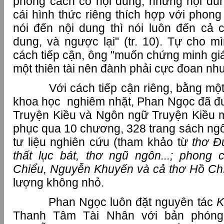
phong cách có nội dung, nhưng nội du
cái hình thức riêng thích hợp với phong 
nói đến nội dung thì nói luôn đến cả 
dung, và ngược lại" (tr. 10). Tự cho m
cách tiếp cận, ông "muốn chứng minh giá
một thiên tài nên đành phải cực đoan như t
Với cách tiếp cận riêng, bằng một 
khoa học nghiêm nhặt, Phan Ngọc đã đ
Truyện Kiều và Ngôn ngữ Truyện Kiều m
phục qua 10 chương, 328 trang sách ngôn
tư liệu nghiên cứu (tham khảo từ
thơ Đ
thất lục bát, thơ ngũ ngôn...; phong
Chiểu, Nguyễn Khuyến và cả thơ Hồ Ch
lượng không nhỏ.
Phan Ngọc luôn đặt nguyên tác
K
Thanh Tâm Tài Nhân với bản phón