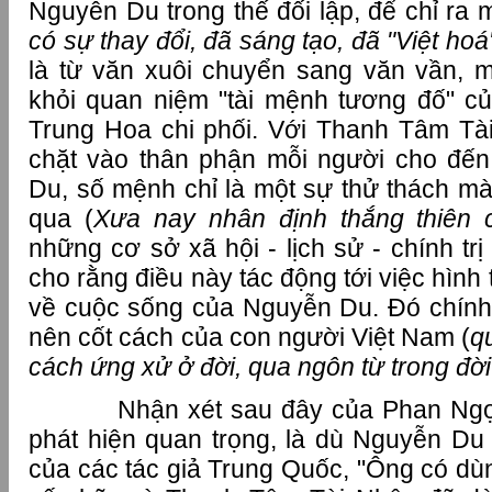
Nguyễn Du trong thế đối lập, để chỉ ra 
có sự thay đổi, đã sáng tạo, đã "Việt ho
là từ văn xuôi chuyển sang văn vần, 
khỏi quan niệm "tài mệnh tương đố" c
Trung Hoa chi phối. Với Thanh Tâm Tà
chặt vào thân phận mỗi người cho đến
Du, số mệnh chỉ là một sự thử thách mà
qua (
Xưa nay nhân định thắng thiên 
những cơ sở xã hội - lịch sử - chính trị
cho rằng điều này tác động tới việc hìn
về cuộc sống của Nguyễn Du. Đó chính
nên cốt cách của con người Việt Nam (
q
cách ứng xử ở đời, qua ngôn từ trong đời
Nhận xét sau đây của Phan Ngọc - 
phát hiện quan trọng, là dù Nguyễn D
của các tác giả Trung Quốc, "Ông có dù