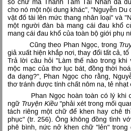
số chữ mà Thanh Tâm Tài Nhân đã dù
cho nó một nội dung khác", "Nguyễn Du 
vật đố tài lên mức thang nhân loại" và "
một người đàn bà mang cái đau khổ c
mang cái đau khổ của toàn bộ giới phụ nữ"
Cũng theo Phan Ngọc, trong
Tru
giả xuất hiện khắp nơi, thay đổi tất cả, tổ c
Trả lời câu hỏi "Làm thế nào trong khi
mộc mạc của thơ lục bát, đồng thời hoá
đa dạng?", Phan Ngọc cho rằng, Nguy
thơ tránh được tính chất nôm na, tẻ nhạt 
Phan Ngọc hoàn toàn có lý khi cho
ngữ
Truyện Kiều
"phải xét trong mối qu
tách riêng một chữ để khen hay chê thì
phục" (tr. 256). Ông không đồng tình v
phê bình, nức nở khen chữ "lẻn" trong 