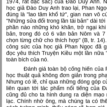
1974, rất đặc sắc) của Đào Duy Anh. 
học giả Đào Duy Anh trao lại, Phan Ngọ
đúng là "lao tâm khổ tứ", gian nan vô c
"Những sửa đổi trong lần tái bản" dài tới
phần nào những khó khăn, trở ngại khi 
bản, trong đó có 6 văn bản Nôm và 
chọn từng chữ cho thích hợp" (B, tr. 14)
công sức của học giả Phan Ngọc đã g
đọc yêu thích Truyện Kiều một lần nữa
toàn bích của nó.
Đánh giá toàn bộ cống hiến của P
học thuật quả không đơn giản trong phạ
Nhưng có lẽ, chỉ qua những đóng góp củ
liên quan tới tác phẩm nổi tiếng của 
cũng đủ cho ta hình dung ra diện mạo 
lạc. Chính nhờ ông, mà chúng ta có th