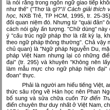
là nói rằng trong ngôn ngữ giao tiếp kh
như thế" ("Thơ là gì?"//
Cách giải thích
học,
NXB Trẻ, TP HCM, 1995, tr. 25-35
đối quan niệm đó. Nhưng từ "quái đản" ôn
cách nói gây ấn tượng. "Chữ dùng" này
ý "cấu trúc ngữ pháp thơ là rất kỳ lạ, 
theo ngữ pháp thông thường". Chả vậy m
chủ quan) là "Ngữ pháp Nguyễn Du, mặ
pháp Việt Nam nhưng lại có những đi
đại" (tr. 295) và khuyên "Không nên 
làm mẫu mực cho ngữ pháp hiện đại" (
đoan" thực.
Phải là người am hiểu tiếng Việt, am
thức sâu rộng về Hán học nên Phan Ngọc
bổ sung và sửa chữa cuốn
Từ điển Tr
điển chuyên thư duy nhất ở Việt Nam, c