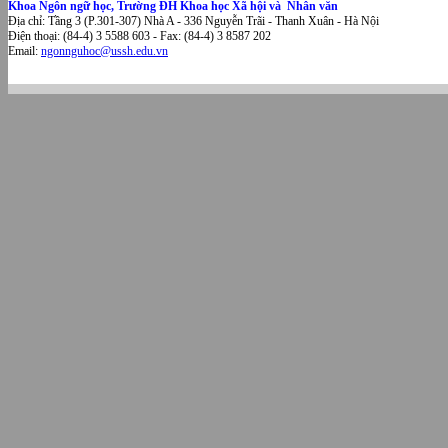
Khoa Ngôn ngữ học, Trường ĐH Khoa học Xã hội và Nhân văn
Địa chỉ: Tầng 3 (P.301-307) Nhà A - 336 Nguyễn Trãi - Thanh Xuân - Hà Nội
Điện thoại: (84-4) 3 5588 603 - Fax: (84-4) 3 8587 202
Email:
ngonnguhoc@ussh.edu.vn