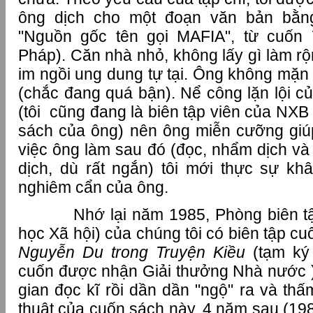
ông dịch cho một đoạn văn bản bằng
"Nguồn gốc tên gọi MAFIA", từ cuốn
Pháp). Căn nhà nhỏ, không lấy gì làm r
im ngồi ung dung tự tại. Ông không mặn 
(chắc đang quá bận). Nể công lặn lội c
(tôi cũng đang là biên tập viên của NXB 
sách của ông) nên ông miễn cưỡng giú
việc ông làm sau đó (đọc, nhẩm dịch và 
dịch, dù rất ngắn) tôi mới thực sự k
nghiêm cẩn của ông.
Nhớ lại năm 1985, Phòng biên tậ
học Xã hội) của chúng tôi có biên tập c
Nguyễn Du trong Truyện Kiều
(tạm ký 
cuốn được nhận Giải thưởng Nhà nước ) 
gian đọc kĩ rồi dần dần "ngộ" ra và thấm
thuật của cuốn sách này. 4 năm sau (198