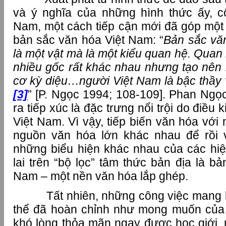
và ý nghĩa của những hình thức ấy, c
Nam, một cách tiếp cận mới đã góp một 
bản sắc văn hóa Việt Nam: “
Bản sắc vă
là một vật mà là một kiểu quan hệ. Quan 
nhiều gốc rất khác nhau nhưng tạo nên 
cơ kỳ diệu…người Việt Nam là bậc thầy 
[3]
” [P. Ngọc 1994; 108-109]. Phan Ngọc 
ra tiếp xúc là đặc trưng nổi trội do điều k
Việt Nam. Vì vậy, tiếp biến văn hóa với 
nguồn văn hóa lớn khác nhau để rồi
những biểu hiện khác nhau của các hi
lai trên “bộ lọc” tâm thức bản địa là b
Nam – một nền văn hóa lắp ghép.
Tất nhiên, những công việc mang 
thể đã hoàn chỉnh như mong muốn của 
khó lòng thỏa mãn ngay được học giới, n