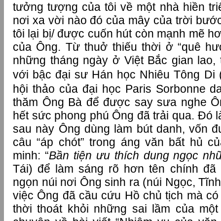
tưởng tượng của tôi về một nhà hiền tr
nơi xa vời nào đó của mây của trời bước 
tôi lại bị/ được cuốn hút còn mạnh mẽ 
của Ông. Từ thuở thiếu thời ở “quê h
những tháng ngày ở Việt Bắc gian lao
với bậc đại sư Hán học Nhiêu Tông D
hội thảo của đại học Paris Sorbonne danh
thăm Ông Bà để được say sưa nghe Ôn
hết sức phong phú Ông đã trải qua. Đó 
sau này Ông dùng làm bút danh, vốn đư
câu “áp chót” trong áng văn bất hủ c
minh: “
Bần tiện ưu thích dung ngọc nh
Tái) để làm sáng rõ hơn tên chính đã
ngọn núi nơi Ông sinh ra (núi Ngọc, Tĩnh
việc Ông đã cầu cứu Hồ chủ tịch mà có 
thời thoát khỏi những sai lầm của một 