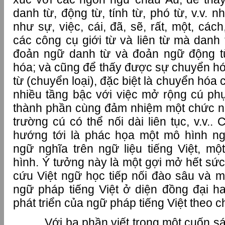
danh từ, động từ, tính từ, phó từ, v.v. 
như sự, việc, cái, đã, sẽ, rất, một, cách
các công cụ giới từ và liên từ mà danh
đoản ngữ danh từ và đoản ngữ động 
hóa; và cũng để thấy được sự chuyển hó
từ (chuyển loại), đặc biệt là chuyển hóa
nhiều tầng bậc với việc mở rộng cú ph
thành phần cùng đảm nhiệm một chức n
trường cú có thể nối dài liên tục, v.v.
hướng tới là phác họa một mô hình n
ngữ nghĩa trên ngữ liệu tiếng Việt, m
hình. Ý tưởng này là một gợi mở hết sức
cứu Việt ngữ học tiếp nối đào sâu và m
ngữ pháp tiếng Việt ở diện đồng đại ha
phát triển của ngữ pháp tiếng Việt theo ch
Với ba phần viết trong một cuốn s