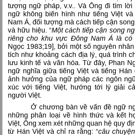
tượng ngữ pháp, v.v.. Và Ông đi tìm lờ
ngữ không biến hình như tiếng Việt v
Nam Á, đối tượng mà cách tiếp cận song n
và hữu hiệu. “
Một cách tiếp cận song ng
riêng cho khu vực Đông Nam Á là có
Ngọc 1983;19], bởi một số nguyên nhâ
tích như khoảng cách địa lý, quá trình c
lưu kinh tế và văn hóa. Từ đây, Phan N
ngữ nghĩa giữa tiếng Việt và tiếng Hán
ảnh hưởng của ngữ pháp các ngôn ngữ 
xúc với tiếng Việt, hướng tới lý giải
người Việt.
Ở chương bàn về vấn đề ngữ ngh
những phân loại về hình thức và kết 
Việt, Ông xem xét những quan hệ quy địn
từ Hán Việt và chỉ ra rằng: “
câu chuyện