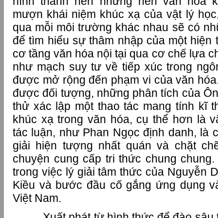
hình thành nên những nền văn hóa 
mượn khái niệm khúc xạ của vật lý học,
qua mỗi môi trường khác nhau sẽ có nh
để tìm hiểu sự thâm nhập của một hiện 
cơ tầng văn hóa nội tại qua cơ chế lựa 
như mạch suy tư về tiếp xúc trong ngô
được mở rộng đến phạm vi của văn hóa. 
được đối tượng, những phân tích của Ô
thử xác lập một thao tác mang tính kĩ t
khúc xạ trong văn hóa, cụ thể hơn là 
tác luận, như Phan Ngọc định danh, là 
giải hiện tượng nhất quán và chặt ch
chuyện cung cấp tri thức chung chung.
trong việc lý giải tâm thức của Nguyễn D
Kiều và bước đầu cố gắng ứng dụng v
Việt Nam.
Xuất phát từ hình thức để đào sâu t