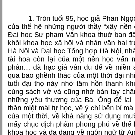
1. Tròn tuổi 95, học giả Phan Ngọc, 
của thế hệ những người thầy “xây nền
Đại học Sư phạm Văn khoa thuở ban đầu
khối khoa học xã hội và nhân văn hai 
Hà Nội và Đại học Tổng hợp Hà Nội, nh
tài hoa còn lại của một nền học vấn m
phân… đã hạc giá vân du để về miền a
qua bao ghềnh thác của một thời đại nh
tuổi đại thọ này nhờ tâm hồn thanh khiế
cùng sách vở và cũng nhờ bàn tay chăm 
những yêu thương của Bà. Ông để lại 
thần miệt mài tự học, về ý chí bền bỉ mà
của một thời, về khả năng sử dụng mư
mấy chục dịch phẩm phong phú về thể 
khoa học và đa dạng về ngôn ngữ từ A