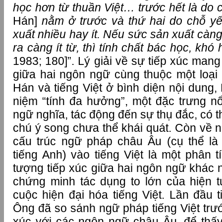
học hơn từ thuần Việt… trước hết là do 
Hán]
nằm ở trước và thứ hai do chỗ y
xuất nhiều hay ít. Nếu sức sản xuất càng 
ra càng ít từ, thì tính chất bác học, khó
1983; 180]”. Lý giải về sự tiếp xúc man
giữa hai ngôn ngữ cùng thuộc một loại 
Hán và tiếng Việt ở bình diện nội dung
niệm “tính đa hưởng”, một đặc trưng nổ
ngữ nghĩa, tác động đến sự thụ đắc, có 
chú ý song chưa thể khái quát. Còn về 
cấu trúc ngữ pháp châu Âu (cụ thể là 
tiếng Anh) vào tiếng Việt là một phân 
tượng tiếp xúc giữa hai ngôn ngữ khác 
chứng minh tác dụng to lớn của hiện 
cuộc hiện đại hóa tiếng Việt. Lần đầu t
Ông đã so sánh ngữ pháp tiếng Việt trướ
xúc với các ngôn ngữ châu Âu, để thấ