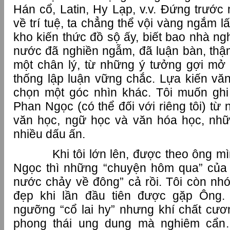
Hán cổ, Latin, Hy Lạp, v.v. Đứng trước
về trí tuệ, ta chẳng thể vội vàng ngắm lấ
kho kiến thức đồ sộ ấy, biết bao nhà ng
nước đã nghiền ngẫm, đã luận bàn, thậm
một chân lý, từ những ý tưởng gợi mở 
thống lập luận vững chắc. Lựa kiến văn
chọn một góc nhìn khác. Tôi muốn ghi
Phan Ngọc (có thể đối với riêng tôi) từ
văn học, ngữ học và văn hóa học, nhữ
nhiều dấu ấn.
Khi tôi lớn lên, được theo ông mì
Ngọc thì những “chuyện hôm qua” của
nước chảy về đông” cả rồi. Tôi còn nhớ
đẹp khi lần đầu tiên được gặp Ông
ngưỡng “cổ lai hy” nhưng khí chất cư
phong thái ung dung mà nghiêm cẩn