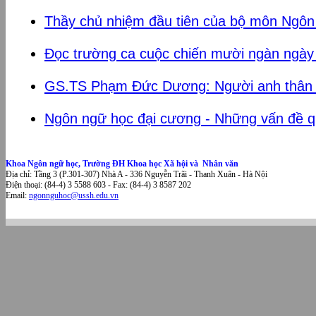
Thầy chủ nhiệm đầu tiên của bộ môn Ngôn
Đọc trường ca cuộc chiến mười ngàn ngày
GS.TS Phạm Đức Dương: Người anh thân t
Ngôn ngữ học đại cương - Những vấn đề 
Khoa Ngôn ngữ học, Trường ĐH Khoa học Xã hội và Nhân văn
Địa chỉ: Tầng 3 (P.301-307) Nhà A - 336 Nguyễn Trãi - Thanh Xuân - Hà Nội
Điện thoại: (84-4) 3 5588 603 - Fax: (84-4) 3 8587 202
Email:
ngonnguhoc@ussh.edu.vn