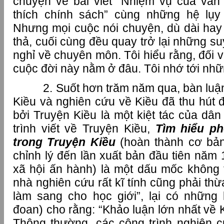
chuyện về bài viết “Nhiệm vụ của văn 
thích chính sách” cùng những hệ lụy 
Nhưng mọi cuộc nói chuyện, dù dài hay 
thả, cuối cùng đều quay trở lại những su
nghỉ về chuyên môn. Tôi hiểu rằng, đối v
cuộc đời này nằm ở đâu. Tôi nhớ tới nhữ
2. Suốt hơn trăm năm qua, bàn luận 
Kiều và nghiên cứu về Kiều đã thu hút đ
bởi Truyện Kiều là một kiệt tác của dâ
trình viết về Truyện Kiều,
Tìm hiểu p
trong Truyện Kiều
(hoàn thành cơ bản
chỉnh lý đến lần xuất bản đầu tiên năm
xã hội ấn hành) là một dấu mốc không 
nhà nghiên cứu rất kĩ tính cũng phải thừ
làm sang cho học giới”, lại có những
đoan) cho rằng: “Khảo luận lớn nhất về 
Thông thường, các công trình nghiên c