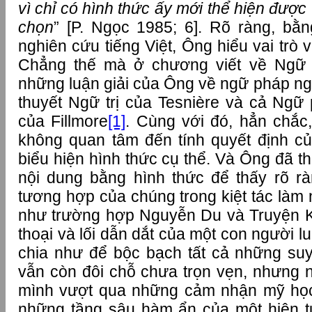
vì chỉ có hình thức ấy mới thể hiện được
chọn
” [P. Ngọc 1985; 6]. Rõ ràng, bằ
nghiên cứu tiếng Việt, Ông hiểu vai trò v
Chẳng thế mà ở chương viết về Ngữ
những luận giải của Ông về ngữ pháp ng
thuyết Ngữ trị của Tesnière và cả Ngữ 
của Fillmore
[1]
. Cùng với đó, hẳn chắc
không quan tâm đến tính quyết định củ
biểu hiện hình thức cụ thể. Và Ông đã t
nội dung bằng hình thức để thấy rõ ràn
tương hợp của chúng trong kiệt tác làm n
như trường hợp Nguyễn Du và Truyện K
thoại và lối dẫn dắt của một con người l
chia như để bộc bạch tất cả những su
vẫn còn đôi chỗ chưa trọn vẹn, nhưng 
mình vượt qua những cảm nhận mỹ học
những tầng sâu hàm ẩn của một hiện 