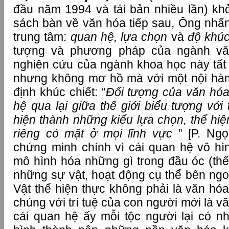
đầu năm 1994 và tái bản nhiều lần) k
sách bàn về văn hóa tiếp sau, Ông nhấn
trung tâm:
quan hệ, lựa chọn
và
độ khú
tượng và phương pháp của ngành vă
nghiên cứu của ngành khoa học này tất 
nhưng không mơ hồ mà với một nội h
định khúc chiết: “
Đối tượng của văn hóa
hệ qua lại giữa thế giới biểu tượng với 
hiện thành những kiểu lựa chọn, thể hi
riêng có mặt ở mọi lĩnh vực
” [P. Ng
chứng minh chính vì cái quan hệ vô h
mô hình hóa những gì trong đầu óc (thế
những sự vật, hoạt động cụ thể bên ngoà
Vật thể hiện thực không phải là văn hóa
chúng với trí tuệ của con người mới là v
cái quan hệ ấy mỗi tộc người lại có n