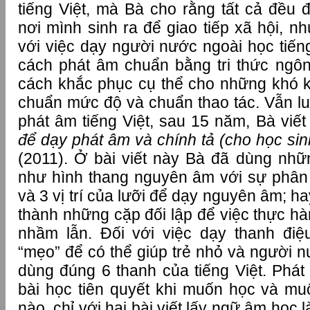
tiếng Việt, mà Bà cho rằng tất cả đề
nơi mình sinh ra để giao tiếp xã hội, nh
với việc dạy người nước ngoài học tiếng
cách phát âm chuẩn bằng tri thức ngô
cách khắc phục cụ thể cho những khó 
chuẩn mức độ và chuẩn thao tác. Vẫn luô
phát âm tiếng Việt, sau 15 năm, Bà viế
để dạy phát âm và chính tả (cho học si
(2011). Ở bài viết này Bà đã dùng nhữ
như hình thang nguyên âm với sự phân
và 3 vị trí của lưỡi để dạy nguyên âm; h
thành những cặp đối lập để việc thực h
nhầm lẫn. Đối với việc dạy thanh đi
“mẹo” để có thể giúp trẻ nhỏ và người 
dùng đúng 6 thanh của tiếng Việt. Phát
bài học tiên quyết khi muốn học và muố
nào, chỉ với hai bài viết lấy ngữ âm học