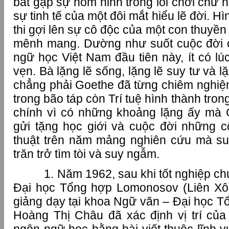
bắt gặp sự hóm hỉnh trong lối chơi chữ h
sự tinh tế của một đôi mắt hiểu lẽ đời. 
thi gợi lên sự cô độc của một con thuyền
mênh mang. Dường như suốt cuộc đời c
ngữ học Việt Nam đầu tiên này, ít có lúc
vẹn. Bà lặng lẽ sống, lặng lẽ suy tư và 
chẳng phải Goethe đã từng chiêm nghiệ
trong bão táp còn Trí tuệ hình thành tron
chính vì có những khoảng lặng ấy mà
gửi tặng học giới và cuộc đời những cô
thuật trên năm mảng nghiên cứu mà s
trăn trở tìm tòi và suy ngẫm.
1. Năm 1962, sau khi tốt nghiệp chu
Đại học Tổng hợp Lomonosov (Liên Xô)
giảng dạy tại khoa Ngữ văn – Đại học T
Hoàng Thị Châu đã xác định vị trí củ