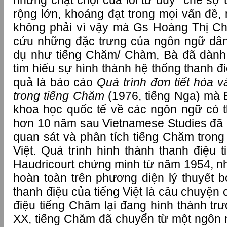
những chật chội của lối tư duy “chẻ sợ 
rộng lớn, khoáng đạt trong mọi vấn đề, 
không phải vì vậy mà Gs Hoàng Thị Ch
cứu những đặc trưng của ngôn ngữ dân t
dụ như tiếng Chăm/ Chàm, Bà đã dành 
tìm hiểu sự hình thành hệ thống thanh đ
quả là báo cáo
Quá trình đơn tiết hóa v
trong tiếng Chăm
(1976, tiếng Nga) mà Bà
khoa học quốc tế về các ngôn ngữ có t
hơn 10 năm sau Vietnamese Studies đã dị
quan sát và phân tích tiếng Chăm trong 
Việt. Quá trình hình thành thanh điệu 
Haudricourt chứng minh từ năm 1954, 
hoàn toàn trên phương diện lý thuyết bở
thanh điệu của tiếng Việt là câu chuyện
điệu tiếng Chăm lại đang hình thành trư
XX, tiếng Chăm đã chuyển từ một ngôn n