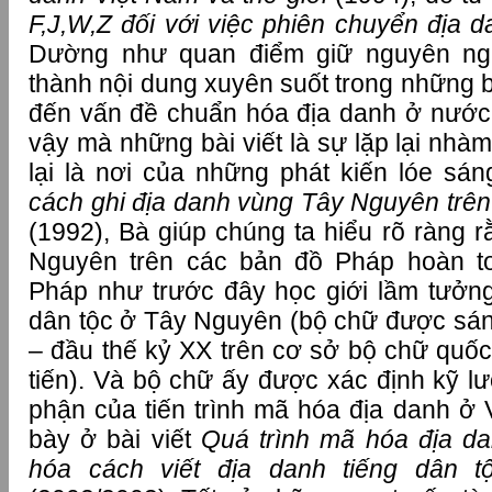
F,J,W,Z đối với việc phiên chuyển địa 
Dường như quan điểm giữ nguyên ngữ
thành nội dung xuyên suốt trong những bà
đến vấn đề chuẩn hóa địa danh ở nước 
vậy mà những bài viết là sự lặp lại nhàm
lại là nơi của những phát kiến lóe sán
cách ghi địa danh vùng Tây Nguyên trên
(1992), Bà giúp chúng ta hiểu rõ ràng 
Nguyên trên các bản đồ Pháp hoàn t
Pháp như trước đây học giới lầm tưởn
dân tộc ở Tây Nguyên (bộ chữ được sáng
– đầu thế kỷ XX trên cơ sở bộ chữ quốc
tiến). Và bộ chữ ấy được xác định kỹ l
phận của tiến trình mã hóa địa danh ở 
bày ở bài viết
Quá trình mã hóa địa d
hóa cách viết địa danh tiếng dân t