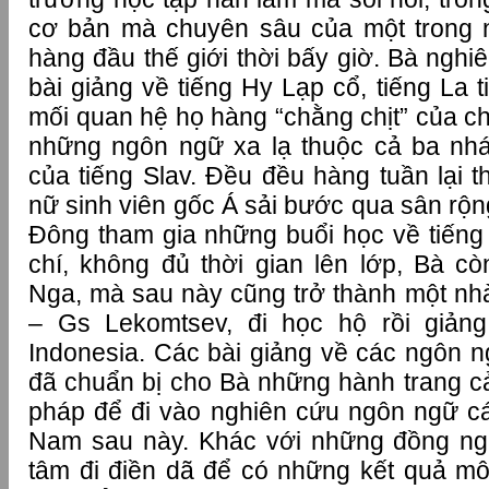
cơ bản mà chuyên sâu của một trong
hàng đầu thế giới thời bấy giờ. Bà ngh
bài giảng về tiếng Hy Lạp cổ, tiếng La t
mối quan hệ họ hàng “chằng chịt” của ch
những ngôn ngữ xa lạ thuộc cả ba n
của tiếng Slav. Đều đều hàng tuần lại 
nữ sinh viên gốc Á sải bước qua sân rộ
Đông tham gia những buổi học về tiếng 
chí, không đủ thời gian lên lớp, Bà 
Nga, mà sau này cũng trở thành một nhà
– Gs Lekomtsev, đi học hộ rồi giảng 
Indonesia. Các bài giảng về các ngôn n
đã chuẩn bị cho Bà những hành trang cả
pháp để đi vào nghiên cứu ngôn ngữ các
Nam sau này. Khác với những đồng ngh
tâm đi điền dã để có những kết quả m