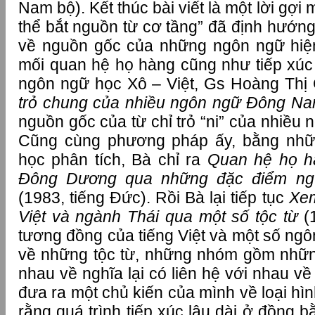
Nam bộ). Kết thúc bài viết là một lời gợ
thể bắt nguồn từ cơ tầng” đã định hướn
về nguồn gốc của những ngôn ngữ hiện
mối quan hệ họ hàng cũng như tiếp xúc
ngôn ngữ học Xô – Việt, Gs Hoàng Thị
trỏ chung của nhiều ngôn ngữ Đông N
nguồn gốc của từ chỉ trỏ “ni” của nhiều 
Cũng cùng phương pháp ấy, bằng nhữ
học phân tích, Bà chỉ ra
Quan hệ họ h
Đông Dương qua những đặc điểm ngữ
(1983, tiếng Đức). Rồi Bà lại tiếp tục
Xem
Việt và ngành Thái qua một số tộc từ
(1
tương đồng của tiếng Việt và một số ng
về những tộc từ, những nhóm gồm những
nhau về nghĩa lại có liên hệ với nhau về
đưa ra một chủ kiến của mình về loại hìn
rằng quá trình tiếp xúc lâu dài ở đồng