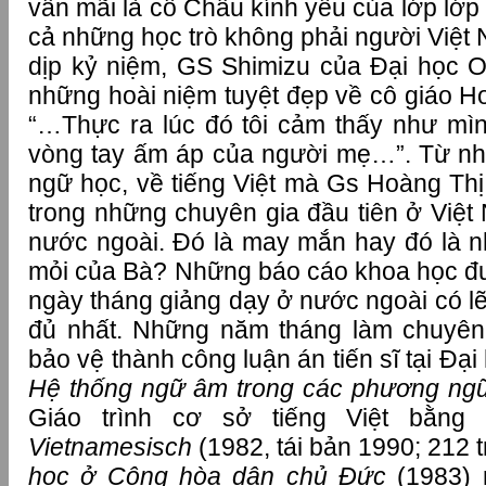
vẫn mãi là cô Châu kính yêu của lớp lớp 
cả những học trò không phải người Việt 
dịp kỷ niệm, GS Shimizu của Đại học 
những hoài niệm tuyệt đẹp về cô giáo H
“…Thực ra lúc đó tôi cảm thấy như mì
vòng tay ấm áp của người mẹ…”. Từ n
ngữ học, về tiếng Việt mà Gs Hoàng Thị
trong những chuyên gia đầu tiên ở Việt 
nước ngoài. Đó là may mắn hay đó là 
mỏi của Bà? Những báo cáo khoa học đ
ngày tháng giảng dạy ở nước ngoài có lẽ 
đủ nhất. Những năm tháng làm chuyên 
bảo vệ thành công luận án tiến sĩ tại Đại
Hệ thống ngữ âm trong các phương ngữ 
Giáo trình cơ sở tiếng Việt bằn
Vietnamesisch
(1982, tái bản 1990; 212 t
học ở Cộng hòa dân chủ Đức
(1983) 