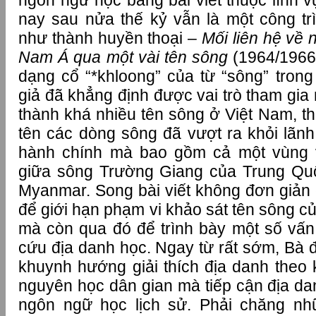
ngôn ngữ học bằng bài viết thuộc lĩnh 
nay sau nửa thế kỷ vẫn là một công trì
như thành huyền thoại –
Mối liên hệ về
Nam Á qua một vài tên sông
(1964/1966
dạng cổ “*khloong” của từ “sông” trong t
giả đã khẳng định được vai trò tham gia 
thành khá nhiều tên sông ở Việt Nam, th
tên các dòng sông đã vượt ra khỏi lãnh
hành chính mà bao gồm cả một vùng 
giữa sông Trường Giang của Trung Qu
Myanmar. Song bài viết không đơn giản 
để giới hạn phạm vi khảo sát tên sông 
mà còn qua đó để trình bày một số vấn
cứu địa danh học. Ngay từ rất sớm, Bà đ
khuynh hướng giải thích địa danh theo 
nguyên học dân gian mà tiếp cận địa d
ngôn ngữ học lịch sử. Phải chăng nh