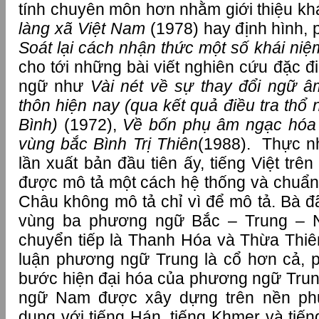
tính chuyên môn hơn nhằm giới thiệu k
làng xã Việt Nam
(1978) hay định hình, 
Soát lại cách nhận thức một số khái ni
cho tới những bài viết nghiên cứu đặc 
ngữ như
Vài nét về sự thay đổi ngữ âm
thôn hiện nay (qua kết quả điều tra thổ 
Bình)
(1972),
Về bốn phụ âm ngạc hóa cò
vùng bắc Bình Trị Thiên
(1988). Thực n
lần xuất bản đầu tiên ấy, tiếng Việt tr
được mô tả một cách hệ thống và chuẩ
Châu không mô tả chỉ vì để mô tả. Bà đ
vùng ba phương ngữ Bắc – Trung – 
chuyển tiếp là Thanh Hóa và Thừa Thiên 
luận phương ngữ Trung là cổ hơn cả, 
bước hiện đại hóa của phương ngữ Tru
ngữ Nam được xây dựng trên nền ph
dung với tiếng Hán, tiếng Khmer và tiến