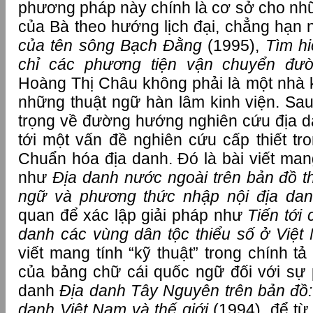
phương pháp này chính là cơ sở cho nhữ
của Bà theo hướng lịch đại, chẳng hạn 
của tên sông Bạch Đằng
(1995),
Tìm h
chỉ các phương tiện vận chuyển đườ
Hoàng Thị Châu không phải là một nhà 
những thuật ngữ hàn lâm kinh viện. S
trọng về đường hướng nghiên cứu địa da
tới một vấn đề nghiên cứu cấp thiết tr
Chuẩn hóa địa danh. Đó là bài viết man
như
Địa danh nước ngoài trên bản đồ thế
ngữ và phương thức nhập nội địa da
quan để xác lập giải pháp như
Tiến tới
danh các vùng dân tộc thiểu số ở Việ
viết mang tính “kỹ thuật” trong chính tả
của bảng chữ cái quốc ngữ đối với sự
danh
Địa danh Tây Nguyên trên bản đồ:
danh Việt Nam và thế giới
(1994), để từ