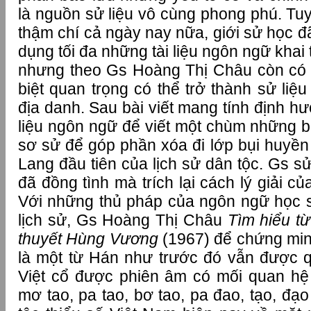
là nguồn sử liệu vô cùng phong phú. Tuy 
thậm chí cả ngày nay nữa, giới sử học đ
dụng tối đa những tài liệu ngôn ngữ khai 
nhưng theo Gs Hoàng Thị Châu còn có 
biệt quan trọng có thể trở thành sử liệu
địa danh. Sau bài viết mang tính định h
liệu ngôn ngữ để viết một chùm những bà
sơ sử để góp phần xóa đi lớp bụi huyền
Lang đầu tiên của lịch sử dân tộc. Gs 
đã đồng tình mà trích lại cách lý giải c
Với những thủ pháp của ngôn ngữ học 
lịch sử, Gs Hoàng Thị Châu
Tìm hiểu từ
thuyết Hùng Vương
(1967) để chứng min
là một từ Hán như trước đó vẫn được 
Việt cổ được phiên âm có mối quan hệ
mơ tao, pa tao, bơ tao, pa đao, tạo, đ