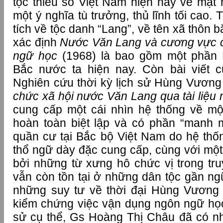
tộc thiểu số Việt Nam hiện nay về mặ
một ý nghĩa tù trưởng, thủ lĩnh tối cao.
tích về tộc danh “Lang”, về tên xã thôn 
xác định
Nước Văn Lang và cương vực củ
ngữ học
(1968) là bao gồm một phần
Bắc nước ta hiện nay. Còn bài viết 
Nghiên cứu thời kỳ lịch sử Hùng Vươn
chức xã hội nước Văn Lang qua tài liệu
cung cấp một cái nhìn hệ thống về mộ
hoàn toàn biệt lập và có phần “manh 
quần cư tại Bắc bộ Việt Nam do hệ thố
thổ ngữ dày đặc cung cấp, cùng với một 
bởi những từ xưng hô chức vị trong tr
vẫn còn tồn tại ở những dân tộc gần ngữ
những suy tư về thời đại Hùng Vương 
kiểm chứng việc vận dụng ngôn ngữ học 
sử cụ thể, Gs Hoàng Thị Châu đã có nh