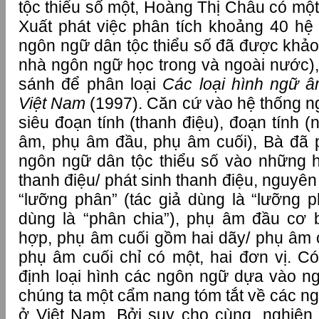
tộc thiểu số một, Hoàng Thị Châu có một 
Xuất phát việc phân tích khoảng 40 h
ngôn ngữ dân tộc thiểu số đã được khảo 
nhà ngôn ngữ học trong và ngoài nước)
sánh để phân loại
Các loại hình ngữ 
Việt Nam
(1997). Căn cứ vào hệ thống n
siêu đoạn tính (thanh điệu), đoạn tính
âm, phụ âm đầu, phụ âm cuối), Bà đã p
ngôn ngữ dân tộc thiểu số vào những h
thanh điệu/ phát sinh thanh điệu, nguy
“lưỡng phân” (tác giả dùng là “lưỡng p
dùng là “phân chia”), phụ âm đầu cơ
hợp, phụ âm cuối gồm hai dãy/ phụ âm 
phụ âm cuối chỉ có một, hai đơn vị. Có
định loại hình các ngôn ngữ dựa vào 
chúng ta một cẩm nang tóm tắt về các ng
ở Việt Nam. Bởi suy cho cùng, nghiên