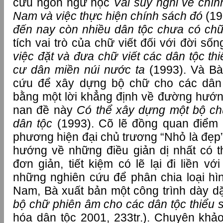
cứu ngôn ngữ học
Vài suy nghĩ về chí
Nam và việc thực hiện chính sách đó
(19
đến nay còn nhiều dân tộc chưa có ch
tích vai trò của chữ viết đối với đời s
việc đặt và đưa chữ viết các dân tộc th
cư dân miền núi nước ta
(1993). Và Bà
cứu để xây dựng bộ chữ cho các dân 
bằng một lời khẳng định về đường hướng
nan đề này
Có thể xây dựng một bộ ch
dân tộc
(1993). Cõ lẽ đồng quan điểm v
phương hiện đại chủ trương “Nhỏ là đẹp
hướng về những điều giản dị nhất có 
đơn giản, tiết kiệm có lẽ lại đi liền v
những nghiên cứu để phân chia loại hì
Nam, Bà xuất bản một công trình dày d
bộ chữ phiên âm cho các dân tộc thiểu 
hóa dân tộc 2001, 233tr.). Chuyên khả