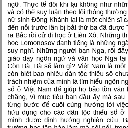
ngữ. Thực tế đôi khi lại không như nhữ
và có thể suy luận theo lối thông thường
nữ sinh Đồng Khánh lại là một chiến sĩ 
đến nỗi trước lần bị bắt thứ ba đã được
ra Bắc rồi cử đi học ở Liên Xô. Những t
học Lomonosov danh tiếng là những ng
suy nghĩ. Những người bạn Nga, rồi đây
giáo dạy ngôn ngữ và văn học Nga tại
Còn Bà, Bà sẽ làm gì? Việt Nam là một 
còn biết bao nhiêu dân tộc thiểu số chưa
trách nhiệm của mình là tìm hiểu ngôn ng
số ở Việt Nam để giúp họ bảo tồn văn 
chăng, vì mục tiêu ban đầu ấy mà sau
từng bước để cuối cùng hướng tới việ
hữu dụng cho các dân tộc thiểu số ở 
mình được định hướng nghiên cứu, B
trường học tập hàn lâm mà sôi nổi, tro