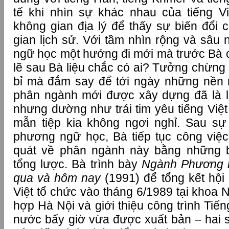
tế khi nhìn sự khác nhau của tiếng V
không gian địa lý để thấy sự biến đổi củ
gian lịch sử. Với tầm nhìn rộng và sâu 
ngữ học một hướng đi mới mà trước Bà c
lẽ sau Bà liệu chắc có ai? Tưởng chừn
bỉ mà đắm say để tới ngày những nền 
phân ngành mới được xây dựng đã là l
nhưng dường như trái tim yêu tiếng Việt 
mẫn tiệp kia không ngơi nghỉ. Sau sự
phương ngữ học, Bà tiếp tục công việc 
quát về phân ngành này bằng những bà
tổng lược. Bà trình bày
Ngành Phương 
qua và hôm nay
(1991) để tổng kết hội
Việt tổ chức vào tháng 6/1989 tại khoa
hợp Hà Nội và giới thiệu công trình Tiến
nước bấy giờ vừa được xuất bản – hai sự 