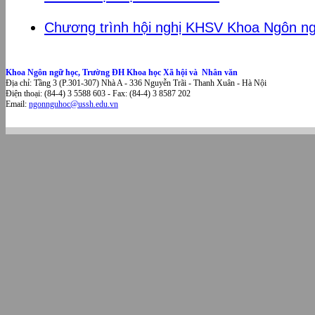
Chương trình hội nghị KHSV Khoa Ngôn n
Khoa Ngôn ngữ học, Trường ĐH Khoa học Xã hội và Nhân văn
Địa chỉ: Tầng 3 (P.301-307) Nhà A - 336 Nguyễn Trãi - Thanh Xuân - Hà Nội
Điện thoại: (84-4) 3 5588 603 - Fax: (84-4) 3 8587 202
Email:
ngonnguhoc@ussh.edu.vn