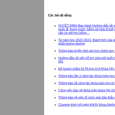
Các bài đã đăng
QUYẾT ĐỊNH Ban hành Hướng dẫn về việ
quốc tế, trong nước, bằng sở hữu trí tuệ
căn cứ xét học bổng ...
Từ năm học 2022-2023, thành tích của s
phần tương đương
Thông báo tuyển sinh đại học chính qu
Hướng dẫn về việc hỗ trợ công bố quốc 
Nội
Kế hoạch chấm KLTN học kì II Khóa QH-
Thông báo lần 2 công tác Khóa luận học
Thông báo về công tác khóa luận học kì
Công việc bảo vệ khóa luận khóa QH 2
Thông báo về việc tổ chức giải đáp thắc
Chương trình hội nghị KHSV Khoa Ngô