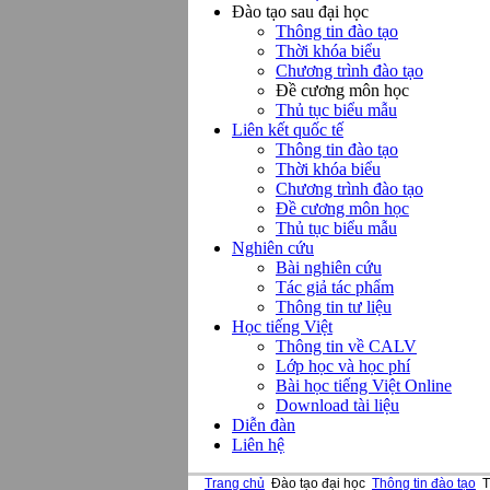
Đào tạo sau đại học
Thông tin đào tạo
Thời khóa biểu
Chương trình đào tạo
Đề cương môn học
Thủ tục biểu mẫu
Liên kết quốc tế
Thông tin đào tạo
Thời khóa biểu
Chương trình đào tạo
Đề cương môn học
Thủ tục biểu mẫu
Nghiên cứu
Bài nghiên cứu
Tác giả tác phẩm
Thông tin tư liệu
Học tiếng Việt
Thông tin về CALV
Lớp học và học phí
Bài học tiếng Việt Online
Download tài liệu
Diễn đàn
Liên hệ
Trang chủ
Đào tạo đại học
Thông tin đào tạo
T