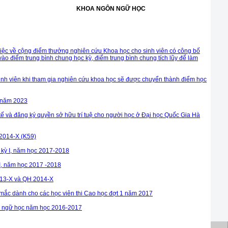
KHOA NGÔN NGỮ HỌC
c về cộng điểm thưởng nghiên cứu Khoa học cho sinh viên có công bố
 vào điểm trung bình chung học kỳ, điểm trung bình chung tích lũy để làm
inh viên khi tham gia nghiên cứu khoa học sẽ được chuyển thành điểm học
y năm 2023
tế và đăng ký quyền sở hữu trí tuệ cho người học ở Đại học Quốc Gia Hà
2014-X (K59)
 kỳ I, năm học 2017-2018
 I, năm học 2017 -2018
013-X và QH 2014-X
 mắc dành cho các học viên thi Cao học đợt 1 năm 2017
n ngữ học năm học 2016-2017