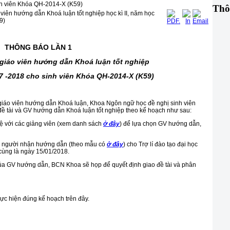
inh viên Khóa QH-2014-X (K59)
Thô
 viên hướng dẫn Khoá luận tốt nghiệp học kì II, năm học
9)
THÔNG BÁO LẦN 1
à giáo viên hướng dẫn
Khoá luận tốt nghiệp
17 -2018 cho sinh viên Khóa QH-2014-X (K59)
 giáo viên hướng dẫn Khoá luận, Khoa Ngôn ngữ học đề nghị sinh viên
 đề tài và GV hướng dẫn Khoá luận tốt nghiệp theo kế hoạch như sau:
hệ với các giảng viên (xem danh sách
ở đây
) để lựa chọn GV hướng dẫn,
ủa người nhận hướng dẫn (theo mẫu có
ở đây
) cho Trợ lí đào tạo đại học
cùng là ngày 15/01/2018.
 của GV hướng dẫn, BCN Khoa sẽ họp để quyết định giao đề tài và phân
ực hiện đúng kế hoạch trên đây.