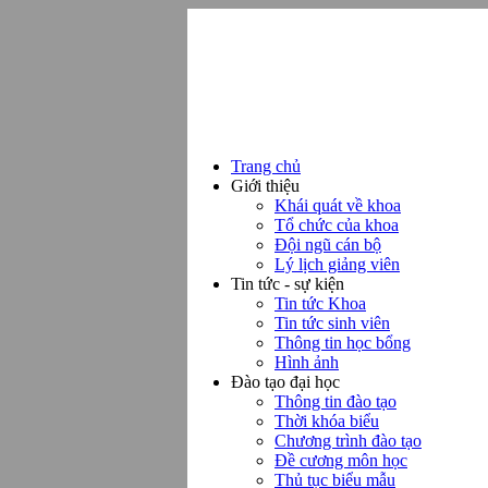
Trang chủ
Giới thiệu
Khái quát về khoa
Tổ chức của khoa
Đội ngũ cán bộ
Lý lịch giảng viên
Tin tức - sự kiện
Tin tức Khoa
Tin tức sinh viên
Thông tin học bổng
Hình ảnh
Đào tạo đại học
Thông tin đào tạo
Thời khóa biểu
Chương trình đào tạo
Đề cương môn học
Thủ tục biểu mẫu