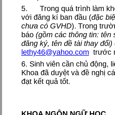
5. Trong quá trình làm khóa
với đăng kí ban đầu (
đặc biệ
chưa có GVHD
). Trong trườ
báo
(gồm các thông tin: tên 
đăng ký, tên đề tài thay đổi)
lethy46@yahoo.com
trước n
6. Sinh viên cần chủ động, 
Khoa đã duyệt và đề nghị c
đạt kết quả tốt.
KHOA NGÔN NGỮ HỌC