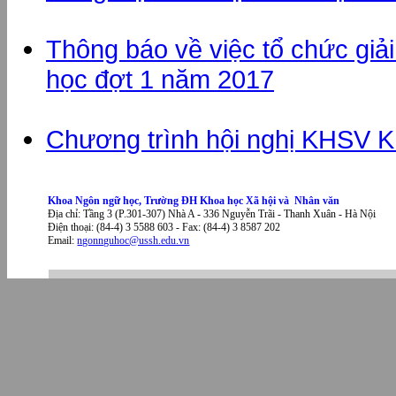
Thông báo về việc tổ chức giả
học đợt 1 năm 2017
Chương trình hội nghị KHSV 
Khoa Ngôn ngữ học, Trường ĐH Khoa học Xã hội và Nhân văn
Địa chỉ: Tầng 3 (P.301-307) Nhà A - 336 Nguyễn Trãi - Thanh Xuân - Hà Nội
Điện thoại: (84-4) 3 5588 603 - Fax: (84-4) 3 8587 202
Email:
ngonnguhoc@ussh.edu.vn