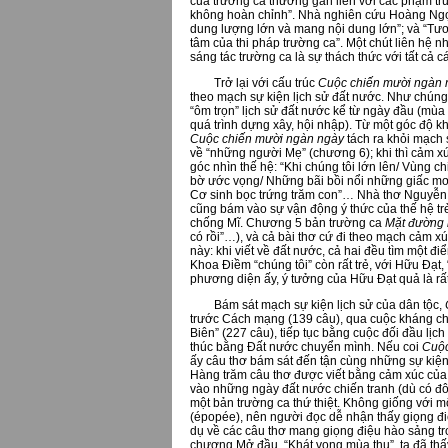
của trường ca thường gắn liền với các phạm trù
không hoàn chỉnh”. Nhà nghiên cứu Hoàng Ngọc 
dung lượng lớn và mang nội dung lớn”; và “Tươn
tâm của thi pháp trường ca”. Một chút liên hệ n
sáng tác trường ca là sự thách thức với tất cả cá
Trở lại với cấu trúc
Cuộc chiến mười ngàn 
theo mạch sự kiện lịch sử đất nước. Như chúng 
“ôm trọn” lịch sử đất nước kể từ ngày đầu (mùa
quá trình dựng xây, hội nhập). Từ một góc độ k
Cuộc chiến mười ngàn ngày
tách ra khỏi mạch 
về “những người Mẹ” (chương 6); khi thì cảm xú
góc nhìn thế hệ: “Khi chúng tôi lớn lên/ Vùng c
bờ ước vọng/ Những bãi bồi nổi những giấc mơ 
Cơ sinh bọc trứng trăm con”… Nhà thơ Nguyễn
cũng bám vào sự vận động ý thức của thế hệ t
chống Mĩ. Chương 5 bản trường ca
Mặt đường 
có rồi”…), và cả bài thơ cứ đi theo mạch cảm 
này: khi viết về đất nước, cả hai đều tìm một đ
Khoa Điềm “chúng tôi” còn rất trẻ, với Hữu Đạt,
phương diện ấy, ý tưởng của Hữu Đạt quả là rấ
Bám sát mạch sự kiện lịch sử của dân tộc,
trước Cách mạng (139 câu), qua cuộc kháng chi
Biên” (227 câu), tiếp tục bằng cuộc đối đầu lịc
thúc bằng Đất nước chuyển mình. Nếu coi
Cuộc
ấy câu thơ bám sát đến tận cùng những sự kiện
Hàng trăm câu thơ được viết bằng cảm xúc của 
vào những ngày đất nước chiến tranh (dù có đôi
một bản trường ca thứ thiệt. Không giống với mộ
(épopée), nên người đọc dễ nhận thấy giọng điệ
dụ về các câu thơ mang giọng điệu hào sảng tr
chương Mở đầu, “Khát vọng mùa thu”, ta đã th