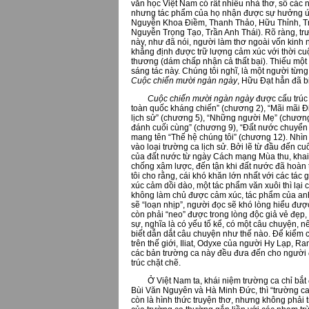
văn học Việt Nam có rất nhiều nhà thơ, số các 
nhưng tác phẩm của họ nhận được sự hưởng ứng
Nguyễn Khoa Điềm, Thanh Thảo, Hữu Thỉnh, Tr
Nguyễn Trọng Tạo, Trần Anh Thái). Rõ ràng, tr
này, như đã nói, người làm thơ ngoài vốn kinh n
khẳng định được trữ lượng cảm xúc với thời cu
thương (dám chấp nhận cả thất bại). Thiếu một
sáng tác này. Chúng tôi nghĩ, là một người từng 
Cuộc chiến mười ngàn ngày
, Hữu Đạt hẳn đã b
Cuộc chiến mười ngàn ngày
được cấu trúc 
toàn quốc kháng chiến” (chương 2), “Mãi mãi Đi
lịch sử” (chương 5), “Những người Mẹ” (chương
đánh cuối cùng” (chương 9), “Đất nước chuyển
mang tên “Thế hệ chúng tôi” (chương 12). Nhì
vào loại trường ca lịch sử. Bởi lẽ từ đầu đến 
của đất nước từ ngày Cách mạng Mùa thu, khai
chống xâm lược, đến tận khi đất nước đã hoàn t
tôi cho rằng, cái khó khăn lớn nhất với các tác 
xúc cảm dồi dào, một tác phẩm văn xuôi thì lại
không làm chủ được cảm xúc, tác phẩm của anh
sẽ “loạn nhịp”, người đọc sẽ khó lòng hiểu được
còn phải “neo” được trong lòng độc giả vẻ đẹp,
sự, nghĩa là có yếu tố kể, có một câu chuyện, n
biết dẫn dắt câu chuyện như thế nào. Để kiểm c
trên thế giới, Iliat, Odyxe của người Hy Lạp
các bản trường ca này đều đưa đến cho người đ
trúc chặt chẽ.
Ở Việt Nam ta, khái niệm trường ca chỉ bắt đ
Bùi Văn Nguyên và Hà Minh Đức, thì “trường ca 
còn là hình thức truyện thơ, nhưng không phải 