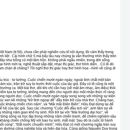
Nam (tr.56), chưa cần phải nghiên cứu kĩ nội dung, tôi cảm thấy trong
 liệt . Cái hình chữ S mà bấy lâu nay chúng ta vẫn thường nhìn thấy trên
 đây như bỗng có một tâm hồn. Không phải ngẫu nhiên, trong đời sống
oại hình mới lạ: nghệ thuật sắp đặt, nhạc thị giác, thơ trình diễn…Có lẽ đó
m chán đi chăng? Tôi nghĩ thơ thị giác hay thơ hình họa –hình vẽ cũng đi
trúc - tư tưởng
, Cuộc chiến mười ngàn ngày
, ngoài tính chất một bản
ảm xúc, trăn trở suy tư trước thời cuộc của tác giả. Đây có lẽ cũng là một
rường ca. Một bài thơ, đôi khi chỉ cần hay (về mặt âm nhạc, âm điệu) thôi
điểm tựa tư tưởng, không mang đến cho người đọc một nhận thức rõ ràng
lòng người đọc.
Cuộc chiến mười ngàn ngày
song song với những sự kiện
rúc xen kẽ những “trữ tình ngoại đề” đầy trăn trở của nhà thơ. Chẳng hạn,
ộc kháng chiến chin năm”, và “Mãi mãi Điện Biên”, Hữu Đạt dừng lại để
hế hệ của tác giả. Sau các chương “Cuộc đối đầu lịch sử”, anh tâm sự về
hững năm gian khổ hy sinh. Rồi trở lại với “Mái trường đại học”, về
ôi từng sống và học tập trong những năm chiến tranh, để chiêm nghiệm sâu
kháng chiến chống Mỹ với bao hy sinh, mất mát. Sau đó là cuộc lữ hành
cuối cùng”, “Đất nước chuyển mình”, Hữu Đạt có một chương ngập tràn suy
 con đường công nghiệp hóa và hiện đại hóa. Cũng giống Nguyễn Duy trong