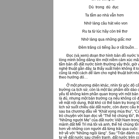
Dù trong dù đục
Ta tắm ao nhà vẫn hơn
Nhớ làng câu hát véo von
Ru ta từ lúc hãy còn trẻ thơ
Nhớ làng qua những giấc mơ
Đêm trăng có tiếng ầu ơ rất buồn…
Đọc (và xem) đoạn thơ hình bản đồ nước Việt 
lòng mình bỗng dâng lên một niềm cảm xúc mãnh
tấm bản đồ đất nước bình thường vậy thôi, giờ
nghệ thuật gần đây, ta thấy xuất hiện không ít l
cũng là một cách để làm cho nghệ thuật bớt nhà
theo hướng đó…
Ở một phương diện khác, nhìn từ góc độ cấu 
trường ca lịch sử, còn là một tác phẩm dồi dào c
yếu tố không kém phần quan trọng với một bản t
là đủ, nhưng một bản trường ca nếu không có 
về mặt nội dung, thật khó có thể bám trụ trong 
lịch sử suốt chiều dài đất nước, còn được cấu t
sau ba chương đầu về “Khát vọng mùa thu”, “Cu
trò chuyện với bạn đọc về “Thế hệ chúng tôi”, t
“Những người Mẹ” của đất nước Việt Nam trong n
mảnh đất Mễ Trì mà tôi và anh, thế hệ chúng t
hơn về những con người đã từng trải qua cuộc 
trở về với “Những ngôi làng”. Sau “Trận đánh 
tư về đất nước sau chiến tranh, đất nước trên