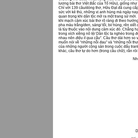
lượng bài thơ
Việt Bắc
của Tố Hữu), giống như 
Chỉ với 139 câu/dòng thơ, Hữu Đạt đã cung cấp
sức với kẻ thù, những vị anh hùng mà ngày nay
quan trọng khi dân tộc mở ra một trang sử mới. 
khi mạch cảm xúc bài thơ rõ ràng đi theo hướn
pha màu trắng/đen, sáng/ tối, bi/ hùng, rên xiế
là tùy thuộc vào nội dung cảm xúc đó. Chẳng hạ
trong xích xiềng nô lệ/ Dân tộc ta nghèo trong
nhau nên
điệu lí qua cầu
”. Câu thơ dài hơn so 
muốn nói về “những nỗi đau” và “những nỗi thươ
của những người cộng sản trong cuộc đấu tranh
khác, câu thơ tự do hơn (trong câu chữ), rắn r
Nhữ
D