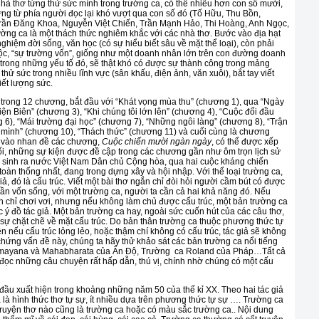
nhà thơ từng thử sức mình trong trường ca, có thể nhiều hơn con số mười,
 từ phía người đọc lại khó vượt qua con số đó (Tố Hữu, Thu Bồn,
ần Đăng Khoa, Nguyễn Việt Chiến, Trần Mạnh Hảo, Thi Hoàng, Anh Ngọc,
ường ca là một thách thức nghiêm khắc với các nhà thơ. Bước vào địa hạt
ghiệm đời sống, văn học (có sự hiểu biết sâu về mặt thể loại), còn phải
ộc, “sự trường vốn”, giống như một doanh nhân lớn trên con đường doanh
 trong những yếu tố đó, sẽ thật khó có được sự thành công trong mảng
thử sức trong nhiều lĩnh vực (sân khấu, điện ảnh, văn xuôi), bắt tay viết
iết lượng sức.
trong 12 chương, bắt đầu với “Khát vọng mùa thu” (chương 1), qua “Ngày
ện Biên” (chương 3), “Khi chúng tôi lớn lên” (chương 4), “Cuộc đối đầu
 6), “Mái trường đại học” (chương 7), “Những ngôi làng” (chương 8), “Trận
 mình” (chương 10), “Thách thức” (chương 11) và cuối cùng là chương
n vào nhan đề các chương,
Cuộc chiến mười ngàn ngày
, có thể được xếp
cuối, những sự kiện được đề cập trong các chương gần như ôm trọn lịch sử
 sinh ra nước Việt Nam Dân chủ Cộng hòa, qua hai cuộc kháng chiến
oàn thống nhất, đang trong dựng xây và hội nhập. Với thể loại trường ca,
giả, đó là cấu trúc. Viết một bài thơ ngắn chỉ đòi hỏi người cầm bút có được
 cần vốn sống, với một trường ca, người ta cần cả hai khả năng đó. Nếu
 chỉ chơi vơi, nhưng nếu không làm chủ được cấu trúc, một bản trường ca
 ý đồ tác giả. Một bản trường ca hay, ngoài sức cuốn hút của các câu thơ,
 sự chặt chẽ về mặt cấu trúc. Do bản thân trường ca thuộc phương thức tự
ên nếu cấu trúc lỏng lẻo, hoặc thậm chí không có cấu trúc, tác giả sẽ không
hứng vấn đề này, chúng ta hãy thử khảo sát các bản trường ca nổi tiếng
, Ramayana và Mahabharata của Ấn Độ, Trường ca Roland của Pháp…Tất cả
ọc những câu chuyện rất hấp dẫn, thú vị, chính nhờ chúng có một cấu
ầu xuất hiện trong khoảng những năm 50 của thế kỉ XX. Theo hai tác giả
là hình thức thơ tự sự, ít nhiều dựa trên phương thức tự sự …. Trường ca
truyện thơ nào cũng là trường ca hoặc có màu sắc trường ca.. Nội dung