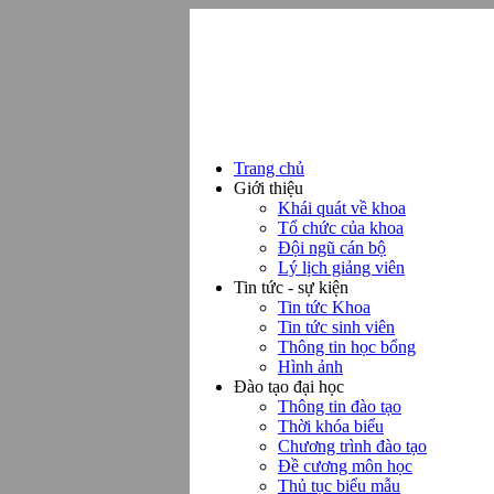
Trang chủ
Giới thiệu
Khái quát về khoa
Tổ chức của khoa
Đội ngũ cán bộ
Lý lịch giảng viên
Tin tức - sự kiện
Tin tức Khoa
Tin tức sinh viên
Thông tin học bổng
Hình ảnh
Đào tạo đại học
Thông tin đào tạo
Thời khóa biểu
Chương trình đào tạo
Đề cương môn học
Thủ tục biểu mẫu