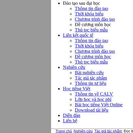
Đào tạo sau đại học
Thông tin đào tạo
Thời khóa biểu
Chương trình đào tạo
Đề cương môn học
Thủ tục biểu mẫu
Liên kết quốc tế
Thông tin đào tạo
Thời khóa biểu
Chương trình đào tạo
Đề cương môn học
Thủ tục biểu mẫu
Nghiên cứu
Bài nghiên cứu
Tác giả tác phẩm
Thông tin tư liệu
Học tiếng Việt
Thông tin về CALV
Lớp học và học phí
Bài học tiếng Việt Online
Download tài liệu
Diễn đàn
Liên hệ
Trang chủ
Nghiên cứu
Tác giả tác phẩm
Đọc t