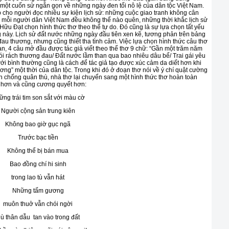
một cuốn sử ngắn gọn về những ngày đen tối nô lệ của dân tộc Việt Nam.
 cho người đọc nhiều sự kiện lịch sử: những cuộc giao tranh không cân
 mỗi người dân Việt Nam đều không thể nào quên, những thời khắc lịch sử
Hữu Đạt chọn hình thức thơ theo thể tự do. Đó cũng là sự lựa chọn tất yếu
g này. Lịch sử đất nước những ngày đầu tiên xen kẽ, tương phản trên bảng
t đau thương, nhưng cũng thiết tha tình cảm. Việc lựa chọn hình thức câu thơ
n, 4 câu mở đầu được tác giả viết theo thể thơ 9 chữ: “Gần một trăm năm
 đói rách thương đau/ Đất nước lầm than qua bao nhiêu dâu bể/ Trai gái yêu
với bình thường cũng là cách để tác giả tạo được xúc cảm da diết hơn khi
ng” một thời của dân tộc. Trong khi đó ở đoạn thơ nói về ý chí quật cường
 chống quân thù, nhà thơ lại chuyển sang một hình thức thơ hoàn toàn
ỏi hơn và cũng cương quyết hơn:
ng trái tim son sắt với màu cờ
Người cộng sản trung kiên
Không bao giờ gục ngã
Trước bạc tiền
Không thể bị bán mua
Bao đồng chí hi sinh
trong lao tù vẫn hát
Những tấm gương
muôn thuở vẫn chói ngời
ù thân dẫu tan vào trong đất