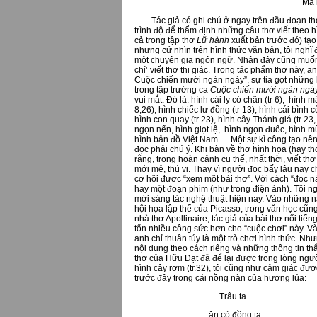
Mà 
Tác giả có ghi chú ở ngay trên đầu đoạn thơ
trình độ để thẩm định những câu thơ viết theo 
cả trong tập thơ
Lữ hành
xuất bản trước đó) tạ
nhưng cứ nhìn trên hình thức văn bản, tôi nghĩ
một chuyên gia ngôn ngữ. Nhân đây cũng muốn 
chỉ’ viết thơ thị giác. Trong tác phẩm thơ này, 
Cuộc chiến mười ngàn ngày”, sự tỉa gọt những 
trong tập trường ca
Cuộc chiến mười ngàn ngà
vui mắt. Đó là: hình cái ly có chân (tr 6), hình m
8,26), hình chiếc lư đồng (tr 13), hình cái bình cổ
hình con quay (tr 23), hình cây Thánh giá (tr 23,
ngọn nến, hình giọt lệ, hình ngọn đuốc, hình mũi
hình bản đồ Việt Nam… .Một sự kì công tạo nên
đọc phải chú ý. Khi bàn về thơ hình họa (hay th
rằng, trong hoàn cảnh cụ thể, nhất thời, viết 
mới mẻ, thú vị. Thay vì người đọc bấy lâu nay ch
cơ hội được “xem một bài thơ”. Với cách “đọc n
hay một đoạn phim (như trong điện ảnh). Tôi ng
mới sáng tác nghệ thuật hiện nay. Vào những nă
hội họa lập thể của Picasso, trong văn học cũng
nhà thơ Apollinaire, tác giả của bài thơ nổi tiến
tốn nhiều công sức hơn cho “cuộc chơi” này. Và
anh chỉ thuần túy là một trò chơi hình thức. N
nội dung theo cách riêng và những thông tin thẩ
thơ của Hữu Đạt đã để lại được trong lòng người
hình cây rơm (tr.32), tôi cũng như cảm giác đư
trước đây trong cái nồng nàn của hương lúa:
Trâu ta
ăn cỏ đồng ta