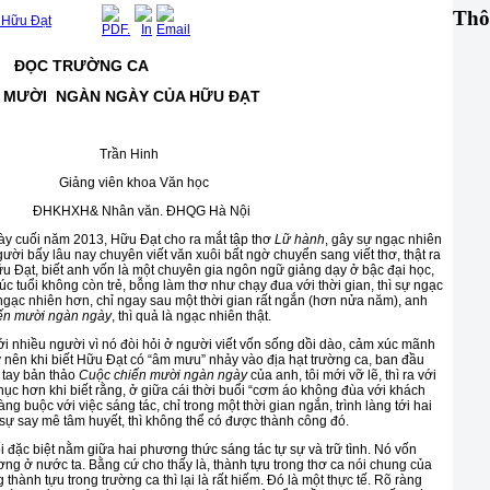
Thô
 Hữu Đạt
ĐỌC TR
ƯỜNG CA
 MƯỜI NGÀN NGÀY CỦA HỮU ĐẠT
Trần Hinh
g viên khoa Văn học
 Nhân văn. ĐHQG Hà Nội
cuối năm 2013, Hữu Đạt cho ra mắt tập thơ
Lữ hành
, gây sự ngạc nhiên
ười bấy lâu nay chuyên viết văn xuôi bất ngờ chuyển sang viết thơ, thật ra
u Đạt, biết anh vốn là một chuyên gia ngôn ngữ giảng dạy ở bậc đại học,
c tuổi không còn trẻ, bỗng làm thơ như chạy đua với thời gian, thì sự ngạc
ngạc nhiên hơn, chỉ ngay sau một thời gian rất ngắn (hơn nửa năm), anh
ến mười ngàn ngày
, thì quả là ngạc nhiên thật.
 nhiều người vì nó đòi hỏi ở người viết vốn sống dồi dào, cảm xúc mãnh
ậy nên khi biết Hữu Đạt có “âm mưu” nhảy vào địa hạt trường ca, ban đầu
n tay bản thảo
Cuộc chiến mười ngàn ngày
của anh, tôi mới vỡ lẽ, thì ra với
ục hơn khi biết rằng, ở giữa cái thời buổi “cơm áo không đùa với khách
ng buộc với việc sáng tác, chỉ trong một thời gian ngắn, trình làng tới hai
t sự say mê tâm huyết, thì không thể có được thành công đó.
ặc biệt nằm giữa hai phương thức sáng tác tự sự và trữ tình. Nó vốn
ng ở nước ta. Bằng cứ cho thấy là, thành tựu trong thơ ca nói chung của
hành tựu trong trường ca thì lại là rất hiếm. Đó là một thực tế. Rõ ràng