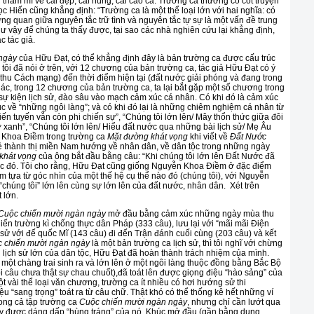
 thẩm mĩ về cái đẹp, cái hùng, cái cao cả. Trường ca thường có cốt truyện
Hiến cũng khẳng định: “Trường ca là một thể loại lớn với hai nghĩa: có
g quan giữa nguyên tắc trữ tình và nguyên tắc tự sự là một vấn đề trung
hư vậy để chúng ta thấy được, tại sao các nhà nghiên cứu lại khẳng định,
c tác giả.
ngày
của Hữu Đạt, có thể khẳng định đây là bản trường ca được cấu trúc
tôi đã nói ở trên, với 12 chương của bản trường ca, tác giả Hữu Đạt có ý
 thu Cách mạng) đến thời điểm hiện tại (đất nước giải phóng và đang trong
hác, trong 12 chương của bản trường ca, ta lại bắt gặp một số chương trong
sự kiện lịch sử, đào sâu vào mạch cảm xúc cá nhân. Có khi đó là cảm xúc
c về “những ngôi làng”; và có khi đó lại là những chiêm nghiệm cá nhân từ
hiến tuyến vẫn còn phi chiến sự”, “Chúng tôi lớn lên/ Mây thổn thức giữa đôi
xanh”, “Chúng tôi lớn lên/ Hiểu đất nước qua những bài lịch sử/ Mẹ Âu
 Khoa Điềm trong trường ca
Mặt đường khát vọng
khi viết về
Đất Nước
rẻ thành thị miền Nam hướng về nhân dân, về dân tộc trong những ngày
khát vọng
của ông bắt đầu bằng câu: “Khi chúng tôi lớn lên Đất Nước đã
xúc đó. Tôi cho rằng, Hữu Đạt cũng giống Nguyễn Khoa Điềm ở đặc điểm
iểm tựa từ góc nhìn của một thế hệ cụ thể nào đó (chúng tôi), với Nguyễn
 “chúng tôi” lớn lên cùng sự lớn lên của đất nước, nhân dân. Xét trên
t lớn.
Cuộc chiến mười ngàn ngày
mở đầu bằng cảm xúc những ngày mùa thu
ến trường kì chống thực dân Pháp (333 câu), lưu lại với “mãi mãi Điện
h sử với đế quốc Mĩ (143 câu) đi đến Trận đánh cuối cùng (203 câu) và kết
 chiến mười ngàn ngày
là một bản trường ca lịch sử, thì tôi nghĩ với chừng
 lịch sử lớn của dân tộc, Hữu Đạt đã hoàn thành trách nhiệm của mình.
một chàng trai sinh ra và lớn lên ở một ngôi làng thuộc đồng bằng Bắc Bộ
 câu chưa thật sự chau chuốt),đã toát lên được giọng điệu “hào sảng” của
t vài thể loại văn chương, trường ca ít nhiều có hơi hướng sử thi
u “sang trọng” toát ra từ câu chữ. Thật khó có thể thống kê hết những ví
ong cả tập trường ca
Cuộc chiến mười ngàn ngày
, nhưng chỉ cần lướt qua
ấy được dáng dấp “hùng tráng” của nó. Khúc mở đầu (gần bằng dung