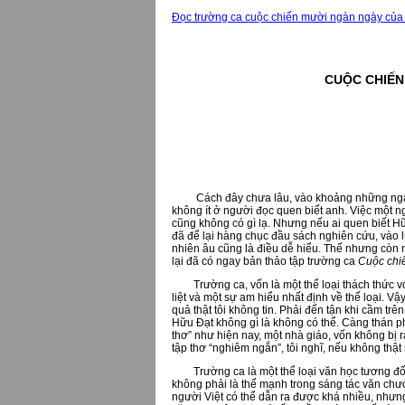
Đọc trường ca cuộc chiến mười ngàn ngày của
CUỘC CHIẾN
Giản
ĐHKHXH&
Cách đây chưa lâu, vào khoảng những ngày 
không ít ở người đọc quen biết anh. Việc một ng
cũng không có gì lạ. Nhưng nếu ai quen biết Hữ
đã để lại hàng chục đầu sách nghiên cứu, vào lú
nhiên âu cũng là điều dễ hiểu. Thế nhưng còn 
lại đã có ngay bản thảo tập trường ca
Cuộc chi
Trường ca, vốn là một thể loại thách thức với
liệt và một sự am hiểu nhất định về thể loại. V
quả thật tôi không tin. Phải đến tận khi cầm trê
Hữu Đạt không gì là không có thể. Càng thán ph
thơ” như hiện nay, một nhà giáo, vốn không bị rà
tập thơ “nghiêm ngắn”, tôi nghĩ, nếu không thậ
Trường ca là một thể loại văn học tương đối đ
không phải là thế mạnh trong sáng tác văn chươ
người Việt có thể dẫn ra được khá nhiều, nhưng t