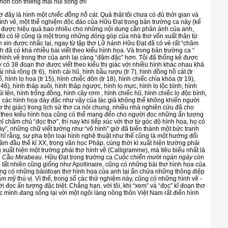
hồn còn thiêng mãi núi sông ơi!
 đây là hình một
chiếc đồng hồ cát
. Quả thật tôi chưa có đủ thời gian và
hình vẽ, một thể nghiệm độc đáo của Hữu Đạt trong bản trường ca này (kể
o được hiệu quả bao nhiêu cho những nội dung cần phản ánh của anh,
 đó có lẽ cũng là một trong những đóng góp của nhà thơ vốn xuất thân từ
xin được nhắc lại, ngay từ tập thơ Lữ
hành
Hữu Đạt đã có vẻ rất “chăm
anh đã có khá nhiều bài viết theo kiểu hình họa. Và trong bản trường ca “
hình vẽ trong thơ của anh lại càng “đậm đặc” hơn. Tôi đã thống kê được
y
có 38 đoạn thơ được viết theo kiểu thị giác với nhiều hình khác nhau khá
ái nhà rông (tr 6), hình cái hũ, hình bầu rượu (tr 7), hình đồng hồ cát (tr
, hình lọ hoa (tr 15), hình chiếc đôn (tr 18), hình chiếc chìa khóa (tr 19),
 46), hình tháp xuôi, hình tháp ngược, hình lọ mực, hình lọ lộc bình, hình
 tên, hình trống đồng, hình cây rơm , hình chiếc hũ, hình chiếc lọ độc bình,
 các hình họa dày đặc như vậy của tác giả không thể không khiến người
ơ thị giác) trong lịch sử thơ ca nói chung, nhiều nhà nghiên cứu đã cho
thơ theo kiểu hình họa cũng có thể mang đến cho người đọc những ấn tượng
ỉ chăm chú “đọc thơ”, thì nay khi tiếp xúc với thơ từ góc độ hình họa, họ có
ày”, những chữ viết tưởng như “vô hình” giờ đã biến thành một bức tranh
hĩ rằng, sự pha trộn loại hình nghệ thuật như thế cũng là một hướng đổi
m đầu thế kỉ XX, trong văn học Pháp, cùng thời kì xuất hiện trường phái
 xuất hiện một trường phái thơ hình vẽ (Calligramme), mà tiêu biểu nhất là
g
Cầu Mirabeau
. Hữu Đạt trong trường ca
Cuộc chiến mười ngàn ngày
còn
 tất nhiên cũng giống như Apollinaire, cũng có những bài thơ hình họa của
hưng có những bài/đoạn thơ hình họa của anh lại ẩn chứa những thông điệp
m mỹ thú vị. Vì thế, trong số các thử nghiệm này, cũng có những hình vẽ -
 đọc ấn tượng đặc biệt. Chẳng hạn, với tôi, khi “xem” và “đọc” kĩ đoạn thơ
ợc mình đang sống lại với một ngôi làng nông thôn Việt Nam rất điển hình