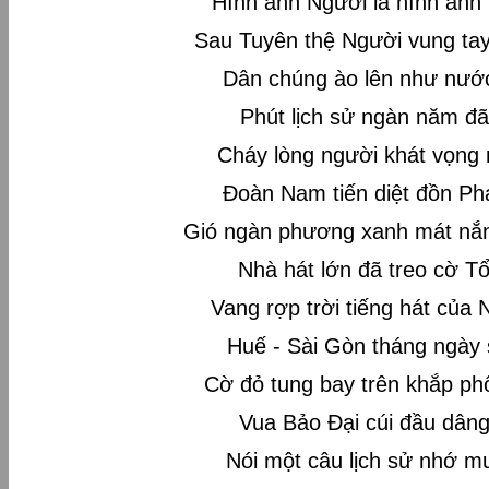
Hình ảnh Người là hình ảnh 
Sau Tuyên thệ Người vung tay
Dân chúng ào lên như nướ
Phút lịch sử ngàn năm đ
Cháy lòng người khát vọng
Đoàn Nam tiến diệt đồn Ph
Gió ngàn phương xanh mát nắ
Nhà hát lớn đã treo cờ T
Vang rợp trời tiếng hát của
Huế - Sài Gòn tháng ngày 
Cờ đỏ tung bay trên khắp p
Vua Bảo Đại cúi đầu dân
Nói một câu lịch sử nhớ m