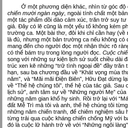
Ở một phương diện khác, nhìn từ góc độ cấ
chiến mười ngàn ngày
, ngoài tính chất một bản
một tác phẩm dồi dào cảm xúc, trăn trở suy tư 
giả. Đây có lẽ cũng là một yếu tố không kém p
trường ca. Một bài thơ, đôi khi chỉ cần hay (về
là đủ, nhưng một bản trường ca nếu không có 
mang đến cho người đọc một nhận thức rõ ràng
có thể bám trụ trong lòng người đọc.
Cuộc chi
song với những sự kiện lịch sử suốt chiều dài
trúc xen kẽ những “trữ tình ngoại đề” đầy trăn
hạn, sau ba chương đầu về “Khát vọng mùa thu
năm”, và “Mãi mãi Điện Biên”, Hữu Đạt dừng lạ
về “Thế hệ chúng tôi”, thế hệ của tác giả. Sau
lịch sử”, anh tâm sự về “Những người Mẹ” của
những năm gian khổ hy sinh. Rồi trở lại với “M
đất Mễ Trì mà tôi và anh, thế hệ chúng tôi từn
những năm chiến tranh, để chiêm nghiệm sâu 
từng trải qua cuộc kháng chiến chống Mỹ với b
đó là cuộc lữ hành trở về với “Những ngôi làng