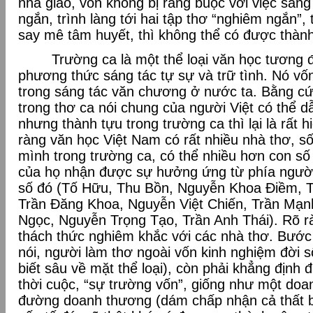
nhà giáo, vốn không bị ràng buộc với việc sáng 
ngắn, trình làng tới hai tập thơ “nghiêm ngắn”, 
say mê tâm huyết, thì không thể có được thàn
Trường ca là một thể loại văn học tương đố
phương thức sáng tác tự sự và trữ tình. Nó vố
trong sáng tác văn chương ở nước ta. Bằng cứ 
trong thơ ca nói chung của người Việt có thể d
nhưng thành tựu trong trường ca thì lại là rất 
ràng văn học Việt Nam có rất nhiều nhà thơ, s
mình trong trường ca, có thể nhiều hơn con s
của họ nhận được sự hưởng ứng từ phía người 
số đó (Tố Hữu, Thu Bồn, Nguyễn Khoa Điềm, 
Trần Đăng Khoa, Nguyễn Việt Chiến, Trần Mạn
Ngọc, Nguyễn Trọng Tạo, Trần Anh Thái). Rõ r
thách thức nghiêm khắc với các nhà thơ. Bước 
nói, người làm thơ ngoài vốn kinh nghiệm đời s
biết sâu về mặt thể loại), còn phải khẳng định
thời cuộc, “sự trường vốn”, giống như một doa
đường doanh thương (dám chấp nhận cả thất b