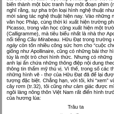
biến thành một bức tranh hay một đoạn phim (n
nghĩ rằng, sự pha trộn loại hình nghệ thuật nh
mới sáng tác nghệ thuật hiện nay. Vào những n
văn học Pháp, cùng thời kì xuất hiện trường ph
Picasso, trong văn học cũng xuất hiện một trư
(Calligramme), mà tiêu biểu nhất là nhà thơ Apol
nổi tiếng
Cầu Mirabeau
. Hữu Đạt trong trường
ngày
còn tốn nhiều công sức hơn cho “cuộc chơ
giống như Apollinaire, cũng có những bài thơ h
túy là một trò chơi hình thức. Nhưng có những
anh lại ẩn chứa những thông điệp nội dung the
thông tin thẩm mỹ thú vị. Vì thế, trong số các 
những hình vẽ - thơ của Hữu Đạt đã để lại đượ
tượng đặc biệt. Chẳng hạn, với tôi, khi “xem” v
cây rơm (tr.32), tôi cũng như cảm giác được m
ngôi làng nông thôn Việt Nam rất điển hình trư
của hương lúa:
Trâu ta