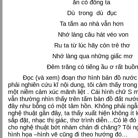
ăn cỏ đồng ta
Dù trong dù đục
Ta tắm ao nhà vẫn hơn
Nhớ làng câu hát véo von
Ru ta từ lúc hãy còn trẻ thơ
Nhớ làng qua những giấc mơ
Đêm trăng có tiếng ầu ơ rất buồ
Đọc (và xem) đoạn thơ hình bản đồ nước Vi
phải nghiên cứu kĩ nội dung, tôi cảm thấy tron
một niềm cảm xúc mãnh liệt . Cái hình chữ S m
vẫn thường nhìn thấy trên tấm bản đồ đất nước
đây như bỗng có một tâm hồn. Không phải ngẫu
nghệ thuật gần đây, ta thấy xuất hiện không ít l
sắp đặt, nhạc thị giác, thơ trình diễn…Có lẽ đ
cho nghệ thuật bớt nhàm chán đi chăng? Tôi ngh
hình họa –hình vẽ cũng đi theo hướng đó…