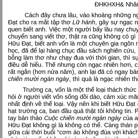
ĐHKHXH& Nhân văn. Đ
Cách đây chưa lâu, vào khoảng những ngà
Đạt cho ra mắt tập thơ
Lữ hành
, gây sự ngạc n
quen biết anh. Việc một người bấy lâu nay chuy
chuyển sang viết thơ, thật ra cũng không có gì
Hữu Đạt, biết anh vốn là một chuyên gia ngôn 
học, đã để lại hàng chục đầu sách nghiên cứu, 
bỗng làm thơ như chạy đua với thời gian, thì s
điều dễ hiểu. Thế nhưng còn ngạc nhiên hơn, c
rất ngắn (hơn nửa năm), anh lại đã có ngay bả
chiến mười ngàn ngày
, thì quả là ngạc nhiên th
Trường ca, vốn là một thể loại thách thức v
hỏi ở người viết vốn sống dồi dào, cảm xúc mã
nhất định về thể loại. Vậy nên khi biết Hữu Đạ
hạt trường ca, ban đầu quả thật tôi không tin. 
tay bản thảo
Cuộc chiến mười ngàn ngày
của an
Hữu Đạt không gì là không có thể. Càng thán p
giữa cái thời buổi “cơm áo không đùa với khác