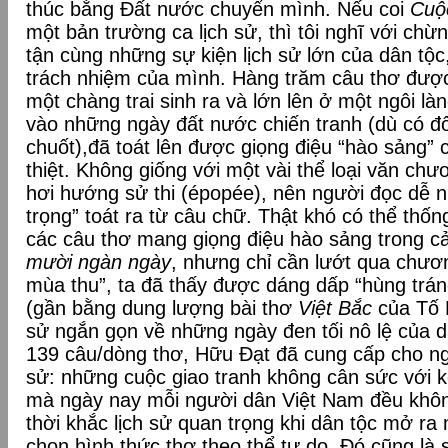
thúc bằng Đất nước chuyển mình. Nếu coi
Cuộ
một bản trường ca lịch sử, thì tôi nghĩ với ch
tận cùng những sự kiện lịch sử lớn của dân tộ
trách nhiệm của mình. Hàng trăm câu thơ được
một chàng trai sinh ra và lớn lên ở một ngôi l
vào những ngày đất nước chiến tranh (dù có đô
chuốt),đã toát lên được giọng điệu “hào sảng”
thiệt. Không giống với một vài thể loại văn chư
hơi hướng sử thi (épopée), nên người đọc dễ n
trọng” toát ra từ câu chữ. Thật khó có thể thốn
các câu thơ mang giọng điệu hào sảng trong c
mười ngàn ngày
, nhưng chỉ cần lướt qua chư
mùa thu”, ta đã thấy được dáng dấp “hùng trá
(gần bằng dung lượng bài thơ
Việt Bắc
của Tố 
sử ngắn gọn về những ngày đen tối nô lệ của d
139 câu/dòng thơ, Hữu Đạt đã cung cấp cho ngư
sử: những cuộc giao tranh không cân sức với k
mà ngày nay mỗi người dân Việt Nam đều khô
thời khắc lịch sử quan trọng khi dân tộc mở ra
chọn hình thức thơ theo thể tự do. Đó cũng là s