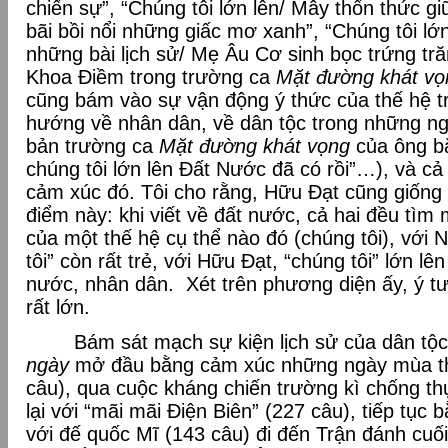
chiến sự”, “Chúng tôi lớn lên/ Mây thổn thức 
bãi bồi nổi những giấc mơ xanh”, “Chúng tôi lớ
những bài lịch sử/ Mẹ Âu Cơ sinh bọc trứng 
Khoa Điềm trong trường ca
Mặt đường khát vọ
cũng bám vào sự vận động ý thức của thế hệ t
hướng về nhân dân, về dân tộc trong những n
bản trường ca
Mặt đường khát vọng
của ông bắ
chúng tôi lớn lên Đất Nước đã có rồi”…), và cả
cảm xúc đó. Tôi cho rằng, Hữu Đạt cũng giốn
điểm này: khi viết về đất nước, cả hai đều tìm
của một thế hệ cụ thể nào đó (chúng tôi), với
tôi” còn rất trẻ, với Hữu Đạt, “chúng tôi” lớn lê
nước, nhân dân. Xét trên phương diện ấy, ý t
rất lớn.
Bám sát mạch sự kiện lịch sử của dân tộc
ngày
mở đầu bằng cảm xúc những ngày mùa t
câu), qua cuộc kháng chiến trường kì chống th
lại với “mãi mãi Điện Biên” (227 câu), tiếp tục 
với đế quốc Mĩ (143 câu) đi đến Trận đánh cuối