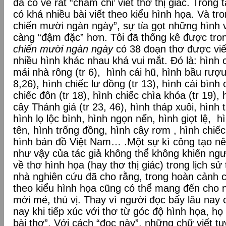
đã có vẻ rất “chăm chỉ’ viết thơ thị giác. Tron
có khá nhiều bài viết theo kiểu hình họa. Và t
chiến mười ngàn ngày”, sự tỉa gọt những hình v
càng “đậm đặc” hơn. Tôi đã thống kê được tro
chiến mười ngàn ngày
có 38 đoạn thơ được viết 
nhiều hình khác nhau khá vui mắt. Đó là: hình c
mái nhà rông (tr 6), hình cái hũ, hình bầu rượu 
8,26), hình chiếc lư đồng (tr 13), hình cái bình 
chiếc đôn (tr 18), hình chiếc chìa khóa (tr 19), 
cây Thánh giá (tr 23, 46), hình tháp xuôi, hình
hình lọ lộc bình, hình ngọn nến, hình giọt lệ, 
tên, hình trống đồng, hình cây rơm , hình chiếc
hình bản đồ Việt Nam… .Một sự kì công tạo nê
như vậy của tác giả không thể không khiến ngư
về thơ hình họa (hay thơ thị giác) trong lịch sử
nhà nghiên cứu đã cho rằng, trong hoàn cảnh cụ
theo kiểu hình họa cũng có thể mang đến cho
mới mẻ, thú vị. Thay vì người đọc bấy lâu nay 
nay khi tiếp xúc với thơ từ góc độ hình họa, h
bài thơ”. Với cách “đọc này”, những chữ viết t