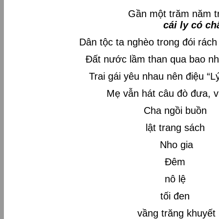
Gần một trăm năm trong xí
cái ly có ch
Dân tộc ta nghèo trong đói rác
Đất nước lầm than qua bao nh
Trai gái yêu nhau nên điệu “L
Mẹ vẫn hát câu đò đưa, 
Cha ngồi buồn
lật trang sách
Nho gia
Đêm
nô lệ
tối đen
vầng trăng khuyết