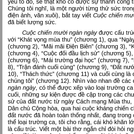
yếu tố đó, sẽ thật khó có được sự thành công 
Chúng tôi nghĩ, là một người từng thử sức tron
điện ảnh, văn xuôi), bắt tay viết
Cuộc chiến mư
đã biết lượng sức.
Cuộc chiến mười ngàn ngày
được cấu trú
với “Khát vọng mùa thu” (chương 1), qua “Ngà
(chương 2), “Mãi mãi Điện Biên” (chương 3), “Kh
(chương 4), “Cuộc đối đầu lịch sử” (chương 5
(chương 6), “Mái trường đại học” (chương 7), 
8), “Trận đánh cuối cùng” (chương 9), “Đất n
10), “Thách thức” (chương 11) và cuối cùng l
chúng tôi” (chương 12). Nhìn vào nhan đề cá
ngàn ngày
, có thể được xếp vào loại trường ca 
cuối, những sự kiện được đề cập trong các ch
sử của đất nước từ ngày Cách mạng Mùa thu, 
Dân chủ Cộng hòa, qua hai cuộc kháng chiến c
đất nước đã hoàn toàn thống nhất, đang trong 
thể loại trường ca, tôi cho rằng, cái khó khăn l
là cấu trúc. Viết một bài thơ ngắn chỉ đòi hỏi 