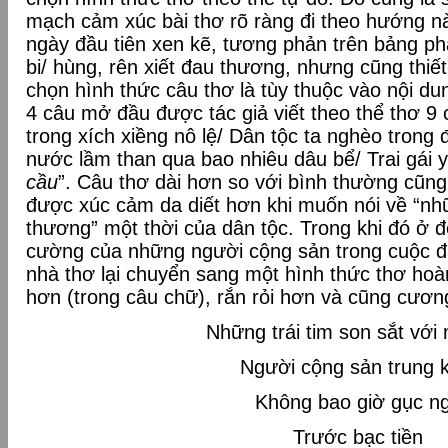
mạch cảm xúc bài thơ rõ ràng đi theo hướng n
ngày đầu tiên xen kẽ, tương phản trên bảng ph
bi/ hùng, rên xiết đau thương, nhưng cũng thiết
chọn hình thức câu thơ là tùy thuộc vào nội d
4 câu mở đầu được tác giả viết theo thể thơ 
trong xích xiềng nô lệ/ Dân tộc ta nghèo trong
nước lầm than qua bao nhiêu dâu bể/ Trai gái
cầu
”. Câu thơ dài hơn so với bình thường cũng 
được xúc cảm da diết hơn khi muốn nói về “nh
thương” một thời của dân tộc. Trong khi đó ở đ
cường của những người cộng sản trong cuộc đ
nhà thơ lại chuyển sang một hình thức thơ hoà
hơn (trong câu chữ), rắn rỏi hơn và cũng cươn
Những trái tim son sắt với
Người cộng sản trung k
Không bao giờ gục n
Trước bạc tiền