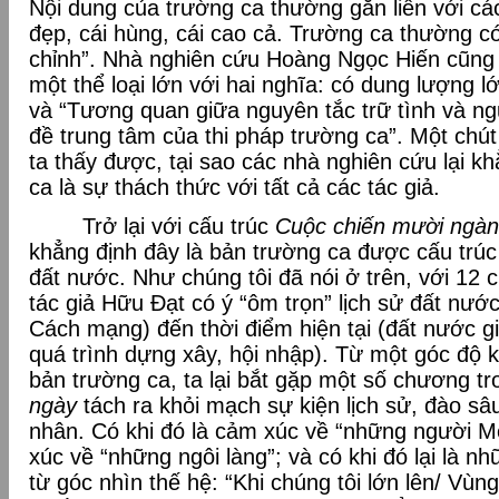
Nội dung của trường ca thường gắn liền với cá
đẹp, cái hùng, cái cao cả. Trường ca thường c
chỉnh”. Nhà nghiên cứu Hoàng Ngọc Hiến cũng 
một thể loại lớn với hai nghĩa: có dung lượng l
và “Tương quan giữa nguyên tắc trữ tình và ng
đề trung tâm của thi pháp trường ca”. Một chút
ta thấy được, tại sao các nhà nghiên cứu lại k
ca là sự thách thức với tất cả các tác giả.
Trở lại với cấu trúc
Cuộc chiến mười ngàn
khẳng định đây là bản trường ca được cấu trúc
đất nước. Như chúng tôi đã nói ở trên, với 12
tác giả Hữu Đạt có ý “ôm trọn” lịch sử đất nướ
Cách mạng) đến thời điểm hiện tại (đất nước g
quá trình dựng xây, hội nhập). Từ một góc độ 
bản trường ca, ta lại bắt gặp một số chương t
ngày
tách ra khỏi mạch sự kiện lịch sử, đào s
nhân. Có khi đó là cảm xúc về “những người Mẹ
xúc về “những ngôi làng”; và có khi đó lại là 
từ góc nhìn thế hệ: “Khi chúng tôi lớn lên/ Vùn