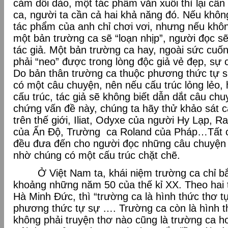
cảm dồi dào, một tác phẩm văn xuôi thì lại cần
ca, người ta cần cả hai khả năng đó. Nếu khô
tác phẩm của anh chỉ chơi vơi, nhưng nếu khô
một bản trường ca sẽ “loạn nhịp”, người đọc s
tác giả. Một bản trường ca hay, ngoài sức cuốn
phải “neo” được trong lòng độc giả vẻ đẹp, sự 
Do bản thân trường ca thuộc phương thức tự sự
có một câu chuyện, nên nếu cấu trúc lỏng lẻo,
cấu trúc, tác giả sẽ không biết dẫn dắt câu ch
chứng vấn đề này, chúng ta hãy thử khảo sát c
trên thế giới, Iliat, Odyxe của người Hy Lạp,
của Ấn Độ, Trường ca Roland của Pháp…Tất c
đều đưa đến cho người đọc những câu chuyện rấ
nhờ chúng có một cấu trúc chặt chẽ.
Ở Việt Nam ta, khái niệm trường ca chỉ bắt
khoảng những năm 50 của thế kỉ XX. Theo hai 
Hà Minh Đức, thì “trường ca là hình thức thơ tự
phương thức tự sự …. Trường ca còn là hình t
không phải truyện thơ nào cũng là trường ca h