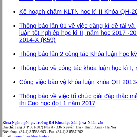
Kế hoạch chấm KLTN học kì II Khóa QH-2
Thông báo lần 01 về việc đăng kí đề tài v
luận tốt nghiệp học kì II, năm học 2017 -2
2014-X (K59)
Thông báo lần 2 công tác Khóa luận học k
Thông báo về công tác khóa luận học kì I
Công việc bảo vệ khóa luận khóa QH 201
Thông báo về việc tổ chức giải đáp thắc m
thi Cao học đợt 1 năm 2017
Khoa Ngôn ngữ học, Trường ĐH Khoa học Xã hội và Nhân văn
Địa chỉ: Tầng 3 (P.301-307) Nhà A - 336 Nguyễn Trãi - Thanh Xuân - Hà Nội
Điện thoại: (84-4) 3 5588 603 - Fax: (84-4) 3 8587 202
Email:
ngonnguhoc@ussh.edu.vn