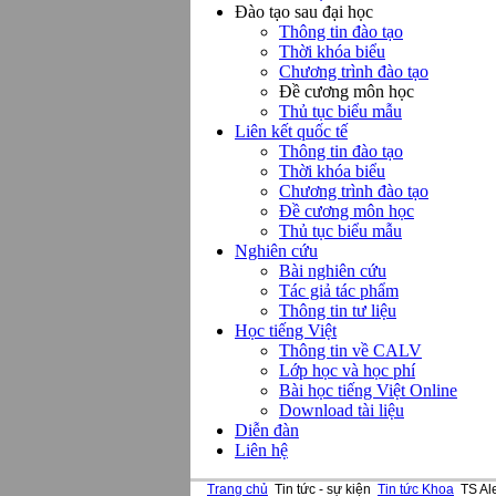
Đào tạo sau đại học
Thông tin đào tạo
Thời khóa biểu
Chương trình đào tạo
Đề cương môn học
Thủ tục biểu mẫu
Liên kết quốc tế
Thông tin đào tạo
Thời khóa biểu
Chương trình đào tạo
Đề cương môn học
Thủ tục biểu mẫu
Nghiên cứu
Bài nghiên cứu
Tác giả tác phẩm
Thông tin tư liệu
Học tiếng Việt
Thông tin về CALV
Lớp học và học phí
Bài học tiếng Việt Online
Download tài liệu
Diễn đàn
Liên hệ
Trang chủ
Tin tức - sự kiện
Tin tức Khoa
TS Ale