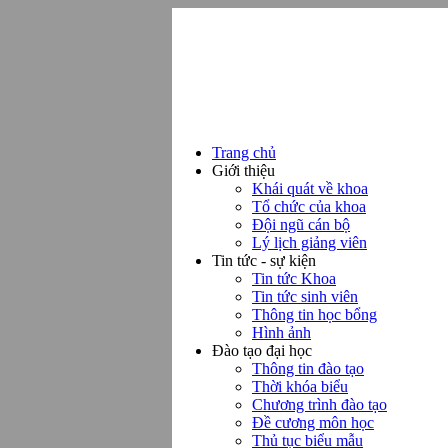
Trang chủ
Giới thiệu
Khái quát về khoa
Tổ chức của khoa
Đội ngũ cán bộ
Lý lịch giảng viên
Tin tức - sự kiện
Tin tức Khoa
Tin tức sinh viên
Thông tin học bổng
Hình ảnh
Đào tạo đại học
Thông tin đào tạo
Thời khóa biểu
Chương trình đào tạo
Đề cương môn học
Thủ tục biểu mẫu