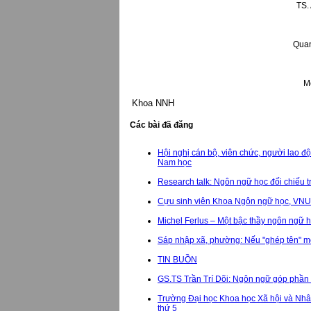
TS.
Quan
M
Khoa NNH
Các bài đã đăng
Hội nghị cán bộ, viên chức, người lao 
Nam học
Research talk: Ngôn ngữ học đối chiếu 
Cựu sinh viên Khoa Ngôn ngữ học, VNU-US
Michel Ferlus – Một bậc thầy ngôn ngữ 
Sáp nhập xã, phường: Nếu "ghép tên" một
TIN BUỒN
GS.TS Trần Trí Dõi: Ngôn ngữ góp phần
Trường Đại học Khoa học Xã hội và Nhân
thứ 5