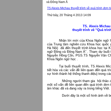
và Đông Nam Á
TS Alexis Michau thuyết trình về quá trình đơ
Thứ bảy, 20 Tháng 4 2013 14:09
TS. Alexis Micha
thuyết trình về “Quá tr
Nhận lời mời của Khoa Ngôn ngữ h
của Trung tâm nghiên cứu Khoa học quốc g
Hà Nội) đã đến thuyết trình khoa học tại 
ngữ Đông và Đông Nam Á” . Tham dự buổi t
Nguyễn Hồng Cổn, PGS.TS Nguyễn Văn Chính
Khoa Ngôn ngữ học .
Tại buổi thuyết trình, TS Alexis M
tiết hóa và các vấn đề liên quan đến quá 
sự hình thành hệ thống thanh điệu) trong c
Những người tham gia hội thảo đã đặt n
một số vấn đề liên quan đến quá trình đơn 
âm khác đã và đang xảy ra trong tiếng Việt.
Dưới đây là một số hình ảnh về buổ