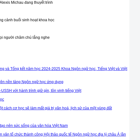
 Alexis Michau đang thuyết trình
g cảnh buổi sinh hoạt khoa học
ọi người chăm chú lắng nghe
động và Tổng kết năm học 2024-2025 Khoa Ngôn ngữ học, Tiếng Việt và Việt
trên nền tảng Ngôn ngữ học ứng dụng
SH với hành trình giữ gìn, tôn vinh tiếng Việt
học
 cách cơ học sẽ làm mất giá trị văn hoá, lịch sử của một vùng đất
 tạo nên sức sống của văn hóa Việt Nam
 văn tổ chức thành công Hội thảo quốc tế Ngôn ngữ học địa lý châu Á lần