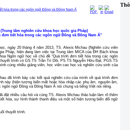
Thô
n tiết hóa trong các ngôn ngữ Đông và Đông Nam Á
u (Trung tâm nghiên cứu khoa học quốc gia Pháp)
ình đơn tiết hóa trong các ngôn ngữ Đông và Đông Nam Á”
ọc, ngày 20 tháng 4 năm 2013, TS. Alexis Michau (Nghiên cứu viên
ia Pháp, hiện đang làm việc tại Trung tâm MICA của ĐH Bách khoa
Khoa Ngôn ngữ học về chủ đề “Quá trình đơn tiết hóa trong các ngôn
huyết trình có GS.TS Trần Trí Dõi, PS.TS Nguyễn Hữu Đạt, PGS.TS
 cùng nhiều giảng viên, học viên cao học và nghiên cứu sinh của
ichau đã trình bày các kết quả nghiên cứu của mình về quá trình đơn
trình này (hiện tượng biến mất hoặc hòa nhập các phụ âm, nguyên âm,
ác ngôn ngữ Đông và Đông Nam Á nói chung và tiếng Việt nói riêng.
hiều câu hỏi và cùng TS. Alexis Michau thảo luận làm rõ thêm
tiết hóa, sự hình thành thanh điệu và một số hiện tượng biến đổi ngữ
i thuyết trình.