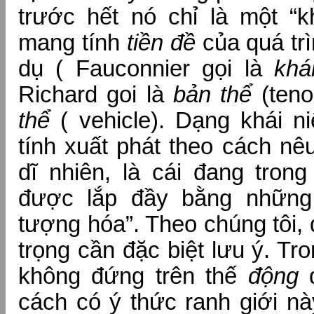
trước hết nó chỉ là một “k
mang tính
tiền đề
của quá trì
dụ ( Fauconnier gọi là
khá
Richard goi là
bản thể
(teno
thể
( vehicle). Dạng khái 
tính xuất phát theo cách nê
dĩ nhiên, là cái đang trong
được lắp đầy bằng những 
tượng hóa”. Theo chúng tôi,
trọng cần đặc biệt lưu ý. Tr
không đứng trên thế
động
đ
cách có ý thức ranh giới nà