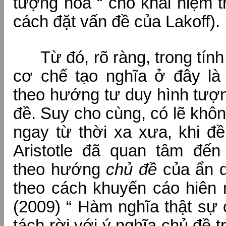
tượng hóa “ cho khái niệm t
cách đặt vấn đề của Lakoff).
Từ đó, rõ ràng, trong tính 
cơ chế tạo nghĩa ở đây l
theo hướng tư duy hình tượ
đề. Suy cho cùng, có lẽ khô
ngay từ thời xa xưa, khi đ
Aristotle đã quan tâm đến
theo hướng
chủ đề
của ẩn d
theo cách khuyến cáo hiên 
(2009) “ Hàm nghĩa thật sự
tách rời với ý nghĩa chủ đề 