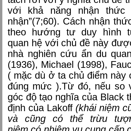
với khả năng nhận thức 
nhận”(7;60). Cách nhận thứ
theo hướng tư duy hình t
quan hệ với chủ đề này đượ
nhà nghiên cứu ẩn du quan
(1936), Michael (1998), Fau
( mặc dù ở ta chủ điểm này
đúng mức ).Từ đó, nếu so v
góc độ tạo nghĩa của Black t
định của Lakoff
(khái niệm c
và cũng có thể trừu tượ
niệm có nhiệm vụ cung cấp c