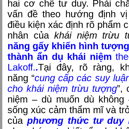
hai cơ chế tư duy. Phải ch
vấn đề theo hướng định vị 
điều kiện xác định rõ phẩm ch
nhân của
khái niệm trừu 
năng gấy khiến hình tượn
thành ẩn dụ khái niệm
th
Lakoff.
.
Tại đây, rõ ràng, k
năng “
cung cấp các suy luậ
cho
khái niệm trừu tượng
”,
niệm – dù muốn dù không 
sống xúc cảm thẩm mĩ
và tr
của
phương thức tư duy 