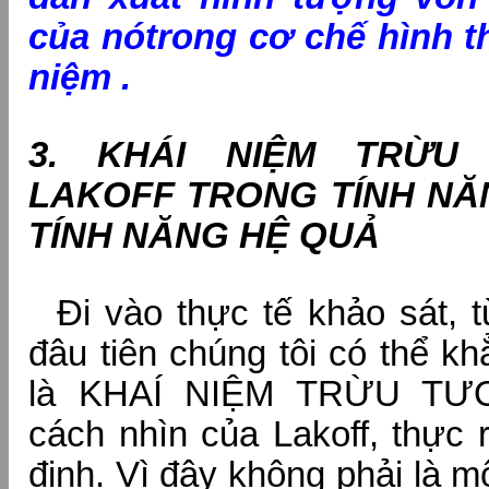
của nó
trong cơ chế hình t
niệm .
3. KHÁI NIỆM TRỪU
LAKOFF TRONG TÍNH NĂ
TÍNH NĂNG HỆ QUẢ
Đi vào thực tế khảo sát, từ
đâu tiên chúng tôi có thể kh
là KHAÍ NIỆM TRỪU TƯ
cách nhìn của Lakoff, thực 
định. Vì đây không phải là 