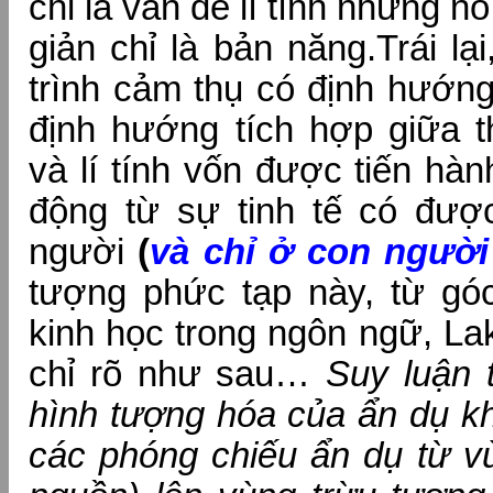
chỉ là vấn đề lí tính nhưng 
giản chỉ là bản năng.Trái lạ
trình cảm thụ có định hướng
định hướng tích hợp giữa t
và lí tính vốn được tiến hà
động từ sự tinh tế có đượ
người
(
và chỉ ở con người
tượng phức tạp này, từ góc
kinh học trong ngôn ngữ, La
chỉ rõ như sau…
Suy luận 
hình tượng hóa của ẩn dụ k
các phóng chiếu ẩn dụ từ v