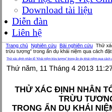
Download tài liệu
Diễn đàn
Liên hệ
Trang chủ
Nghiên cứu
Bài nghiên cứu
Thử xác
trừu tượng” trong ẩn dụ khái niệm qua cách đặ
Thử xác định nhân tố “Khái niệm trừu tượng” trong ẩn dụ khái niệm qua cách 
Thứ năm, 11 Tháng 4 2013 11:2
THỬ XÁC ĐỊNH NHÂN TỐ
TRỪU TƯƠN
TRONG ẨN DỤ KHÁI NI