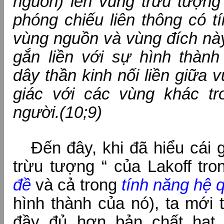
nguồn) lên vùng trừu tượng
phóng chiếu liên thông có t
vùng nguồn và vùng đích nà
gắn liền với sự hình thàn
dây thần kinh nối liền giữa 
giác với các vùng khác t
người.(10;9)
Đến đây, khi đã hiểu cái gọ
trừu tượng “ của Lakoff tr
đề
và cả trong
tính năng hệ 
hình thành của nó), ta mới 
đầy đủ hơn bản chất hạt 