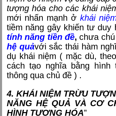
tượng hóa cho các khái niệ
mới nhấn mạnh ở
khái niệ
tiềm năng gây khiến tư duy 
tính năng tiền đề
,
chưa chú
hệ quả
với sắc thái hàm ngh
dụ khái niệm ( mặc dù, theo
cách tạo nghĩa bằng hình 
thông qua chủ đề ) .
4. KHÁI NIỆM TRỪU TƯỢ
NĂNG HỆ QUẢ VÀ CƠ C
HÌNH TƯỢNG HÓA
”