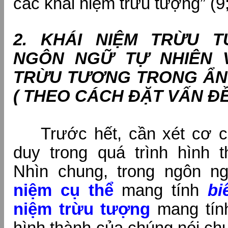
các khái niệm trừu tượng” (9
2. KHÁI NIỆM TRỪU 
NGÔN NGỮ TỰ NHIÊN V
TRỪU TƯƠNG TRONG ẨN 
( THEO CÁCH ĐẶT VẤN Đ
Trước hết, cần xét cơ ch
duy trong quá trình hình t
Nhìn chung, trong ngôn 
niệm cụ thể
mang tính
bi
niệm trừu tượng
mang tín