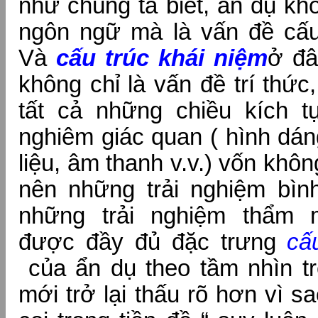
như chúng ta biết, ẩn dụ kh
ngôn ngữ mà là vấn đề cấu 
Và
cấu trúc khái niệm
ở đâ
không chỉ là vấn đề trí thứ
tất cả những chiều kích tự
nghiêm giác quan ( hình dán
liệu, âm thanh v.v.) vốn khô
nên những trải nghiệm bì
những trải nghiệm thẩm m
được đầy đủ đặc trưng
cấ
của ẩn dụ theo tầm nhìn tr
mới trở lại thấu rõ hơn vì sa