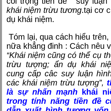
coi trọng tiền đề “ suy luậ
khái niệm trừu tương
.tại cơ 
dụ khái niệm.
Tóm lại, qua cách hiểu trên, 
nữa khẳng đinh : Cách nêu v
“Khái niệm cũng có thể cụ t
trừu tượng; ẩn dụ khái n
cung cấp câc suy luận hìn
các khái niệm trừu tượng”,
t
là sự nhấn mạnh
khái n
trong
tính năng tiền đề c
dẫn xuất hình tượng vốn 