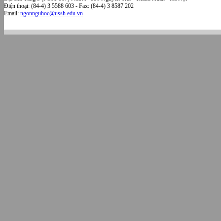
Điện thoại: (84-4) 3 5588 603 - Fax: (84-4) 3 8587 202
Email:
ngonnguhoc@ussh.edu.vn