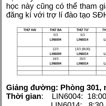
học này cũng có thể tham gi
đăng kí với trợ lí đào tạo S
THỨ HAI
THỨ BA
THỨ TƯ
T
5/3
6/3
LIN6004
LIN6014
L
12/3
13/3 (8h30)
LIN6004
LIN6014
L
19/3
20/3
LIN6004
LIN6014
L
Giảng đường: Phòng 301, 
Thời gian
: LIN6004: 18:00 
LIN6014: 8:30 - 1