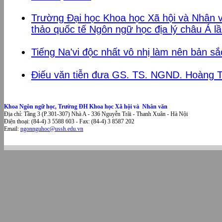
Trường Đại học Khoa học Xã hội và Nhân v
thảo quốc tế Ngôn ngữ học địa lý châu Á lầ
Tiếng Na'vi độc nhất vô nhị làm nên bản sắ
Điếu văn tiễn đưa GS. TS. NGND. Hoàng T
Khoa Ngôn ngữ học, Trường ĐH Khoa học Xã hội và Nhân văn
Địa chỉ: Tầng 3 (P.301-307) Nhà A - 336 Nguyễn Trãi - Thanh Xuân - Hà Nội
Điện thoại: (84-4) 3 5588 603 - Fax: (84-4) 3 8587 202
Email:
ngonnguhoc@ussh.edu.vn