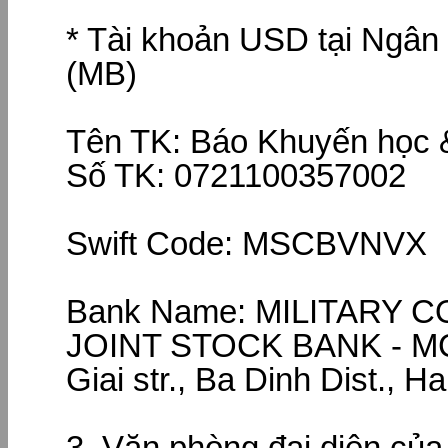
* Tài khoản USD tại Ngân
(MB)
Tên TK: Báo Khuyến học &
Số TK: 0721100357002
Swift Code: MSCBVNVX
Bank Name: MILITARY 
JOINT STOCK BANK - MCS
Giai str., Ba Dinh Dist., H
3. Văn phòng đại diện của