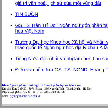
giá trị văn hoá, lịch sử của một vùng đất
TIN BUỒN
GS.TS Trần Trí Dõi: Ngôn ngữ góp phần t
hóa Việt Nam
Trường Đại học Khoa học Xã hội và Nhân v
thảo quốc tế Ngôn ngữ học địa lý châu Á lầ
Tiếng Na'vi độc nhất vô nhị làm nên bản sắ
Điếu văn tiễn đưa GS. TS. NGND. Hoàng T
Khoa Ngôn ngữ học, Trường ĐH Khoa học Xã hội và Nhân văn
Địa chỉ: Tầng 3 (P.301-307) Nhà A - 336 Nguyễn Trãi - Thanh Xuân - Hà Nội
Điện thoại: (84-4) 3 5588 603 - Fax: (84-4) 3 8587 202
Email:
ngonnguhoc@ussh.edu.vn