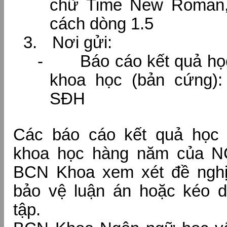
chữ Time New Roman,
cách dòng 1.5
3.
Nơi gửi:
-
Báo cáo kết quả họ
khoa học (bản cứng):
SĐH
Các báo cáo kết quả học 
khoa học hàng năm của N
BCN Khoa xem xét đề ngh
bảo vệ luận án hoặc kéo dà
tập.