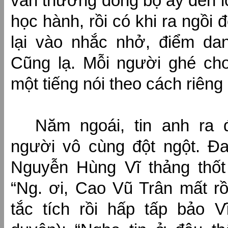
vẫn thường đóng bộ ấy đến lớ
học hành, rồi có khi ra ngồi 
lại vào nhắc nhở, điểm da
Cũng lạ. Mỗi người ghé chơ
một tiếng nói theo cách riêng
Năm ngoái, tin anh ra 
người vô cùng đột ngột. Đ
Nguyễn Hùng Vĩ thảng thốt 
“Ng. ơi, Cao Vũ Trân mất rồi
tắc tích rồi hấp tấp bảo Vĩ