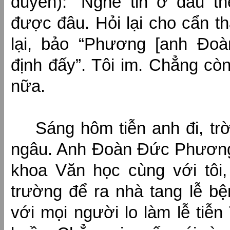
duyên): “Nghe tin ở đâu t
được đâu. Hỏi lại cho cẩn th
lại, bảo “Phương [anh Đo
định đấy”. Tôi im. Chẳng c
nữa.
Sáng hôm tiễn anh đi, t
ngâu. Anh Đoàn Đức Phươn
khoa Văn học cùng với tôi
trường để ra nhà tang lễ b
với mọi người lo làm lễ tiễn 