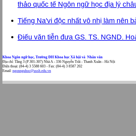
thảo quốc tế Ngôn ngữ học địa lý châu
Tiếng Na'vi độc nhất vô nhị làm nên b
Điếu văn tiễn đưa GS. TS. NGND. Ho
Khoa Ngôn ngữ học, Trường ĐH Khoa học Xã hội và Nhân văn
Địa chỉ: Tầng 3 (P.301-307) Nhà A - 336 Nguyễn Trãi - Thanh Xuân - Hà Nội
Điện thoại: (84-4) 3 5588 603 - Fax: (84-4) 3 8587 202
Email:
ngonnguhoc@ussh.edu.vn