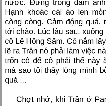
nước. Đứng trong đám anh
Hạnh khoác cái áo len mỏn
còng còng. Cảm động quá, 
tới chào. Lúc lâu sau, xuống
cô Lê Hồng Sâm. Cô nắm lấy tô
lẽ ra Trân nó phải làm việc n
trốn cô để cô phải thế này 
mà sao tôi thấy lòng mình 
quá ...
Chợt nhớ, khi Trân ở Pa