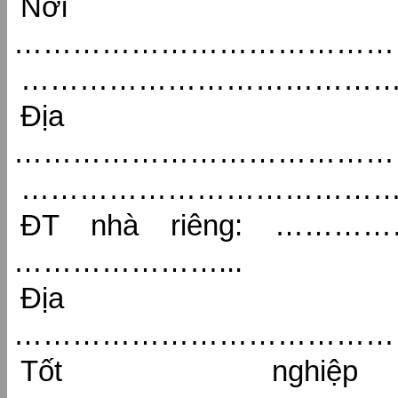
Nơi 
…………………………………
…………………………………
Địa c
…………………………………
…………………………………
ĐT nhà riêng: ………
…………………...
Địa 
…………………………………
Tốt nghi