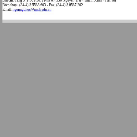
Địa chỉ: Tầng 3 (P.301-307) Nhà A - 336 Nguyễn Trãi - Thanh Xuân - Hà Nội
Điện thoại: (84-4) 3 5588 603 - Fax: (84-4) 3 8587 202
Email:
ngonnguhoc@ussh.edu.vn