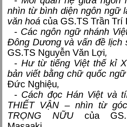
-
Mối quan hệ giữa ngôn 
nhìn từ bình diện ngôn ngữ 
văn hoá
của GS.TS Trần Trí 
-
Các ngôn ngữ nhánh Việt 
Đông Dương và vấn đề lịch 
GS.TS Nguyễn Văn Lợi
,
-
Hư từ tiếng Việt thế kỉ 
bản viết bằng chữ quốc ng
Đức Nghiệu
,
-
Cách đọc Hán Việt và tí
THIẾT VẬN – nhìn từ góc
TRỌNG NỮU
của GS. 
Masaaki,