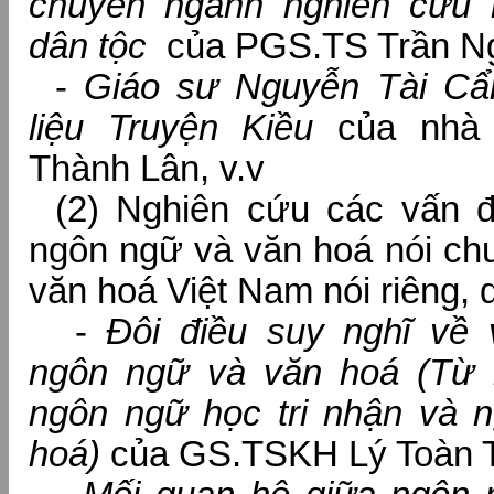
chuyên ngành nghiên cứu 
dân tộc
của PGS.TS Trần N
-
Giáo sư Nguyễn Tài Cẩ
liệu Truyện Kiều
của nhà
Thành Lân, v.v
(2) Nghiên cứu các vấn đ
ngôn ngữ và văn hoá nói chu
văn hoá Việt Nam nói riêng, 
-
Đôi điều suy nghĩ về 
ngôn ngữ và văn hoá (Từ 
ngôn ngữ học tri nhận và 
hoá)
của GS.TSKH Lý Toàn 