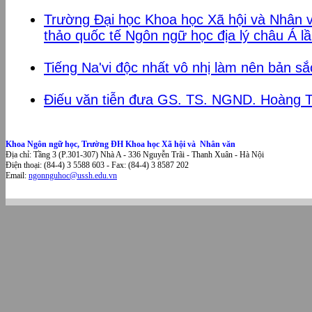
Trường Đại học Khoa học Xã hội và Nhân v
thảo quốc tế Ngôn ngữ học địa lý châu Á lầ
Tiếng Na'vi độc nhất vô nhị làm nên bản sắ
Điếu văn tiễn đưa GS. TS. NGND. Hoàng T
Khoa Ngôn ngữ học, Trường ĐH Khoa học Xã hội và Nhân văn
Địa chỉ: Tầng 3 (P.301-307) Nhà A - 336 Nguyễn Trãi - Thanh Xuân - Hà Nội
Điện thoại: (84-4) 3 5588 603 - Fax: (84-4) 3 8587 202
Email:
ngonnguhoc@ussh.edu.vn