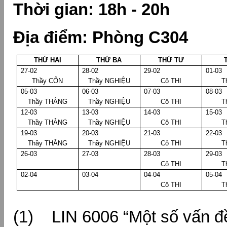
Thời gian: 18h - 20h
Địa điểm: Phòng C304
THỨ HAI
THỨ BA
THỨ TƯ
27-02
28-02
29-02
01-03
Thầy CỔN
Thầy NGHIỆU
Cô THI
T
05-03
06-03
07-03
08-03
Thầy THẮNG
Thầy NGHIỆU
Cô THI
T
12-03
13-03
14-03
15-03
Thầy THẮNG
Thầy NGHIỆU
Cô THI
T
19-03
20-03
21-03
22-03
Thầy THẮNG
Thầy NGHIỆU
Cô THI
T
26-03
27-03
28-03
29-03
Cô THI
T
02-04
03-04
04-04
05-04
Cô THI
T
(1) LIN 6006 “Một số vấn đề