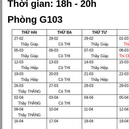
Thời gian: 18h - 20h
Phòng G103
THỨ HAI
THỨ BA
THỨ TƯ
27-02
28-02
29-02
01-03
Thầy Giáp
Cô THI
Thầy Giáp
Th
05-03
06-03
07-03
08-03
Thầy Giáp
Cô THI
Thầy Giáp
Thi C
12-03
13-03
14-03
15-03
Thầy Hiệp
Cô THI
Thầy Hiệp
19-03
20-03
21-03
22-03
Thầy Hiệp
Cô THI
Thầy Hiệp
26-03
27-03
28-03
29-03
Thầy THẮNG
Cô THI
02-04
03-04
04-04
05-04
Thầy THẮNG
Cô THI
09-04
10-04
11-04
12-04
Thầy THẮNG
16-04
17-04
18-04
19-04