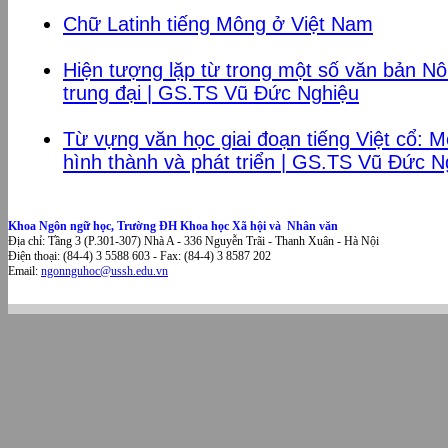
Chữ Latinh tiếng Mông ở Việt Nam
Hiện tượng lặp từ trong một số văn bản Nôm
trung đại | GS.TS Vũ Đức Nghiệu
Từ vựng văn học giai đoạn tiếng Việt cổ: M
hình thành và phát triển | GS.TS Vũ Đức N
Khoa Ngôn ngữ học, Trường ĐH Khoa học Xã hội và Nhân văn
Địa chỉ: Tầng 3 (P.301-307) Nhà A - 336 Nguyễn Trãi - Thanh Xuân - Hà Nội
Điện thoại: (84-4) 3 5588 603 - Fax: (84-4) 3 8587 202
Email:
ngonnguhoc@ussh.edu.vn