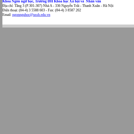
Khoa Ngôn ngữ học, Trường ĐH Khoa học Xã hội và Nhân văn
Địa chỉ: Tầng 3 (P.301-307) Nhà A - 336 Nguyễn Trãi - Thanh Xuân - Hà Nội
Điện thoại: (84-4) 3 5588 603 - Fax: (84-4) 3 8587 202
Email:
ngonnguhoc@ussh.edu.vn