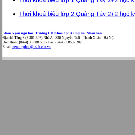
Thời khoá biểu lớp 1 Quảng Tây 2+2 học 
Thời khoá biểu lớp 2 Quảng Tây 2+2 học 
Khoa Ngôn ngữ học, Trường ĐH Khoa học Xã hội và Nhân văn
Địa chỉ: Tầng 3 (P.301-307) Nhà A - 336 Nguyễn Trãi - Thanh Xuân - Hà Nội
Điện thoại: (84-4) 3 5588 603 - Fax: (84-4) 3 8587 202
Email:
ngonnguhoc@ussh.edu.vn