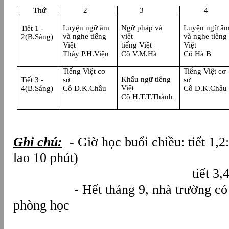
Thứ
2
3
4
Luyện ngữ âm
Ngữ pháp và
Luyện ngữ â
Tiết 1 -
và nghe tiếng
viết
và nghe tiếng
2
(B.Sáng)
Việt
tiếng Việt
Việt
Thày P.H.Viện
Cô V.M.Hà
Cô Hà B
Tiếng Việt cơ
Tiếng Việt cơ
Khẩu ngữ tiếng
Tiết 3 -
sở
sở
Việt
4
(B.Sáng)
Cô Đ.K.Châu
Cô Đ.K.Châu
Cô H.T.T.Thành
Ghi chú:
- Giờ học buổi chiều: tiết 1,2
lao 10 phút)
tiết 3,4: 9h45' 
-
Hết tháng 9, nhà trường có 
phòng học