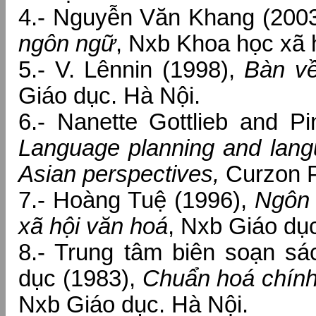
4.- Nguyễn Văn Khang (200
ngôn ngữ
, Nxb Khoa học xã 
5.- V. Lênnin (1998),
Bàn v
Giáo dục. Hà Nội.
6.- Nanette Gottlieb and P
Language planning and lang
Asian perspectives,
Curzon P
7.- Hoàng Tuệ (1996),
Ngôn 
xã hội văn hoá
, Nxb Giáo dục
8.- Trung tâm biên soạn sá
dục (1983),
Chuẩn hoá chính
Nxb Giáo dục. Hà Nội.