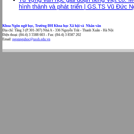
hình thành và phát triển | GS.TS Vũ Đức N
Khoa Ngôn ngữ học, Trường ĐH Khoa học Xã hội và Nhân văn
Địa chỉ: Tầng 3 (P.301-307) Nhà A - 336 Nguyễn Trãi - Thanh Xuân - Hà Nội
Điện thoại: (84-4) 3 5588 603 - Fax: (84-4) 3 8587 202
Email:
ngonnguhoc@ussh.edu.vn