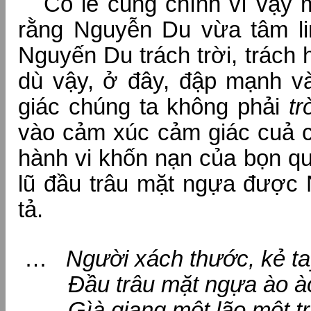
Có lẽ cũng chính vì vậy 
rằng Nguyễn Du vừa tâm lin
Nguyến Du trách trời, trách
dù vậy, ở đây, đập mạnh 
giác chúng ta không phải
tr
vào cảm xúc cảm giác cuả c
hành vi khốn nạn của bọn qu
lũ đầu trâu mặt ngựa được
tả.
…
Người xách thước, kẻ t
Đầu trâu mặt ngựa ào ào
Gìà giang một lão một tr