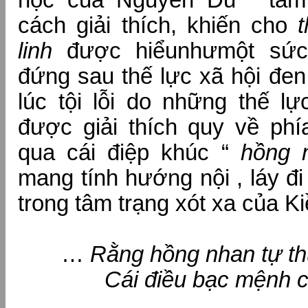
học của Nguyễn Du “ tâm 
cách giải thích, khiến cho
linh
được hiểunhưmột sứ
đứng sau thế lực xã hội đen 
lúc tội lỗi do những thế lự
được giải thích quy về phí
qua cái điệp khúc “
hồng 
mang tính hướng nội , láy đi 
trong tâm trạng xót xa của K
…
Rằng hồng nhan tự t
Cái điều bạc mệnh có c