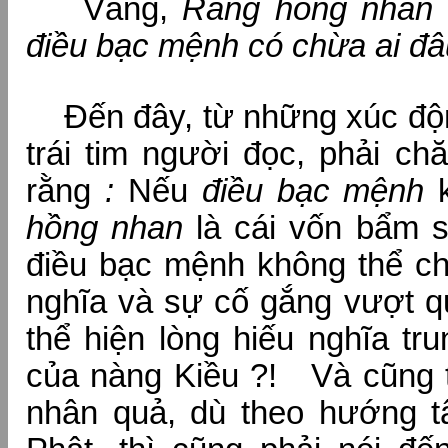
Vâng,
Rằng hồng nhan 
điều bạc mệnh có chừa ai đâ
Đến đây, từ những xúc độn
trái tim người đọc, phải ch
rằng
:
Nếu
điều bạc mệnh
k
hồng nhan
là cái vốn bẩm si
điều bạc mệnh không thể ch
nghĩa và sự cố gắng vượt q
thể hiện lòng hiếu nghĩa tr
của nàng Kiều ?! Và cũng 
nhân quả, dù theo hướng tâ