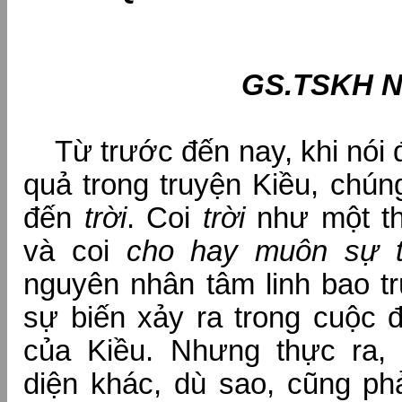
GS.TSKH Nguyễ
Từ trước đến nay, khi nói đ
quả trong truyện Kiều, chún
đến
trời
. Coi
trời
như một th
và coi
cho hay muôn sự tạ
nguyên nhân tâm linh bao tr
sự biến xảy ra trong cuộc 
của Kiều. Nhưng thực ra,
diện khác, dù sao, cũng ph