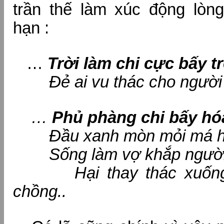
trần thế làm xúc động lòn
hạn :
…
Trời
làm chi cực bấy tr
Đẻ ai vu thác cho người h
…
Phủ phàng chi bấy hó
Đầu xanh mòn mỏi má hồ
Sống làm vợ khắp người
Hại thay thác xuống 
chồng..