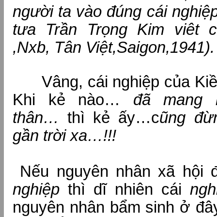
người ta vào đúng cái nghiệp
tưa Trần Trọng Kim viêt 
,Nxb, Tân Việt,Saigon,1941).
Vâng, cái nghiệp của Kiề
Khi kẻ nào…
đã mang l
thân…
thì kẻ ấy…c
ũng đừn
gần trời xa…!!!
Nếu nguyên nhân xã hội đ
nghiệp
thì dĩ nhiên cái
ng
nguyên nhân bẩm sinh ở đây