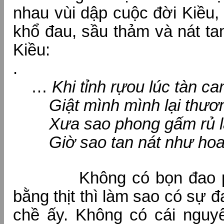
nhau vùi dập cuộc đời Kiều,
khổ đau, sầu thảm và nát ta
Kiều:
.
…
Khi tỉnh rựou lúc tàn ca
Giật mình mình lại thương
Xưa sao phong gấm rủ l
Giờ sao tan nát như hoa 
Không có bọn đao ph
bằng thịt thì làm sao có sự đ
chề ấy. Không có cái nguyê