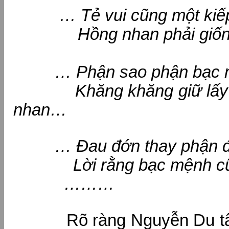
… Tẻ vui cũng một kiếp
Hồng nhan phải giống ở
… Phận sao phận bạc n
Khăng khăng giữ lấy ki
nhan…
… Đau đớn thay phận đ
Lời rằng bạc mệnh cũng 
………
Rõ ràng Nguyễn Du tâm 