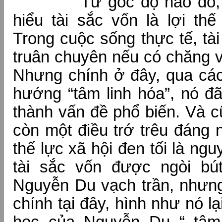
Từ góc độ nào đó, ch
hiểu tài sắc vốn là lợi th
Trong cuộc sống thực tế, tài
truân chuyên nếu có chăng vố
Nhưng chính ở đây, qua cách
hướng “tâm linh hóa”, nó đ
thành vấn đề phổ biến. Và c
còn một điều trớ trêu đáng 
thế lực xã hội đen tối là ng
tài sắc vốn được ngòi bú
Nguyễn Du vạch trần, nhưng
chính tại đây, hình như nó lại