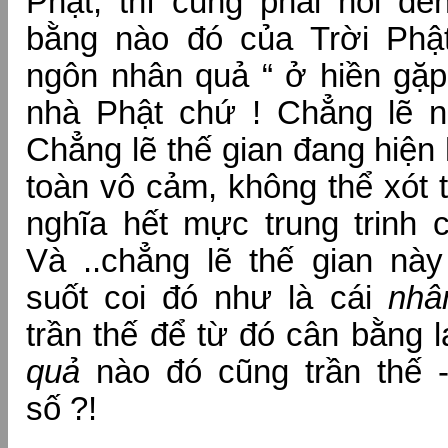
Phật, thì cũng phải nói đế
bằng nào đó của Trời Phậ
ngôn nhân quả “ ở hiền gặp
nhà Phật chứ ! Chẳng lẽ ng
Chẳng lẽ thế gian đang hiện
toàn vô cảm, không thể xót 
nghĩa hết mực trung trinh 
Và ..chẳng lẽ thế gian nà
suốt coi đó như là cái
nhâ
trần thế để từ đó cân bằng l
quả
nào đó cũng trần thế 
số ?!