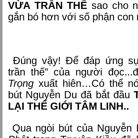
VỪA TRẦN THẾ
sao cho 
gắn bó hơn với số phận con 
Đúng vậy! Để đáp ứng sự
trần thế” của người đọc..
Trọng
xuất hiên…Có thể nói
bút Nguyễn Du đã bắt đầu
LẠI THẾ GIỚI TÂM LINH..
Qua ngòi bút của Nguyễn 