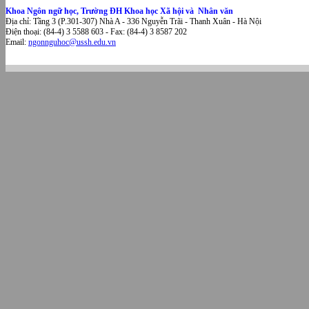
Khoa Ngôn ngữ học, Trường ĐH Khoa học Xã hội và Nhân văn
Địa chỉ: Tầng 3 (P.301-307) Nhà A - 336 Nguyễn Trãi - Thanh Xuân - Hà Nội
Điện thoại: (84-4) 3 5588 603 - Fax: (84-4) 3 8587 202
Email:
ngonnguhoc@ussh.edu.vn