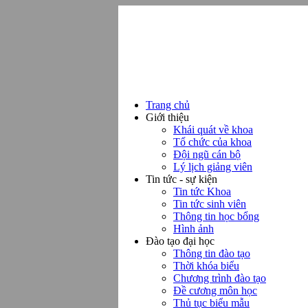
Trang chủ
Giới thiệu
Khái quát về khoa
Tổ chức của khoa
Đội ngũ cán bộ
Lý lịch giảng viên
Tin tức - sự kiện
Tin tức Khoa
Tin tức sinh viên
Thông tin học bổng
Hình ảnh
Đào tạo đại học
Thông tin đào tạo
Thời khóa biểu
Chương trình đào tạo
Đề cương môn học
Thủ tục biểu mẫu