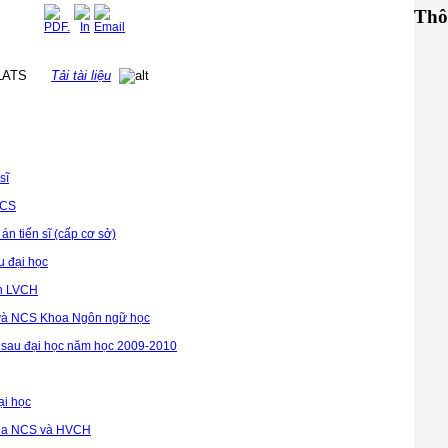
Thô
dẫn LATS
Tải tài liệu
sĩ
NCS
 án tiến sĩ (cấp cơ sở)
u đại học
ẫn LVCH
H và NCS Khoa Ngôn ngữ học
và sau đại học năm học 2009-2010
ại học
 của NCS và HVCH