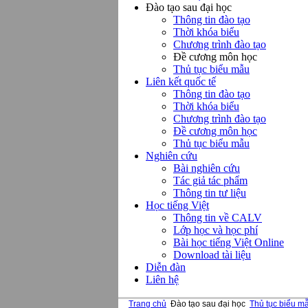
Đào tạo sau đại học
Thông tin đào tạo
Thời khóa biểu
Chương trình đào tạo
Đề cương môn học
Thủ tục biểu mẫu
Liên kết quốc tế
Thông tin đào tạo
Thời khóa biểu
Chương trình đào tạo
Đề cương môn học
Thủ tục biểu mẫu
Nghiên cứu
Bài nghiên cứu
Tác giả tác phẩm
Thông tin tư liệu
Học tiếng Việt
Thông tin về CALV
Lớp học và học phí
Bài học tiếng Việt Online
Download tài liệu
Diễn đàn
Liên hệ
Trang chủ
Đào tạo sau đại học
Thủ tục biểu m