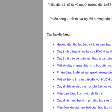
Phiếu đăng kí đề tài và người hướng dẫn LATS
Phiếu đăng kí đề tài và người hướng 
Các bài đã đăng
Hướng dẫn thủ tục bảo vệ luận văn thạc 
Quy trình đăng kí học lại của HVCH và 
Quy trình bảo vệ luận văn thạc sĩ và luận
Một số giấy chứng nhận cho học viên sa
Phiếu đăng kí đề tài và người hướng d
Một số thông tin cần thiết đối với HVC
Quy đinhh về việc thu học phí đại học 
Mẫu bản đăng kí chuyên đề tiến sĩ
Quy định mức thu kinh phí đào tạo sau đ
Mẫu đơn xin gia hạn thời gian học tập