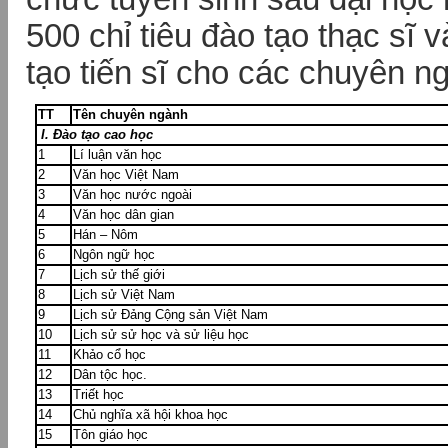
500 chỉ tiêu đào tạo thạc sĩ v
tạo tiến sĩ cho các chuyên n
TT
Tên chuyên ngành
I.
Đào tạo cao học
1
Lí luận văn học
2
Văn học Việt Nam
3
Văn học nước ngoài
4
Văn học dân gian
5
Hán – Nôm
6
Ngôn ngữ học
7
Lịch sử thế giới
8
Lịch sử Việt Nam
9
Lịch sử Đảng Cộng sản Việt Nam
10
Lịch sử sử học và sử liệu học
11
Khảo cổ học
12
Dân tộc học.
13
Triết học
14
Chủ nghĩa xã hội khoa học
15
Tôn giáo học