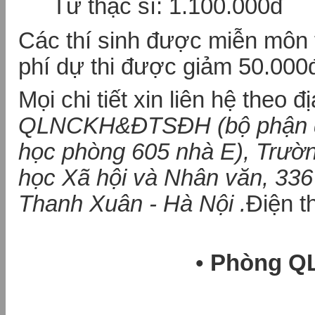
Từ thạc sĩ: 1.100.000đ
Các thí sinh được miễn môn t
phí dự thi được giảm 50.000
Mọi chi tiết xin liên hệ theo đị
QLNCKH&ĐTSĐH (bộ phận đà
học phòng 605 nhà E), Trườ
học Xã hội và Nhân văn, 336
Thanh Xuân - Hà Nội .
Điện th
•
Phòng 