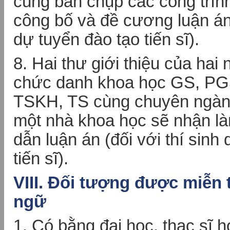
cùng bản chụp các công trìn
công bố và đề cương luận án 
dự tuyển đào tạo tiến sĩ).
8. Hai thư giới thiệu của hai
chức danh khoa học GS, PGS
TSKH, TS cùng chuyên ngành
một nhà khoa học sẽ nhận l
dẫn luận án (đối với thí sinh
tiến sĩ).
VIII. Đối tượng được miễn 
ngữ
1. Có bằng đại học, thạc sĩ h