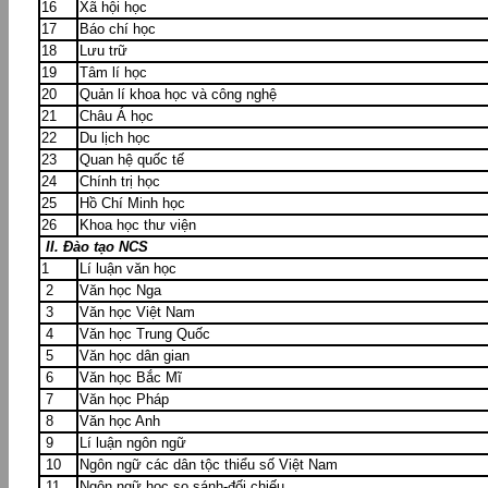
16
Xã hội học
17
Báo chí học
18
Lưu trữ
19
Tâm lí học
20
Quản lí khoa học và công nghệ
21
Châu Á học
22
Du lịch học
23
Quan hệ quốc tế
24
Chính trị học
25
Hồ Chí Minh học
26
Khoa học thư viện
II. Đào tạo NCS
1
Lí luận văn học
2
Văn học Nga
3
Văn học Việt Nam
4
Văn học Trung Quốc
5
Văn học dân gian
6
Văn học Bắc Mĩ
7
Văn học Pháp
8
Văn học Anh
9
Lí luận ngôn ngữ
10
Ngôn ngữ các dân tộc thiểu số Việt Nam
11
Ngôn ngữ học so sánh-đối chiếu