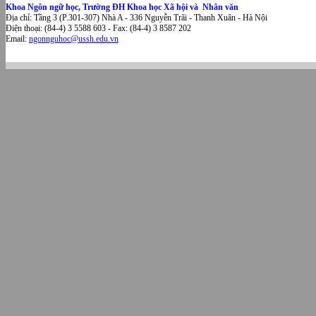
Khoa Ngôn ngữ học, Trường ĐH Khoa học Xã hội và Nhân văn
Địa chỉ: Tầng 3 (P.301-307) Nhà A - 336 Nguyễn Trãi - Thanh Xuân - Hà Nội
Điện thoại: (84-4) 3 5588 603 - Fax: (84-4) 3 8587 202
Email:
ngonnguhoc@ussh.edu.vn