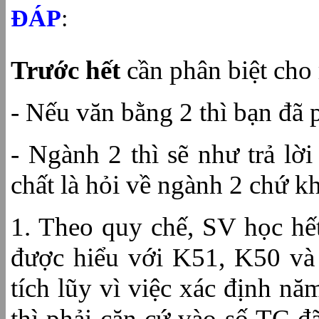
ĐÁP
:
Trước hết
cần phân biệt cho
- Nếu văn bằng 2 thì bạn đã 
- Ngành 2 thì sẽ như trả lờ
chất là hỏi về ngành 2 chứ k
1. Theo quy chế, SV học hế
được hiểu với K51, K50 và
tích lũy vì việc xác định nă
thì phải căn cứ vào số TC đã