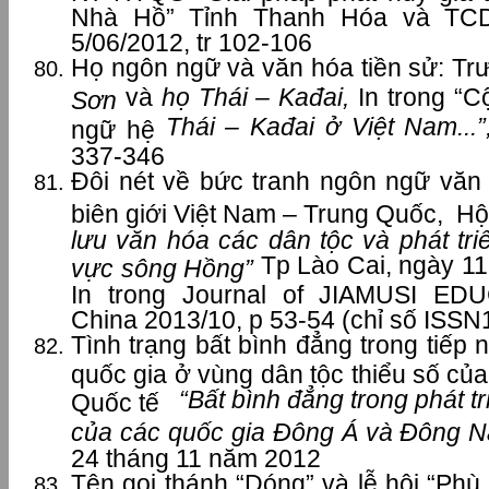
Nhà Hồ” Tỉnh Thanh Hóa và TC
5/06/2012, tr 102-106
Họ ngôn ngữ và văn hóa tiền sử: T
và
họ Thái – Kađai,
In trong “
Sơn
Thái – Kađai ở Việt Nam...
ngữ hệ
337-346
Đôi nét về bức tranh ngôn ngữ văn
biên giới Việt Nam – Trung Quốc, H
lưu văn hóa các dân tộc và phát tri
Tp Lào Cai, ngày 1
vực sông Hồng”
In trong Journal of JIAMUSI E
China 2013/10, p 53-54 (chỉ số ISS
Tình trạng bất bình đẳng trong tiếp
quốc gia ở vùng dân tộc thiểu số củ
“Bất bình đẳng trong phát t
Quốc tế
của các quốc gia Đông Á và Đông 
24 tháng 11 năm 2012
Tên gọi thánh “Dóng” và lễ hội “Phù