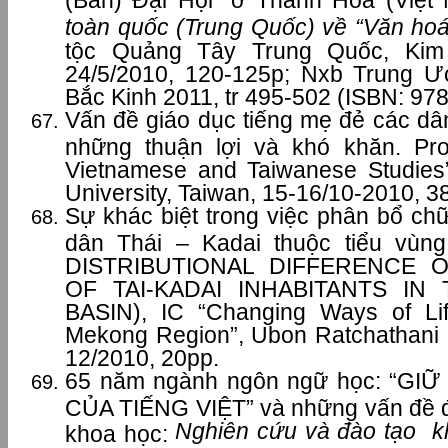
toàn quốc (Trung Quốc) về “Văn hoá
tộc Quảng Tây Trung Quốc, Ki
24/5/2010, 120-125p; Nxb Trung Ư
Bắc Kinh 2011, tr 495-502 (ISBN: 97
Vấn đề giáo dục tiếng mẹ đẻ các dân
những thuận lợi và khó khăn. Pr
Vietnamese and Taiwanese Studies
University, Taiwan, 15-16/10-2010, 3
Sự khác biệt trong việc phân bổ ch
dân Thái – Kadai thuộc tiểu vù
DISTRIBUTIONAL DIFFERENCE 
OF TAI-KADAI INHABITANTS I
BASIN), IC “Changing Ways of Life
Mekong Region”, Ubon Ratchathani U
12/2010, 20pp.
65 năm ngành ngôn ngữ học: “G
CỦA TIẾNG VIỆT” và những vấn đề đặ
Nghiên cứu và đào tạo k
khoa học: