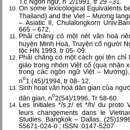
T.c Ngôn ngữ, n
2/1991, tr 29 –31.
On some lexicological Equivalents b
Thailand) and the Viet – Mương lang
– Asiatic II, Chulalongkorn Univ.Ban
665 – 672.
Phải chăng có một nét văn hoá ri
huyện Minh Hoá, Truyện cổ người 
tộc HN 1993, tr 05- 09.
Phải chăng có một cách gọi tên chỉ
giáo trong nhóm Việt cổ (qua nhận x
trong các ngôn ngữ Việt – Mường),
o
n
1 (45)/1994, tr 08- 12.
Sinh hoạt văn hoá dân gian của ngườ
o
dân gian, n
2(54)/1996, Tr 58-60.
Les initiales */s,z/ et */h/ du prot
leurs changements dans le Vietn
Studies, Bangkok – Dallas, (25)1996
55671-024-0 ; ISSN :0147-5207