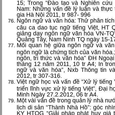
15; Trong “Đào tạo và Nghiên cứ
Nam: Những vấn đề lý luận và thực 
gia Hà Nội 2011, tr 987- 996
Ngôn ngữ và văn hóa: Thử phân tích
câu ca dao tục ngữ tiếng Việt, HT 
giảng dạy ngôn ngữ văn hóa VN-TQ” 
Quảng Tây, Nam Ninh TQ ngày 15-17
Mối quan hệ giữa ngôn ngữ và văn 
ngôn ngữ là chứng tích của văn hóa.;
ngôn, tri thức và văn hóa” ĐH Ngoạ
tháng 12 năm 2011, 10 tr A4; In tr
ngữ và văn hóa”, Nxb Thông tin v
2012, tr 307-316.
Việt ngữ học và vấn đề “Xử lý tiếng
triển lĩnh vực xử lý tiếng Việt”, Đại
Minh Ngày 27.2.2012, 06 tr A4.
Một vài vấn đề trong quản lý nhà nướ
lịch di sản “Thành Nhà Hồ”: góc nhì
KY HTQG “Giải pháp phát huy giá tr