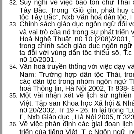
Suy nghĩ về việc bảo tồn chữ Thái 
Tây Bắc. Trong “Giữ gìn, phát huy 
tộc Tây Bắc”, Nxb Văn hoá dân tộc, H
Chính sách giáo dục ngôn ngữ đối vớ
và vai trò của nó trong sự phát triển
Hoá Nghệ Thuật, n0 10 (208)/2001, Tr
trong chính sách giáo dục ngôn ng
ta đối với vùng dân tộc thiểu số, T.
n0 10/2001.
Văn hoá truyền thống với việc dạy và
Nam: Trường hợp dân tộc Thái, tro
các dân tộc trong nhóm ngôn ngữ T
hoá Thông tin, Hà Nội 2002, Tr 838- 
Một vài nhận xét về lịch sử nghiê
Việt, Tập san Khoa học Xã hội & N
n0 20/2002, Tr 19 - 26. In lại trong 
I”, Nxb Giáo dục , Hà Nội 2005, tr 32
Về việc phân định các giai đoạn lịch
triển của tiếng Việt, T. c Ngôn ngữ, 