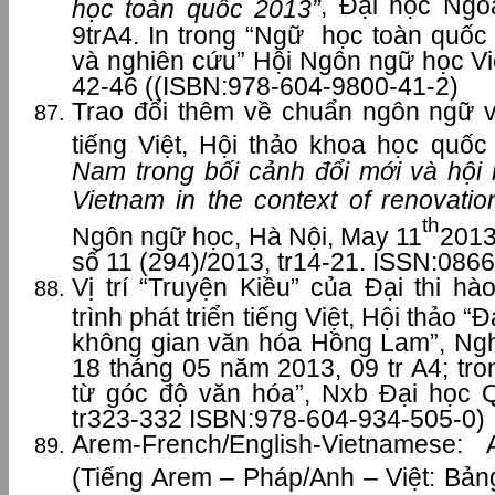
, Đại học Ngo
học toàn quốc 2013”
9trA4. In trong “Ngữ học toàn quốc
và nghiên cứu” Hội Ngôn ngữ học Vi
42-46 ((ISBN:978-604-9800-41-2)
Trao đổi thêm về chuẩn ngôn ngữ v
tiếng Việt, Hội thảo khoa học quốc 
Nam trong bối cảnh đổi mới và hội n
Vietnam in the context of renovatio
th
Ngôn ngữ học, Hà Nội, May 11
2013
số 11 (294)/2013, tr14-21. ISSN:086
Vị trí “Truyện Kiều” của Đại thi h
trình phát triển tiếng Việt, Hội thảo 
không gian văn hóa Hồng Lam”, Ngh
18 tháng 05 năm 2013, 09 tr A4; tr
từ góc độ văn hóa”, Nxb Đại học 
tr323-332 ISBN:978-604-934-505-0)
Arem-French/English-Vietnamese: 
(Tiếng Arem – Pháp/Anh – Việt: Bản