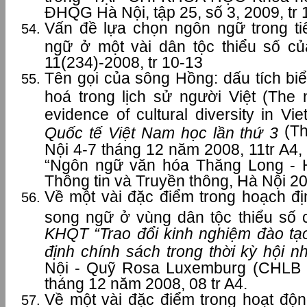
ĐHQG Hà Nội, tập 25, số 3, 2009, tr
Vấn đề lựa chọn ngôn ngữ trong t
ngữ ở một vài dân tộc thiểu số c
11(234)-2008, tr 10-13
Tên gọi của sông Hồng: dấu tích bi
hoá trong lịch sử người Việt (The
evidence of cultural diversity in Vie
(Th
Quốc tế Việt Nam học lần thứ 3
Nội 4-7 tháng 12 năm 2008, 11tr A4, 
“Ngôn ngữ văn hóa Thăng Long - 
Thông tin và Truyền thông, Hà Nội 20
Về một vài đặc điểm trong hoạch đị
song ngữ ở vùng dân tộc thiểu số
KHQT “Trao đổi kinh nghiệm đào tạ
định chính sách trong thời kỳ hội n
Nội - Quỹ Rosa Luxemburg (CHLB 
tháng 12 năm 2008, 08 tr A4.
Về một vài đặc điểm trong hoạt độ