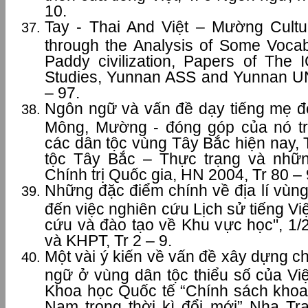
10.
Tay - Thai And Việt – Mường Cultur
through the Analysis of Some Vocab
Paddy civilization, Papers of The 
Studies, Yunnan ASS and Yunnan UN
– 97.
Ngôn ngữ và vấn đề dạy tiếng mẹ đẻ
Mông, Mường - đóng góp của nó tr
các dân tộc vùng Tây Bắc hiện nay,
tộc Tây Bắc – Thực trạng và nhữn
Chính trị Quốc gia, HN 2004, Tr 80 – 
Những đặc điểm chính về địa lí vùn
đến việc nghiên cứu Lịch sử tiếng Vi
cứu và đào tạo về Khu vực học", 1/
và KHPT, Tr 2 – 9.
Một vài ý kiến về vấn đề xây dựng c
ngữ ở vùng dân tộc thiểu số của Vi
Khoa học Quốc tế “Chính sách khoa 
Nam trong thời kì đổi mới” Nha Tr