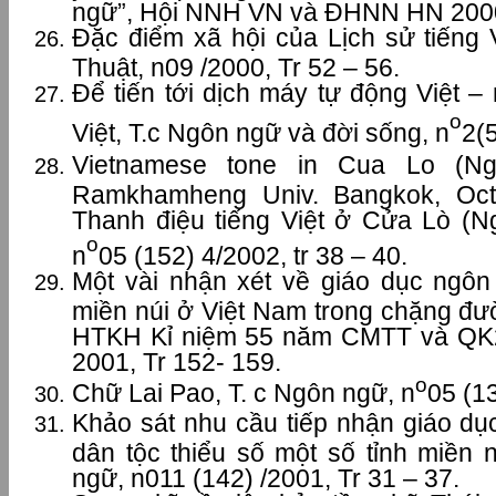
ngữ”, Hội NNH VN và ĐHNN HN 2000,
Đặc điểm xã hội của Lịch sử tiếng 
Thuật, n09 /2000, Tr 52 – 56.
Để tiến tới dịch máy tự động Việt –
o
Việt, T.c Ngôn ngữ và đời sống, n
2(5
Vietnamese tone in Cua Lo (Ng
Ramkhamheng Univ. Bangkok, Oct
Thanh điệu tiếng Việt ở Cửa Lò (N
o
n
05 (152) 4/2002, tr 38 – 40.
Một vài nhận xét về giáo dục ngô
miền núi ở Việt Nam trong chặng đư
HTKH Kỉ niệm 55 năm CMTT và QK
2001, Tr 152- 159.
o
Chữ Lai Pao, T. c Ngôn ngữ, n
05 (13
Khảo sát nhu cầu tiếp nhận giáo dụ
dân tộc thiểu số một số tỉnh miền 
ngữ, n011 (142) /2001, Tr 31 – 37.