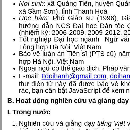
Nơi sinh
: xã Quảng Tiến, huyện Quả
xã Sầm Sơn), tỉnh Thanh Hoá
Học hàm:
Phó Giáo sư (1996), Gi
hướng dẫn NCS Đại học Dân tộc 
(nhiệm kỳ: 2006-2009, 2009-2012, 2
Tốt nghiệp Đại học ngành Ngữ văn
Tổng hợp Hà Nội. Việt Nam
Bảo vệ luận án Tiến sĩ (PTS cũ) nă
hợp Hà Nội, Việt Nam
Ngoại ngữ có thể giao dịch: Pháp vă
E-mail:
ttdoihanh@gmail.com
,
doiha
thư điện tử này đã được bảo vệ khỏ
rác, bạn cần bật JavaScript để xem 
B. Hoạt động nghiên cứu và giảng dạy
I. Trong nước
Nghiên cứu và giảng dạy
tiếng Việt