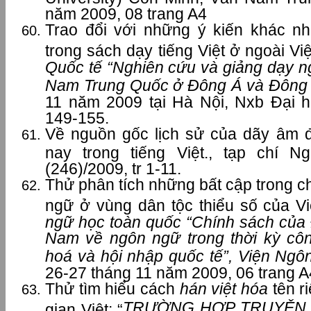
năm 2009, 08 trang A4
Trao đổi với những ý kiến khác n
trong sách dạy tiếng Việt ở ngoài V
Quốc tế “Nghiên cứu và giảng dạy n
Nam Trung Quốc ở Đông Á và Đông
11 năm 2009 tại Hà Nội, Nxb Đại h
149-155.
Về nguồn gốc lịch sử của dãy âm đầ
nay trong tiếng Việt., tạp chí 
(246)/2009, tr 1-11.
Thử phân tích những bất cập trong c
ngữ ở vùng dân tộc thiểu số của V
ngữ học toàn quốc “Chính sách của
Nam về ngôn ngữ trong thời kỳ côn
hoá và hội nhập quốc tế”, Viện Ngô
26-27 tháng 11 năm 2009, 06 trang A
Thử tìm hiểu cách
hán việt hóa
tên r
TRƯỜNG HỢP TRUYỆN 
gian Việt: “