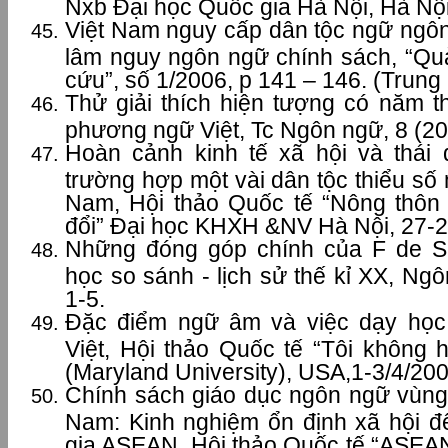
Nxb Đại học Quốc gia Hà Nội, Hà Nội 
Việt Nam nguy cấp dân tộc ngữ ngôn
lâm nguy ngôn ngữ chính sách, “Qu
cứu”, số 1/2006, p 141 – 146. (Trung
Thử giải thích hiện tượng có năm t
phương ngữ Việt, Tc Ngôn ngữ, 8 (20
Hoàn cảnh kinh tế xã hội và thái
trường hợp một vài dân tộc thiểu số 
Nam, Hội thảo Quốc tế “Nông thôn 
đổi” Đại học KHXH &NV Hà Nội, 27-2
Những đóng góp chính của F de S
học so sánh - lịch sử thế kỉ XX, Ngô
1-5.
Đặc điểm ngữ âm và việc dạy học 
Việt, Hội thảo Quốc tế “Tôi không 
(Maryland University), USA,1-3/4/200
Chính sách giáo dục ngôn ngữ vùng 
Nam: Kinh nghiệm ổn định xã hội để
gia ASEAN, Hội thảo Quốc tế “ASE