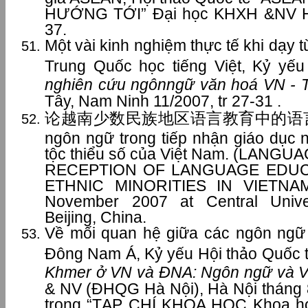
HƯỚNG TỚI” Đại học KHXH &NV Hà 
37.
Một vài kinh nghiệm thực tế khi dạy 
Trung Quốc học tiếng Việt, Kỷ yế
nghiên cứu ngônngữ văn hoá VN - 
Tây, Nam Ninh 11/2007, tr 27-31 .
论越南少数民族地区语言教育中的语言选择问
ngôn ngữ trong tiếp nhận giáo dục 
tộc thiểu số của Việt Nam. (LANG
RECEPTION OF LANGUAGE EDU
ETHNIC MINORITIES IN VIETNAM
November 2007 at Central Univers
Beijing, China.
Về mối quan hệ giữa các ngôn ng
Đông Nam Á, Kỷ yếu Hội thảo Quốc 
Khmer ở VN và ĐNA: Ngôn ngữ và V
& NV (ĐHQG Hà Nội), Hà Nội tháng 8
trong “TẠP CHÍ KHOA HỌC Khoa họ