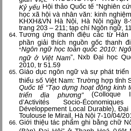
Hội thảo Quốc tế “Nghiên cứ
Kỷ yếu
học xã hội và nhân văn: kinh nghiệm 
KHXH&VN Hà Nội, Hà Nội ngày 8-
trang 203 – 211; tạp chí Ngôn ngữ, 11
Tương ứng thanh điệu các từ Hán 
phần giải thích nguồn gốc thanh đi
Ngôn ngữ học toàn quốc 2010: Ngô
“
”, Nxb Đại học Qu
ngữ ở Việt Nam
2010, tr 51.59
Giáo dục ngôn ngữ và sự phát triển
thiểu số Việt Nam: Trường hợp tỉnh
Quốc tế “Tạo dựng hoạt động kinh t
(Colloque Int
triển địa phương”
d’Activités Socio-Économiq
Développement Local Durable), Đạ
Toulouse le Mirail, Hà Nội 7-10/04/20
Giới thiệu tác phẩm ghi bằng chữ
(Bàn) Đại Hội” ở Thanh Hoá (Việt