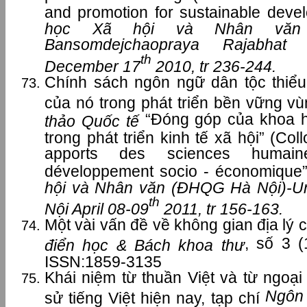
and promotion for sustainable deve
học Xã hội và Nhân văn
Bansomdejchaopraya Rajabhat 
th
December 17
2010, tr 236-244.
Chính sách ngôn ngữ dân tộc thiểu 
của nó trong phát triển bền vững vù
“Đóng góp của khoa h
thảo Quốc tế
trong phát triển kinh tế xã hội” (Col
apports des sciences humai
développement socio - économique
hội và Nhân văn (ĐHQG Hà Nội)-Un
th
Nội April 08-09
2011, tr 156-163.
Một vài vấn đề về không gian địa lý c
, số 3 (
điển học & Bách khoa thư
ISSN:1859-3135
Khái niệm từ thuần Việt và từ ngoại 
Ngôn
sử tiếng Việt hiện nay, tạp chí