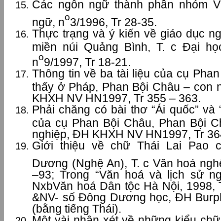
Các ngôn ngữ thành phần nhóm Vi
o
ngữ, n
3/1996, Tr 28-35.
Thực trạng và ý kiến về giáo dục n
miền núi Quảng Bình, T. c Đại họ
o
n
9/1997, Tr 18-21.
Thông tin về ba tài liệu của cụ Ph
thấy ở Pháp, Phan Bội Châu – con 
KHXH NV HN1997, Tr 355 – 363.
Phải chăng có bài thơ “Ái quốc” và
của cụ Phan Bội Châu, Phan Bội C
nghiệp, ĐH KHXH NV HN1997, Tr 364
Giới thiệu về chữ Thái Lai Pao 
Dương (Nghệ An), T. c Văn hoá nghệ
–93; Trong “Văn hoá và lịch sử n
NxbVăn hoá Dân tộc Hà Nội, 1998, 
&NV- số Đông Dương học, ĐH Burph
(bằng tiếng Thái).
Một vài nhận xét về những kiểu chữ