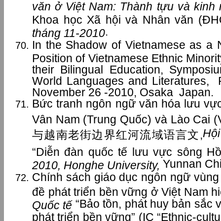
văn ở Việt Nam: Thành tựu và kinh
Khoa học Xã hội và Nhân văn (Đ
.
tháng 11-2010
In the Shadow of Vietnamese as a 
Position of Vietnamese Ethnic Minori
their Bilingual Education, Sympos
World Languages and Literatures, 
November 26 -2010, Osaka Japan.
Bức tranh ngôn ngữ văn hóa lưu vực
Vân Nam (Trung Quốc) và Lào C
Hội
与越南老街边界红河流域语言文,
“Diễn đàn quốc tế lưu vực sông H
Yunnan Ch
2010, Honghe University,
Chính sách giáo dục ngôn ngữ vùng 
đề phát triển bền vững ở Việt Nam h
“Bảo tồn, phát huy bản sắc 
Quốc tế
phát triển bền vững” (IC “Ethnic-cultu