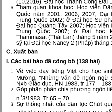
(10.2016). Đại học Thành Công Đài L
Tham quan khoa học: Học viện Dâ
Quốc năm 2001, 2006, 2007; Đại
Trung Quốc 2002; ở Đại học Sư p
Đại học Quảng Tây 2007; Học việ
Trung Quốc 2007; ở Đại học 
Thammasat (Thái Lan) tháng 5 năm 2
sỹ tại Đại học Nancy 2 (Pháp) tháng
C. Xuất bản
I. Các bài báo đã công bố (138 bài)
Về việc dạy tiếng Việt cho học si
Mường, “Những vấn đề ngôn ngữ sá
Nxb Giáo dục, HN 1983, tr 177 – 183
Góp phần phân chia phương ngôn tiế
o
n
3/1983, Tr 65 – 70.
Sự thống nhất của dân tộc Chứt qua
o