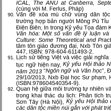
ICAL, The ANU at Canberra, Sept
(cùng với M. Ferlus, Pháp)
Vấn đề xóa mù chữ vùng dân tộc 
trường hợp bản người Mông Pú Tỉu
Điện Biên, In trong Kỷ yếu Tọa đàm
Văn hóa: Một số vấn đề lý luận và 
Culture: Some Theoretical and Pract
tâm tôn giáo đương đại, Nxb Tôn giá
447, ISBN: 978-604-611493-2.
Lịch sử tiếng Việt và việc giải nghĩa
Kỷ yếu Hội thảo 
tục ngữ hiện nay,
“
Ngôn ngữ và Văn học
”, 
năm 2013
29/10/2013, Nxb Đại học Sư phạm, H
(ISBN:978604540354-9).
Quan hệ giữa môi trường tự nhiên và 
trong khai thác du lịch: Phân tích 
Kỷ yếu Hội thảo
Sơn Tây (Hà Nội),
các dân tộc miền núi gắn với phát tr