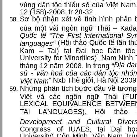
vùng dân tộc thiểu số của Việt Nam
12 (158)-2008, tr 28-32 .
Sơ bộ nhận xét về tình hình phân 
của một vài ngôn ngữ Thái – Kađa
Quốc tế “The First International 
(Hội thảo Quốc tế lần t
languages”
Kam – Tai) tại Đại học Dân tộ
University for Minorities), Nam Nin
Địa da
tháng 12 năm 2008. In trong “
sử - văn hoá của các dân tộc nhó
” Nxb Thế giới, Hà Nội 2009,
Việt Nam
Nhứng phân tích bước đầu về tương 
Việt và các ngôn ngữ Thái (F
LEXICAL EQUIVALENCE BETWE
TAI LANGUAGES), Hội thảo 
Development and Cultural Divers
Congress of IUAES, tại Đại h
University) Côn Minh, Vân Nam Tr