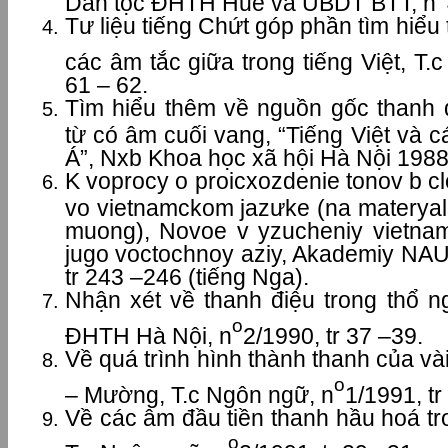
Dân tộc ĐHTH Huế và UBDT BTT, n
Tư liệu tiếng Chứt góp phần tìm hiểu
các âm tắc giữa trong tiếng Việt, T.
61 – 62.
Tìm hiểu thêm về nguồn gốc thanh đ
từ có âm cuối vang, “Tiếng Việt và
Á”, Nxb Khoa học xã hội Hà Nội 1988,
K voprocy o proicxozdenie tonov b cl
vo vietnamckom jazưke (na materyal
muong), Novoe v yzucheniy vietnam
jugo voctochnoy aziy, Akademiy N
tr 243 –246 (tiếng Nga).
Nhận xét về thanh điệu trong thổ n
o
ĐHTH Hà Nội, n
2/1990, tr 37 –39.
Về quá trình hình thành thanh của và
o
– Mường, T.c Ngôn ngữ, n
1/1991, tr
Về các âm đầu tiền thanh hầu hoá tr
o