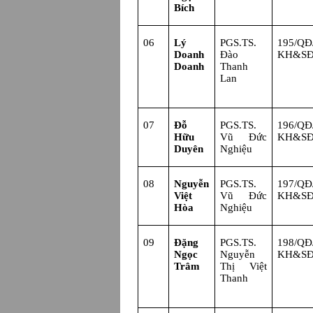
Bích
06
Lý
PGS.TS.
195/Q
Doanh
Đào
KH&S
Doanh
Thanh
Lan
07
Đỗ
PGS.TS.
196/Q
Hữu
Vũ Đức
KH&S
Duyên
Nghiệu
08
Nguyễn
PGS.TS.
197/Q
Việt
Vũ Đức
KH&S
Hòa
Nghiệu
09
Đặng
PGS.TS.
198/Q
Ngọc
Nguyễn
KH&S
Trâm
Thị Việt
Thanh