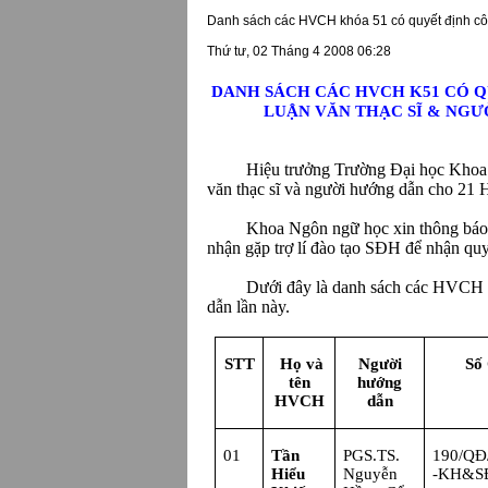
Danh sách các HVCH khóa 51 có quyết định côn
Thứ tư, 02 Tháng 4 2008 06:28
DANH SÁCH CÁC HVCH K51 CÓ Q
LUẬN VĂN THẠC SĨ & NGƯỜ
Hiệu trưởng Trường Đại học Khoa 
văn thạc sĩ và người hướng dẫn cho 21
Khoa Ngôn ngữ học xin thông báo và đ
nhận gặp trợ lí đào tạo SĐH để nhận quyế
Dưới đây là danh sách các HVCH
dẫn lần này.
STT
Họ và
Người
Số
tên
hướng
HVCH
dẫn
01
Tần
PGS.TS.
190/Q
Hiểu
Nguyễn
-KH&S