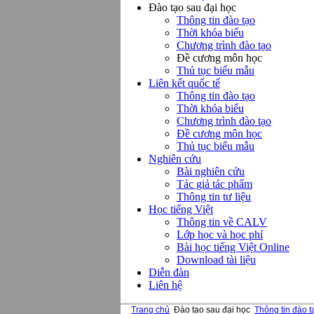
Đào tạo sau đại học
Thông tin đào tạo
Thời khóa biểu
Chương trình đào tạo
Đề cương môn học
Thủ tục biểu mẫu
Liên kết quốc tế
Thông tin đào tạo
Thời khóa biểu
Chương trình đào tạo
Đề cương môn học
Thủ tục biểu mẫu
Nghiên cứu
Bài nghiên cứu
Tác giả tác phẩm
Thông tin tư liệu
Học tiếng Việt
Thông tin về CALV
Lớp học và học phí
Bài học tiếng Việt Online
Download tài liệu
Diễn đàn
Liên hệ
Trang chủ
Đào tạo sau đại học
Thông tin đào t