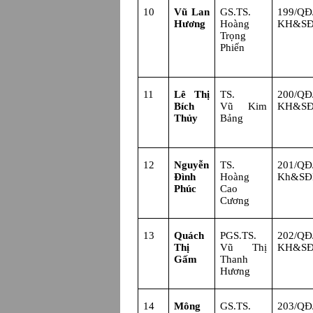
10
Vũ Lan
GS.TS.
199/Q
Hương
Hoàng
KH&S
Trọng
Phiến
11
Lê Thị
TS.
200/Q
Bích
Vũ Kim
KH&S
Thủy
Bảng
12
Nguyễn
TS.
201/Q
Đình
Hoàng
Kh&S
Phúc
Cao
Cương
13
Quách
PGS.TS.
202/Q
Thị
Vũ Thị
KH&S
Gấm
Thanh
Hương
14
Mông
GS.TS.
203/Q