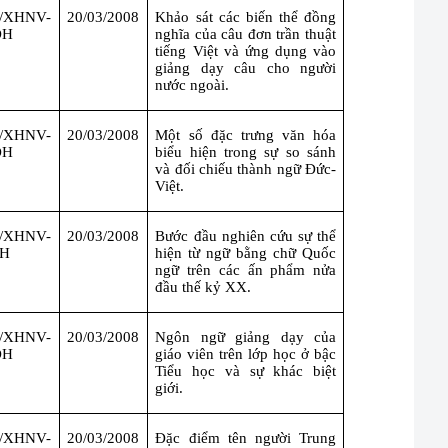
Đ/XHNV-
20/03/2008
Khảo sát các biến thể đồng
ĐH
nghĩa của câu đơn trần thuật
tiếng Việt và ứng dụng vào
giảng dạy câu cho người
nước ngoài.
Đ/XHNV-
20/03/2008
Một số đặc trưng văn hóa
ĐH
biểu hiện trong sự so sánh
và đối chiếu thành ngữ Đức-
Việt.
Đ/XHNV-
20/03/2008
Bước đầu nghiên cứu sự thể
ĐH
hiện từ ngữ bằng chữ Quốc
ngữ trên các ấn phẩm nửa
đầu thế kỷ XX.
Đ/XHNV-
20/03/2008
Ngôn ngữ giảng dạy của
ĐH
giáo viên trên lớp học ở bậc
Tiểu học và sự khác biệt
giới.
Đ/XHNV-
20/03/2008
Đặc điểm tên người Trung