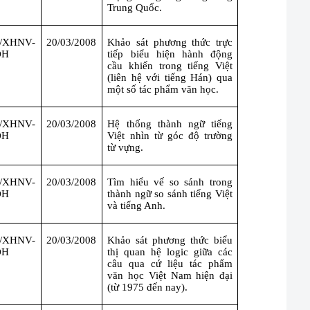
Trung Quốc.
Đ/XHNV-
20/03/2008
Khảo sát phương thức trực
ĐH
tiếp biểu hiện hành động
cầu khiến trong tiếng Việt
(liên hệ với tiếng Hán) qua
một số tác phẩm văn học.
Đ/XHNV-
20/03/2008
Hệ thống thành ngữ tiếng
ĐH
Việt nhìn từ góc độ trường
từ vựng.
Đ/XHNV-
20/03/2008
Tìm hiểu vế so sánh trong
ĐH
thành ngữ so sánh tiếng Việt
và tiếng Anh.
Đ/XHNV-
20/03/2008
Khảo sát phương thức biểu
ĐH
thị quan hệ logic giữa các
câu qua cứ liệu tác phẩm
văn học Việt
Nam
hiện đại
(từ 1975 đến nay).