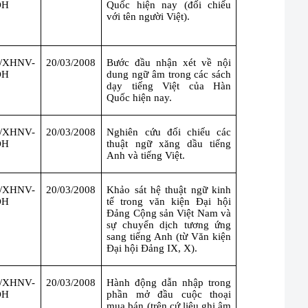
ĐH
Quốc hiện nay (đối chiếu
với tên người Việt).
Đ/XHNV-
20/03/2008
Bước đầu nhận xét về nội
ĐH
dung ngữ âm trong các sách
dạy tiếng Việt của Hàn
Quốc hiện nay.
Đ/XHNV-
20/03/2008
Nghiên cứu đối chiếu các
ĐH
thuật ngữ xăng dầu tiếng
Anh và tiếng Việt.
Đ/XHNV-
20/03/2008
Khảo sát hệ thuật ngữ kinh
ĐH
tế trong văn kiện Đại hội
Đảng Cộng sản Việt
Nam
và
sự chuyển dịch tương ứng
sang tiếng Anh (từ Văn kiện
Đại hội Đảng IX, X).
Đ/XHNV-
20/03/2008
Hành động dẫn nhập trong
ĐH
phần mở đầu cuộc thoại
mua bán (trên cứ liệu ghi âm