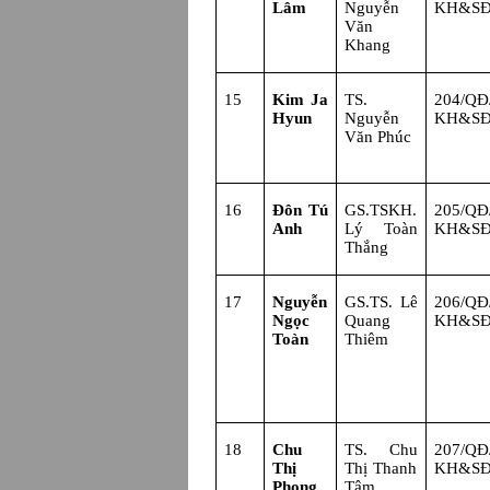
Lâm
Nguyễn
KH&S
Văn
Khang
15
Kim Ja
TS.
204/Q
Hyun
Nguyễn
KH&S
Văn Phúc
16
Đôn Tú
GS.TSKH.
205/Q
Anh
Lý Toàn
KH&S
Thắng
17
Nguyễn
GS.TS. Lê
206/Q
Ngọc
Quang
KH&S
Toàn
Thiêm
18
Chu
TS.
Chu
207/Q
Thị
Thị Thanh
KH&S
Phong
Tâm