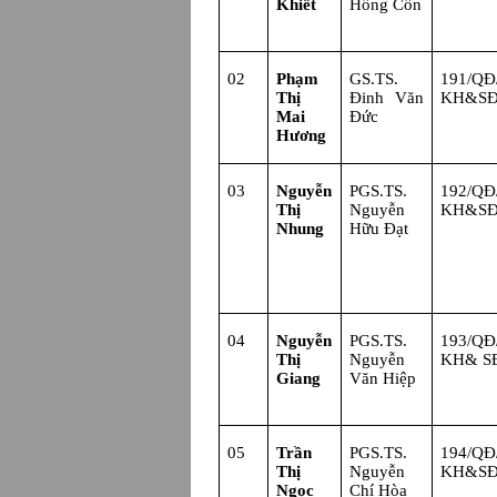
Khiết
Hồng Cổn
02
Phạm
GS.TS.
191/Q
Thị
Đinh Văn
KH&S
Mai
Đức
Hương
03
Nguyễn
PGS.TS.
192/Q
Thị
Nguyễn
KH&S
Nhung
Hữu Đạt
04
Nguyễn
PGS.TS.
193/Q
Thị
Nguyễn
KH& S
Giang
Văn Hiệp
05
Trần
PGS.TS.
194/Q
Thị
Nguyễn
KH&S
Ngọc
Chí Hòa