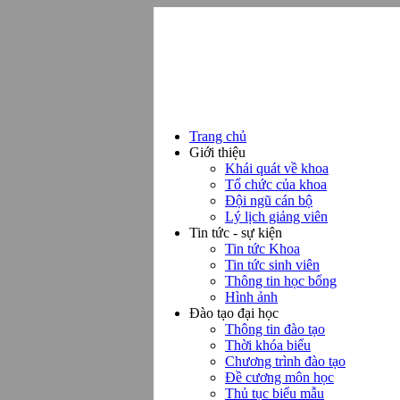
Trang chủ
Giới thiệu
Khái quát về khoa
Tổ chức của khoa
Đội ngũ cán bộ
Lý lịch giảng viên
Tin tức - sự kiện
Tin tức Khoa
Tin tức sinh viên
Thông tin học bổng
Hình ảnh
Đào tạo đại học
Thông tin đào tạo
Thời khóa biểu
Chương trình đào tạo
Đề cương môn học
Thủ tục biểu mẫu