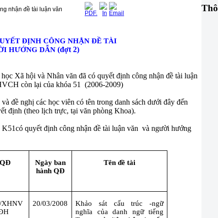
Thô
g nhận đề tài luận văn
UYẾT ĐỊNH CÔNG NHẬN ĐỀ TÀI
(đợt 2)
I HƯỚNG DẪN
học Xã hội và Nhân văn đã có quyết định công nhận đề tài luận
 HVCH còn lại của khóa 51
(2006-2009)
ề nghị các học viên có tên trong danh sách dưới đây đến
t định (theo lịch trực, tại văn phòng Khoa).
K51có quyết định công nhận đề tài luận văn
và người hướng
 QĐ
Ngày ban
Tên đề tài
hành QĐ
Đ/XHNV
20/03/2008
Khảo sát cấu trúc -ngữ
ĐH
nghĩa của danh ngữ tiếng