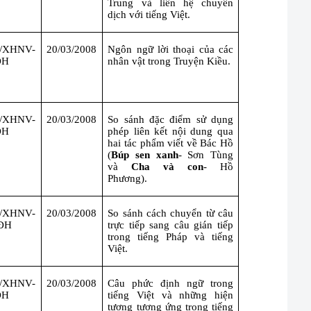
Trung và liên hệ chuyển
dịch với tiếng Việt.
Đ/XHNV-
20/03/2008
Ngôn ngữ lời thoại của các
ĐH
nhân vật trong Truyện Kiều.
Đ/XHNV-
20/03/2008
So sánh đặc điểm sử dụng
ĐH
phép liên kết nội dung qua
hai tác phẩm viết về Bác Hồ
(
Búp sen xanh
- Sơn Tùng
và
Cha và con
- Hồ
Phương).
Đ/XHNV-
20/03/2008
So sánh cách chuyển từ câu
ĐH
trực tiếp sang câu gián tiếp
trong tiếng Pháp và tiếng
Việt.
Đ/XHNV-
20/03/2008
Câu phức định ngữ trong
ĐH
tiếng Việt và những hiện
tượng tương ứng trong tiếng