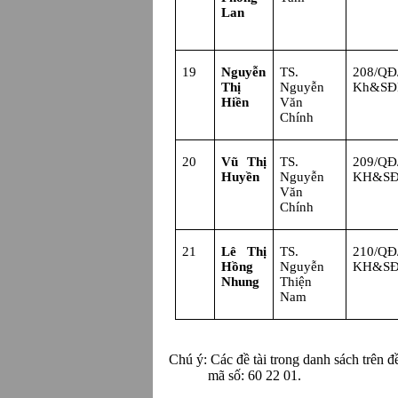
Lan
19
Nguyễn
TS.
208/Q
Thị
Nguyễn
Kh&S
Hiền
Văn
Chính
20
Vũ Thị
TS.
209/Q
Huyền
Nguyễn
KH&S
Văn
Chính
21
Lê Thị
TS.
210/Q
Hồng
Nguyễn
KH&S
Nhung
Thiện
Nam
Chú ý: Các đề tài trong danh sách trên
mã số: 60 22 01.