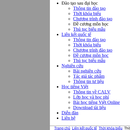
Đào tạo sau đại học
Thông tin đào tạo
Thời khóa biểu
Chương trình đào tạo
Đề cương môn học
Thủ tục biểu mẫu
Liên kết quốc tế
Thông tin đào tạo
Thời khóa biểu
Chương trình đào tạo
Đề cương môn học
Thủ tục biểu mẫu
Nghiên cứu
Bài nghiên cứu
Tác giả tác phẩm
Thông tin tư liệu
Học tiếng Việt
Thông tin về CALV
Lớp học và học phí
Bài học tiếng Việt Online
Download tài liệu
Diễn đàn
Liên hệ
Trang chủ
Liên kết quốc tế
Thời khóa biểu
Thờ