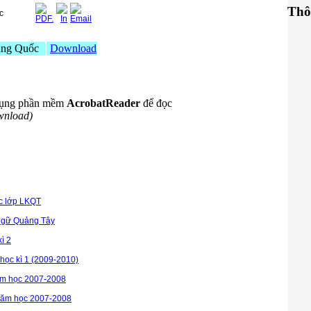
Thô
c
rung Quốc
Download
 dụng phần mềm
AcrobatReader
để đọc
wnload)
c lớp LKQT
 ngữ Quảng Tây
ì 2
 học kì 1 (2009-2010)
năm học 2007-2008
 năm học 2007-2008