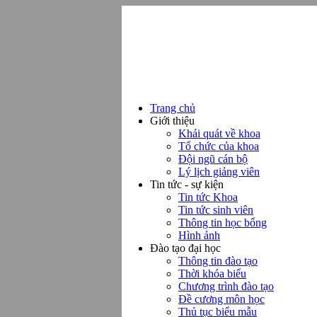
Trang chủ
Giới thiệu
Khái quát về khoa
Tổ chức của khoa
Đội ngũ cán bộ
Lý lịch giảng viên
Tin tức - sự kiện
Tin tức Khoa
Tin tức sinh viên
Thông tin học bổng
Hình ảnh
Đào tạo đại học
Thông tin đào tạo
Thời khóa biểu
Chương trình đào tạo
Đề cương môn học
Thủ tục biểu mẫu