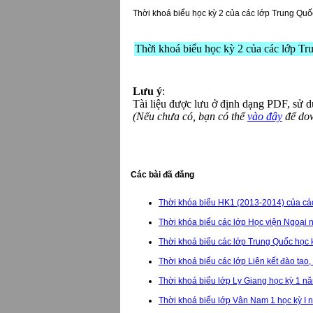
Thời khoá biểu học kỳ 2 của các lớp Trung Quố
Thời khoá biểu học kỳ 2 của các lớp T
Lưu ý
:
Tài liệu được lưu ở định dạng PDF, sử
(Nếu chưa có, bạn có thể
vào đây
để do
Các bài đã đăng
Thời khóa biểu HK1 (2013-2014) của cá
Thời khóa biểu các lớp Học viện Ngoại
Thời khoá biểu các lớp Trung Quốc học k
Thời khoá biểu các lớp Liên kết đào tạo,
Thời khoá biểu lớp Ly Giang học kỳ 1 
Thời khoá biểu lớp Vân Nam 1 học kỳ I