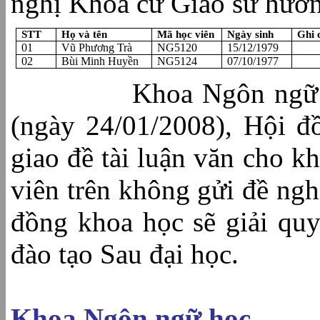
nghị Khoa cử Giáo sư hướn
STT
Họ và tên
Mã học viên
Ngày sinh
Ghi 
01
Vũ Phương Trà
NG5120
15/12/1979
02
Bùi Minh Huyền
NG5124
07/10/1977
Khoa Ngôn ngữ 
(ngày 24/01/2008), Hội đ
giao đề tài luận văn cho 
viên trên không gửi đề nghị
đồng khoa học sẽ giải qu
đào tạo Sau đại học.
Khoa Ngôn ngữ học