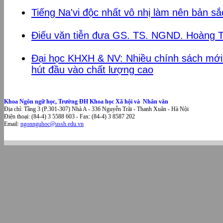
Tiếng Na'vi độc nhất vô nhị làm nên bản sắ
Điếu văn tiễn đưa GS. TS. NGND. Hoàng T
Đại học KHXH & NV: Nhiều chính sách mới 
hút đầu vào chất lượng cao
Khoa Ngôn ngữ học, Trường ĐH Khoa học Xã hội và Nhân văn
Địa chỉ: Tầng 3 (P.301-307) Nhà A - 336 Nguyễn Trãi - Thanh Xuân - Hà Nội
Điện thoại: (84-4) 3 5588 603 - Fax: (84-4) 3 8587 202
Email:
ngonnguhoc@ussh.edu.vn