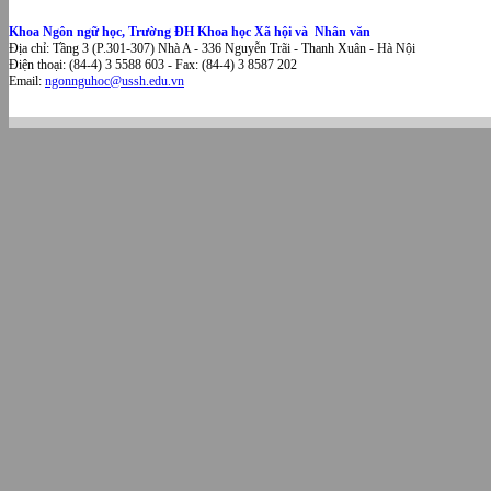
Khoa Ngôn ngữ học, Trường ĐH Khoa học Xã hội và Nhân văn
Địa chỉ: Tầng 3 (P.301-307) Nhà A - 336 Nguyễn Trãi - Thanh Xuân - Hà Nội
Điện thoại: (84-4) 3 5588 603 - Fax: (84-4) 3 8587 202
Email:
ngonnguhoc@ussh.edu.vn