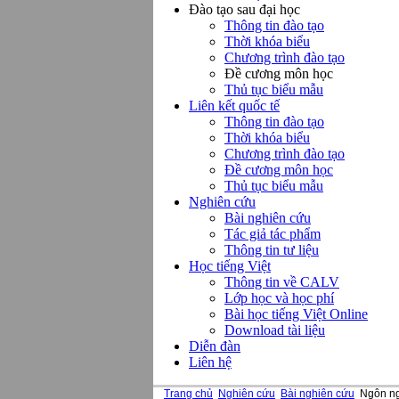
Đào tạo sau đại học
Thông tin đào tạo
Thời khóa biểu
Chương trình đào tạo
Đề cương môn học
Thủ tục biểu mẫu
Liên kết quốc tế
Thông tin đào tạo
Thời khóa biểu
Chương trình đào tạo
Đề cương môn học
Thủ tục biểu mẫu
Nghiên cứu
Bài nghiên cứu
Tác giả tác phẩm
Thông tin tư liệu
Học tiếng Việt
Thông tin về CALV
Lớp học và học phí
Bài học tiếng Việt Online
Download tài liệu
Diễn đàn
Liên hệ
Trang chủ
Nghiên cứu
Bài nghiên cứu
Ngôn ngữ