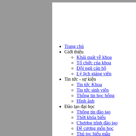
Trang chủ
Giới thiệu
Khái quát về khoa
Tổ chức của khoa
Đội ngũ cán bộ
Lý lịch giảng viên
Tin tức - sự kiện
Tin tức Khoa
Tin tức sinh viên
Thông tin học bổng
Hình ảnh
Đào tạo đại học
Thông tin đào tạo
Thời khóa biểu
Chương trình đào tạo
Đề cương môn học
Thủ tục biểu mẫu