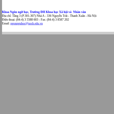
Khoa Ngôn ngữ học, Trường ĐH Khoa học Xã hội và Nhân văn
Địa chỉ: Tầng 3 (P.301-307) Nhà A - 336 Nguyễn Trãi - Thanh Xuân - Hà Nội
Điện thoại: (84-4) 3 5588 603 - Fax: (84-4) 3 8587 202
Email:
ngonnguhoc@ussh.edu.vn